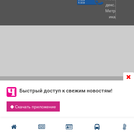
Продолжая использовать сайт
chastnik-m.ru
, Вы даете
согласие на обработку файлов cookie, которые
Быстрый доступ к свежим новостям!
обеспечивают корректную работу сайта и сбора
информации для улучшения качества сервисов.
Скачать приложение
Что такое cookie