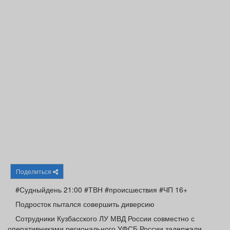
Афиша
Обучение
Проекты
Товары
Поздравления
Погода
ТВ программа
Я - пенсионер
Поделиться
#Судныйдень 21:00 #ТВН #происшествия #ЧП 16+
Подросток пытался совершить диверсию
Сотрудники Кузбасского ЛУ МВД России совместно с
оперативниками регионального УФСБ России задержали