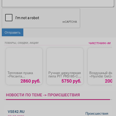
Отправить
ТОВАРЫ, СКИДКИ, АКЦИИ
Тепловая пушка
Ручная циркулярная
Воздушный фил
«Ресанта
пила PIT PKS185-C2/
«Hyundai Getz»
ТЭП-3000К»
С4
2860 руб.
5750 руб.
200 р
НОВОСТИ ПО ТЕМЕ -> ПРОИСШЕСТВИЯ
VSE42.RU
Происшествия