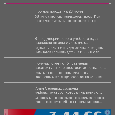
Прогноз погоды на 23 июля
Облачно с прояснениями, дожди, грозы. При
грозах местами сильные дожди. Ветер юго-
западный 4-9 м/с, при...
В преддверии нового учебного года
проверяю школы и детские сады.
Задача - чтобы 1 сентября учебные заведения
были готовы принять детей. 🔷В 83-й школе...
Получил отчёт от Управления
архитектуры и градостроительства по
борьбе с несанкционированной
Результат есть - предприниматели и
рекламой и приведению фасадов в
собственники всё чаще добровольно исправляют
порядок.
недочёты. Такая работа не...
Илья Середюк: создаем
инфраструктуру, которая напрямую
повышает качество жизни людей
Строительство современных канализационных
очистных сооружений в пгт Промышленная
близится к завершению. На сегодняшний день
готовность...