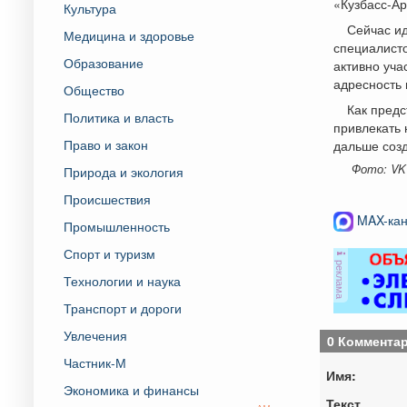
«Кузбасс-Ар
Культура
Сейчас и
Медицина и здоровье
специалист
Образование
активно уча
адресность 
Общество
Как пред
Политика и власть
привлекать 
Право и закон
дальше созд
Фото: VK
Природа и экология
Происшествия
MAX-кан
Промышленность
Спорт и туризм
реклама
Технологии и наука
Транспорт и дороги
Увлечения
0 Коммента
Частник-М
Имя:
Экономика и финансы
Текст