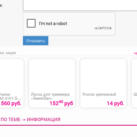
я:
Отправить
КИ, АКЦИИ
ланке
Леска для триммера
Уголок крепежный
Ш
42.0101-S-
«SweetSan»
40
01GL)
1560 руб.
152
руб
14 руб.
 ПО ТЕМЕ -> ИНФОРМАЦИЯ