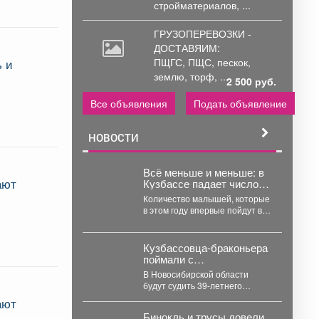
стройматериалов, ...
ГРУЗОПЕРЕВОЗКИ -
ДОСТАВЯИМ:
ПЩГС,
ПЩС, пескок,
ь и
землю, торф, ...
2 500 руб.
Все объявления
Подать объявление
НОВОСТИ
Всё меньше и меньше: в
ают
Кузбассе падает число
первоклассников
Количество малышей, которые
в этом году впервые пойдут в
школу, стремительно падает в
Кемеровской области....
Кузбассовца-браконьера
поймали с
краснокнижным осетром
В Новосибирской области
в Новосибирске
будут судить 39‑летнего
жителя Кемеровской области
ают
за незаконную добычу рыбы,
Бинокль и трусы довели