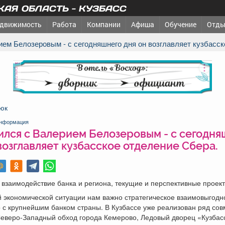
АЯ ОБЛАСТЬ - КУЗБАСС
движимость
Работа
Компании
Афиша
Обучение
Отды
рием Белозеровым - с сегодняшнего дня он возглавляет кузбасс
реклама
юк
нформация
ился с Валерием Белозеровым - с сегодня
возглавляет кузбасское отделение Сбера.
взаимодействие банка и региона, текущие и перспективные проект
 экономической ситуации нам важно стратегическое взаимовыгодн
 с крупнейшим банком страны. В Кузбассе уже реализован ряд со
Северо-Западный обход города Кемерово, Ледовый дворец «Кузбас