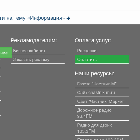
сти на тему «Информация»
Рекламодателям:
Оплата услуг:
Бизнес-кабинет
Расценки
ение
Заказать рекламу
Оплатить
Наши ресурсы:
Газета "Частник-М"
Сайт chastnik-m.ru
Сайт "Частник. Маркет"
Дорожное радио
93.4FM
Радио для двоих
105.3FM
Европа плюс 103.3FM