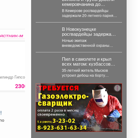
занесённой в...
кемеровчанина до
уголовного дела
В Кемерове росгвардейцы
задержали 20-летнего парня,
который пытался вынести из
гипермаркета необычный
В Новокузнецке
комплектвещей. В...
росгвардейцы задержали
дебошира, повредившего
Ночью экипаж
окно и дверь квартиры
вневедомственной охраны
сожительницы
прибыл к дому на ул.
Мичурина. На месте стражи
Пил в самолете и крыл
правопорядка обнаружили...
всех матом: кузбассовец
устроил дебош на рейсе
35-летний житель Мысков
из Петербурга
устроил дебош на борту
илиндр Гипсофила
Рулет из лаваша
Букет белых роз в
самолета, следовавшего из
оформилении
Санкт-Петербурга в
2300 руб.
252 руб.
6350 ру
реклама
Новокузнецк. Мужчина пил...
!
по