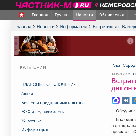
КЕМЕРОВСК
Главная
Группы
Новости
Объявления
Не
Главная
Новости
Информация
Встретился с Вале
реклама
Илья Серед
КАТЕГОРИИ
13 мая 2026
И
Встрет
ПЛАНОВЫЕ ОТКЛЮЧЕНИЯ
дня он 
Акции
Бизнес и предпринимательство
Обсудили 
ЖКХ и недвижимость
В сложной
Животные
партнерство
Информация
проектов - 