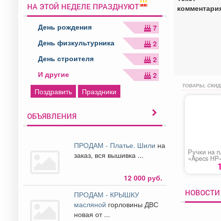
НА ЭТОЙ НЕДЕЛЕ ПРАЗДНУЮТ
комментари
День рождения
7
День физкультурника
2
День строителя
2
И другие
2
ТОВАРЫ, СКИД
Поздравить
Праздники
ОБЪЯВЛЕНИЯ
ПРОДАМ - Платье. Шили
на
Ручки на п
заказ, вся вышивка ...
«Apecs HP-
C-G-L»(Р-0
12 000 руб.
НОВОСТИ
ПРОДАМ - КРЫШКУ
масляной
горловины ДВС
новая от ...