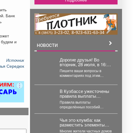
ить
й. Банк
реклама
ь
может
 будем и
НОВОСТИ
Дорогие друзья! Во
Источник
вторник, 28 июля, в 16:00
лья Середюк
проведу прямой эфир.
Пишите ваши вопросы в
комментариях под этим
постом. Трансляция будет
доступна в: МАКС, ВКонтакте,...
В Кузбассе ужесточены
правила выплаты
пособий – кого их лишили
Правила выплаты
определённых пособий
изменились в Кемеровской
области, и часть опекунов
Чья это клумба: как
больше не может их...
разместить элементы
благоустройства на
Многие жители частных домов