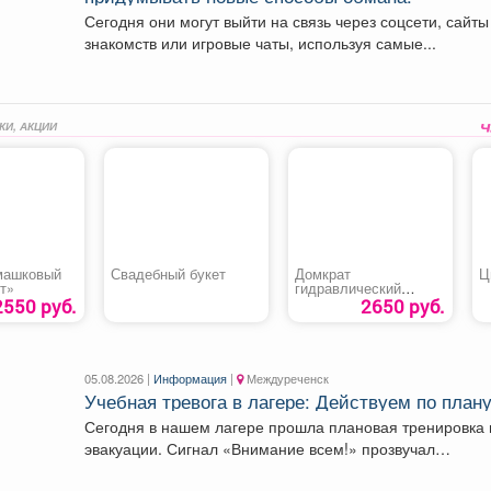
Сегодня они могут выйти на связь через соцсети, сайты
знакомств или игровые чаты, используя самые...
КИ, АКЦИИ
машковый
Свадебный букет
Домкрат
Ц
т»
гидравлический
бутылочный «STELS
2550 руб.
2650 руб.
51173»
05.08.2026 |
Информация
|
Междуреченск
Учебная тревога в лагере: Действуем по плану
Сегодня в нашем лагере прошла плановая тренировка 
эвакуации. Сигнал «Внимание всем!» прозвучал
неожиданно, но,...