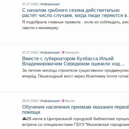
27.07.2026 |
Информация
С началом грибного сезона действительно
растёт число случаев, когда люди теряются в
лесу.
Я подобрала главные правила - если их соблюдать, рис
свести к минимуму.
27.07.2026 |
Информация
|
Кемерово
Вместе с губернатором Кузбасса Ильей
Владимировичем Середюком оценили ход
строительства наших новых знаковых обьекто
За летние месяцы строители существенно продвинули
центре города Кемерово
вперёд. Пешеходный мост через Искитимку почти готов:
уже...
29.07.2026 |
Информация
|
Мыски
Обучение населения приемам оказания перво
помощи
🚑28 июля в Центральной городской библиотеке прошл
встреча со специалистами ГБУЗ "Мысковская городска