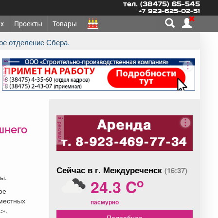
тел. (38475) 65-545
+7 923-625-02-51
х
Проекты
Товары
кое отделение Сбера.
реклама
реклама
шнего
Сейчас в г. Междуреченск
(16:37)
ы.
o
24.3 C
ое
вместных
пасмурно
с»,
Подробнее