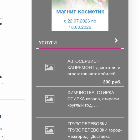
у
щ
Магнит Косметик
щ
и
и
c 22.07.2026 по
й
к
18.08.2026
й
УСЛУГИ
АВТОСЕРВИС -
КАПРЕМОНТ двигателя
и
агрегатов автомобилей. ...
в в
сь
300 руб.
ХИМЧИСТКА, СТИРКА -
СТИРКА ковров,
стираем
круглый год, ...
й
ГРУЗОПЕРЕВОЗКИ -
а
ГРУЗОПЕРЕВОЗКИ город-
я
межгород.
Доставка