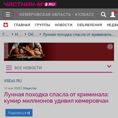
☰
КЕМЕРОВСКАЯ ОБЛАСТЬ - КУЗБАСС
ГЛАВНАЯ
ГРУППЫ
НОВОСТИ
ОБЪЯВЛЕНИЯ
НЕДВ
Главная
Группы
Новости
Главная
Новости
Общество
Лунная походка спасла от криминала: кумир миллионов удивил кемеровчан
реклама
Объявления
Недвижимость
Услуги
ВСЕ НОВОСТИ
Рукбрики
новостей
VSE42.RU
12 мая 2026
Общество
Работа
Транспорт
Компании
Лунная походка спасла от криминала:
кумир миллионов удивил кемеровчан
Поделиться