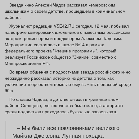
Афиша
Обучение
Проекты
Звезда кино Алексей Чадов рассказал кемеровским
школьникам о своем детстве, прошедшем в криминальном
районе.
Журналист редакции VSE42.RU сегодня, 12 мая, побывал
на встрече кемеровских школьников с известным российским
актером, режиссером и продюсером Алексеем Чадовым.
Товары
Поздравления
Погода
Мероприятие состоялось в школе №14 в рамках
федерального проекта "Чтецкие программы", который
реализует Российское общество "Знание" совместно с
Минпросвещения РФ.
Во время общения с подростками звезда российского кино
ТВ программа
Я - пенсионер
неожиданно рассказал историю из детства о том, как
увлечение творчеством помогло ему выжить в опасной среде
90-х.
По словам Чадова, в детстве он жил в криминальном
районе Солнцево, где творчества было мало, а авторитет
среди подростков приходилось буквально завоевывать.
– Мы были все поклонниками великого
Майкла Джексона. Лунная походка