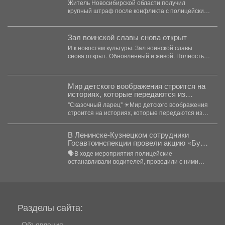
Житель Новосибирской области получил
крупный штраф после конфликта с полицейским
на станции Мариинск. В...
Зал воинской славы снова открыт
И к новостям культуры. Зал воинской славы
снова открыт. Обновленный и живой. Полностью
преобразили фойе:...
Мир детского воображения строится на
историях, которые передаются из
поколения в поколение.
"Сказочный ларец" ☀Мир детского воображения
строится на историях, которые передаются из
поколения в поколение....
В Ленинске-Кузнецком сотрудники
Госавтоинспекции провели акцию «Будь
трезвым в пути»
🗣В ходе мероприятия полицейские
останавливали водителей, проводили с ними
беседы и напоминали, что правила дорожного...
Разделы сайта:
Объявления