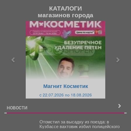
КАТАЛОГИ
магазинов города
П
С
р
л
е
е
д
д
ы
у
д
ю
у
щ
щ
и
Магнит Косметик
и
й
c 22.07.2026 по 18.08.2026
й
НОВОСТИ
Отомстил за высадку из поезда: в
Кузбассе вахтовик избил полицейского