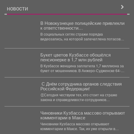
НОВОСТИ
В Новокузнецке полицейские привлекли
к ответственности
несовершеннолетнего участника
В социальных сетях стражи порядка
конфликта во дворе многоквартирного
видеозапись, на которой запечатлена потасовка
дома
между двумя несовершеннолетними в одном...
Букет цветов Кузбассе обошёлся
пенсионерке в 1,7 млн рублей
В Кузбассе женщина заплатила 1,7 миллиона за
букет от мошенников. В Анжеро-Судженске 64-
летняя пенсионерка...
️ С Днём сотрудника органов следствия
Российской Федерации!️
👏Сегодня чествуем тех, кто стоит на страже
закона и справедливости-сотрудников
следственных органов! Спасибо за...
Чиновники Кузбасса массово открывают
комментарии в Максе
Чиновники Кузбасса массово открывают
комментарии в Максе. Так, их уже открыли в
канале губернатора Ильи...