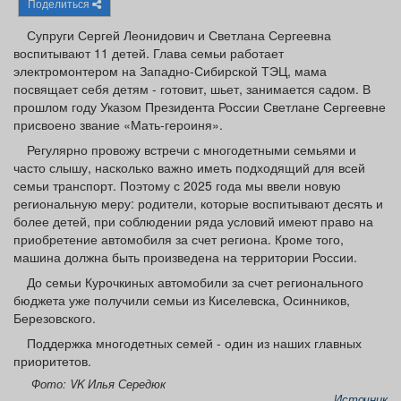
Поделиться
Афиша
Обучение
Проекты
Супруги Сергей Леонидович и Светлана Сергеевна
воспитывают 11 детей. Глава семьи работает
электромонтером на Западно-Сибирской ТЭЦ, мама
посвящает себя детям - готовит, шьет, занимается садом. В
прошлом году Указом Президента России Светлане Сергеевне
Товары
Поздравления
Погода
присвоено звание «Мать-героиня».
Регулярно провожу встречи с многодетными семьями и
часто слышу, насколько важно иметь подходящий для всей
семьи транспорт. Поэтому с 2025 года мы ввели новую
региональную меру: родители, которые воспитывают десять и
ТВ программа
Я - пенсионер
более детей, при соблюдении ряда условий имеют право на
приобретение автомобиля за счет региона. Кроме того,
машина должна быть произведена на территории России.
До семьи Курочкиных автомобили за счет регионального
бюджета уже получили семьи из Киселевска, Осинников,
Березовского.
Поддержка многодетных семей - один из наших главных
приоритетов.
Фото: VK Илья Середюк
Источник