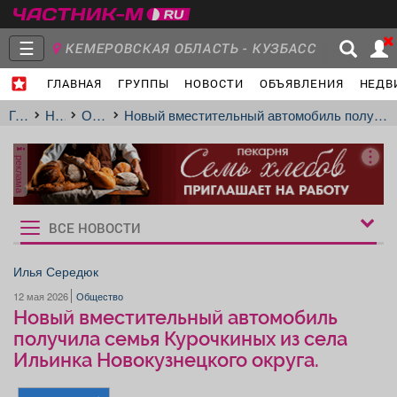
☰
КЕМЕРОВСКАЯ ОБЛАСТЬ - КУЗБАСС
ГЛАВНАЯ
ГРУППЫ
НОВОСТИ
ОБЪЯВЛЕНИЯ
НЕДВ
Главная
Группы
Новости
Главная
Новости
Общество
Новый вместительный автомобиль получила семья Курочкиных из села Ильинка Новокузнецкого округа.
реклама
Объявления
Недвижимость
Услуги
ВСЕ НОВОСТИ
Рукбрики
новостей
Илья Середюк
12 мая 2026
Общество
Работа
Транспорт
Компании
Новый вместительный автомобиль
получила семья Курочкиных из села
Ильинка Новокузнецкого округа.