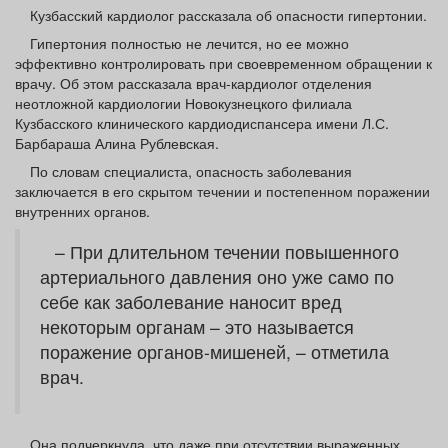
Афиша
Обучение
Проекты
Кузбасский кардиолог рассказала об опасности гипертонии.
Гипертония полностью не лечится, но ее можно
эффективно контролировать при своевременном обращении к
врачу. Об этом рассказала врач-кардиолог отделения
неотложной кардиологии Новокузнецкого филиала
Кузбасского клинического кардиодиспансера имени Л.С.
Товары
Поздравления
Погода
Барбараша Алина Рублевская.
По словам специалиста, опасность заболевания
заключается в его скрытом течении и постепенном поражении
внутренних органов.
ТВ программа
Я - пенсионер
– При длительном течении повышенного
артериального давления оно уже само по
себе как заболевание наносит вред
некоторым органам – это называется
поражение органов-мишеней, – отметила
врач.
Она подчеркнула, что даже при отсутствии выраженных