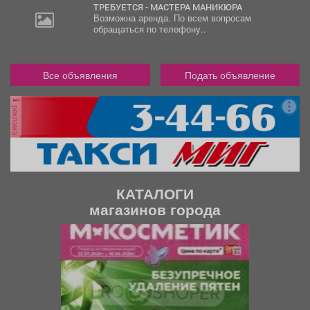
ТРЕБУЕТСЯ - МАСТЕРА МАНИКЮРА
Возможна аренда. По всем вопросам
обращаться по телефону..
Все объявления
Подать объявление
реклама
КАТАЛОГИ
магазинов города
П
С
р
л
е
е
д
д