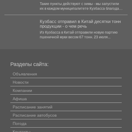
для новорожденных.
Такие пункты действуют с зимы - мы запустили
их в каждом муниципалитете Кузбасса благодаря
нацпроекту...
Кузбасс отправил в Китай десятки тонн
продукции - о чем речь
Из Кузбасса в Китай отправили новую партию
пшеничной муки весом 67 тонн. 23 июля...
Разделы сайта:
Объявления
Новости
Компании
Афиша
Расписание занятий
Расписание автобусов
Погода
Контакты