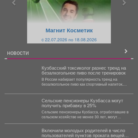
ы
у
д
ю
у
щ
щ
и
Магнит Косметик
и
й
c 22.07.2026 по 18.08.2026
й
НОВОСТИ
Кузбасский токсиколог разнес тренд на
безалкогольное пиво после тренировок
В России набирает популярность тренд на
безалкогольное пиво как спортивный напиток.
Главный токсиколог Кузбасса Константин...
Сельские пенсионеры Кузбасса могут
получить прибавку в 25%
Сельские пенсионеры Кузбасса, отработавшие в
сельском хозяйстве не менее 30 лет, могут
увеличить свои пенсионные...
Включили молодых родителей в число
пользователей пунктов проката вещей