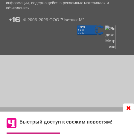
информации, содержащейся в рекламных материалах и
объявлениях.
+16
© 2006-2026
ООО "Частник-М"
Продолжая использовать сайт
chastnik-m.ru
, Вы даете
согласие на обработку файлов cookie, которые
Быстрый доступ к свежим новостям!
обеспечивают корректную работу сайта и сбора
информации для улучшения качества сервисов.