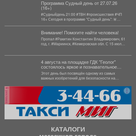
Программа Судный день от 27.07.26
(16+)
#Судныйдень 21:00 #ТВН #происшествия #ЧП
16+ Сегодня в программе "Судный день": 🚨
Крупный...
Внимание! Помогите найти человека!
Пропал #Ракитин Константин Владимирович, 61
год, г. #Мариинск, #Кемеровская обл. С 15 июля
2026...
4 августа на площадке ГДК "Геолог"
состоялось яркое и познавательное
мероприятие - "День Светофора".
Этот день был посвящён одному из самых
важных изобретений для безопасности на
дорогах. В доступной...
реклама
КАТАЛОГИ
магазинов города