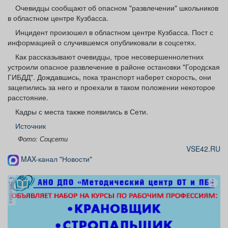
Афиша
Обучение
Проекты
Очевидцы сообщают об опасном "развлечении" школьников
в областном центре Кузбасса.
Инцидент произошел в областном центре Кузбасса. Пост с
информацией о случившемся опубликовали в соцсетях.
Как рассказывают очевидцы, трое несовершеннолетних
Товары
Поздравления
Погода
устроили опасное развлечение в районе остановки "Городская
ГИБДД". Дождавшись, пока транспорт наберет скорость, они
зацепились за него и проехали в таком положении некоторое
расстояние.
Кадры с места также появились в Сети.
ТВ программа
Я - пенсионер
Источник
Фото: Соцсети
VSE42.RU
MAX-канал "Новости"
реклама