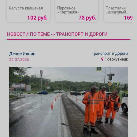
Капуста квашеная
Пирожное
Пластилин
«Картошка»
шариковый
суперлегкий
102 руб.
73 руб.
169 р
«Homecenter»
НОВОСТИ ПО ТЕМЕ -> ТРАНСПОРТ И ДОРОГИ
Транспорт и дороги
Денис Ильин
Новокузнецк
24.07.2026