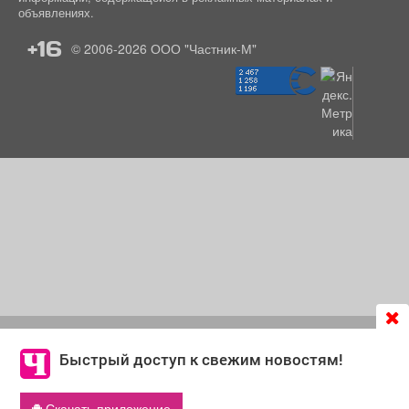
объявлениях.
+16
© 2006-2026
ООО "Частник-М"
Продолжая использовать сайт
chastnik-m.ru
, Вы даете
согласие на обработку файлов cookie, которые
Быстрый доступ к свежим новостям!
обеспечивают корректную работу сайта и сбора
информации для улучшения качества сервисов.
Скачать приложение