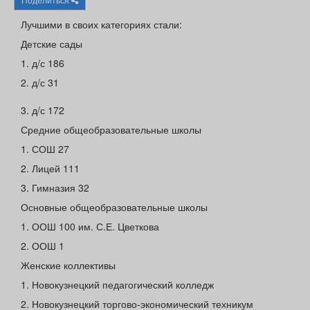
Афиша
Обучение
Проекты
Лучшими в своих категориях стали:
Детские сады
1. д/с 186
2. д/с 31
Товары
Поздравления
Погода
3. д/с 172
Средние общеобразовательные школы
1. СОШ 27
ТВ программа
Я - пенсионер
2. Лицей 111
3. Гимназия 32
Основные общеобразовательные школы
1. ООШ 100 им. С.Е. Цветкова
2. ООШ 1
Женские коллективы
1. Новокузнецкий педагогический колледж
2. Новокузнецкий торгово-экономический техникум