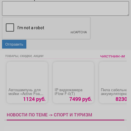
Отправить
ТОВАРЫ, СКИДКИ, АКЦИИ
Автошампунь для
IP видеокaмepa
Пила сабельная
мойки «Active Foam
iFlow F-0(T)
аккумуляторная
PF-40»
ЗУБР «СПЛ-125-
1124 руб.
7499 руб.
8230 р
НОВОСТИ ПО ТЕМЕ -> СПОРТ И ТУРИЗМ