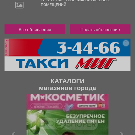
ПОМЕЩЕНИЙ
Все объявления
Подать объявление
реклама
КАТАЛОГИ
магазинов города
П
С
р
л
е
е
д
д
ы
у