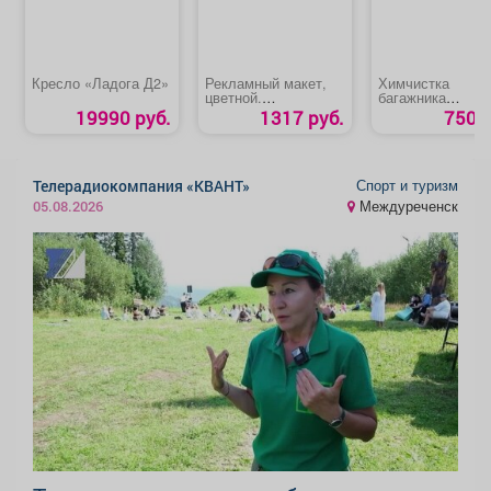
Кресло «Ладога Д2»
Рекламный макет,
Химчистка
цветной.
багажника
Предпоследняя
автомобиля
19990 руб.
1317 руб.
750 р
полоса и вкладка.
Спорт и туризм
Телерадиокомпания «КВАНТ»
Междуреченск
05.08.2026