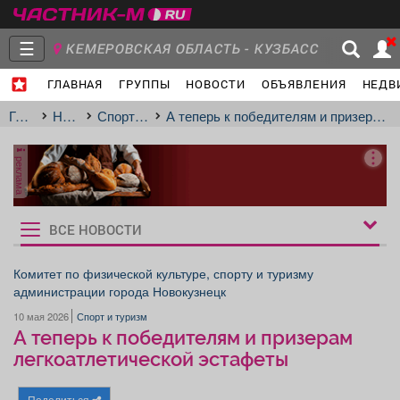
☰
КЕМЕРОВСКАЯ ОБЛАСТЬ - КУЗБАСС
ГЛАВНАЯ
ГРУППЫ
НОВОСТИ
ОБЪЯВЛЕНИЯ
НЕДВ
Главная
Группы
Новости
Главная
Новости
Спорт и туризм
А теперь к победителям и призерам легкоатлетической эстафеты
реклама
Объявления
Недвижимость
Услуги
ВСЕ НОВОСТИ
Рукбрики
новостей
Комитет по физической культуре, спорту и туризму
администрации города Новокузнецк
Работа
Транспорт
Компании
10 мая 2026
Спорт и туризм
А теперь к победителям и призерам
легкоатлетической эстафеты
Поделиться