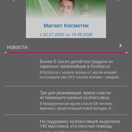
д
ю
у
щ
щ
и
Магнит Косметик
и
й
c 22.07.2026 по 18.08.2026
й
НОВОСТИ
Более 5 тысяч детей пострадали от
заразных кровопийцев в Кузбассе
В Кузбассе с начала сезона от укусов клещей
пострадали уже 25,5 тысячи человек – каждый...
Три дня реанимации: врачи спасли
истекающего кровью кузбассовца
В Междуреченске врачи спасли 58-летнего
мужчину с кровоточащей язвой желудка. В
Междуреченской городской больнице...
На поддержку кузбассовцев выделили
143 миллиона: кто получил помощь
За пять лет Отделение СФР по Кузбассу