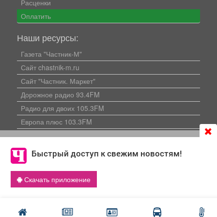
Расценки
Оплатить
Наши ресурсы:
Газета "Частник-М"
Сайт chastnik-m.ru
Сайт "Частник. Маркет"
Дорожное радио 93.4FM
Радио для двоих 105.3FM
Европа плюс 103.3FM
Продолжая использовать сайт
chastnik-m.ru
, Вы даете
согласие на обработку файлов cookie, которые
Быстрый доступ к свежим новостям!
обеспечивают корректную работу сайта и сбора
информации для улучшения качества сервисов.
Скачать приложение
Что такое cookie
Политика конфиденциальности
Публикации с пометкой «Реклама», «На правах рекламы»,
«Партнёрский проект» оплачены рекламодателем.