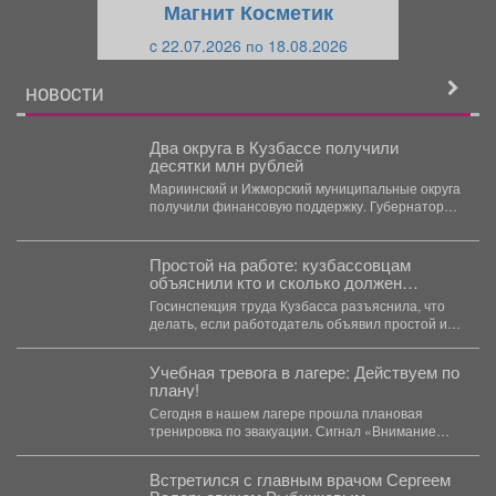
Магнит Косметик
и
й
c 22.07.2026 по 18.08.2026
й
НОВОСТИ
Два округа в Кузбассе получили
десятки млн рублей
Мариинский и Ижморский муниципальные округа
получили финансовую поддержку. Губернатор
Кузбасса Илья Середюк сообщил о...
Простой на работе: кузбассовцам
объяснили кто и сколько должен
платить
Госинспекция труда Кузбасса разъяснила, что
делать, если работодатель объявил простой и
не платит. Государственная...
Учебная тревога в лагере: Действуем по
плану!
Сегодня в нашем лагере прошла плановая
тренировка по эвакуации. Сигнал «Внимание
всем!» прозвучал неожиданно, но,...
Встретился с главным врачом Сергеем