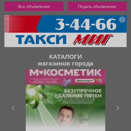
Все объявления
Подать объявление
реклама
КАТАЛОГИ
магазинов города
П
С
р
л
е
е
д
д
ы
у
д
ю
у
щ
щ
и