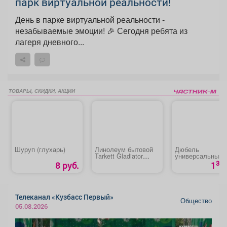
парк виртуальной реальности!
День в парке виртуальной реальности -
незабываемые эмоции! 🎉 Сегодня ребята из
лагеря дневного...
ТОВАРЫ, СКИДКИ, АКЦИИ
Шуруп (глухарь)
Линолеум бытовой
Дюбель
Tarkett Gladiator
универсальный
Diakiri 1 (3м)
«TCHAPPAI»
30
8 руб.
1
Телеканал «Кузбасс Первый»
Общество
05.08.2026