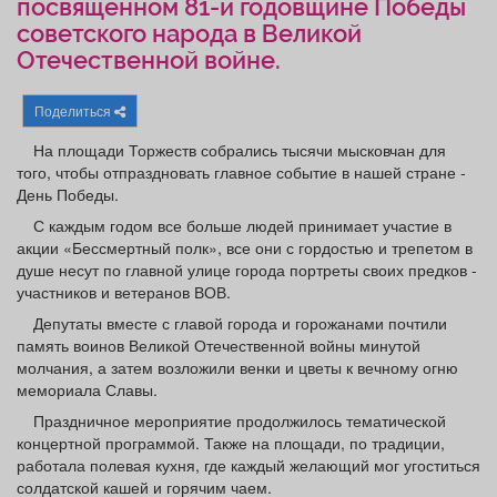
посвященном 81-й годовщине Победы
Афиша
Обучение
Проекты
советского народа в Великой
Отечественной войне.
Поделиться
Товары
Поздравления
Погода
На площади Торжеств собрались тысячи мысковчан для
того, чтобы отпраздновать главное событие в нашей стране -
День Победы.
С каждым годом все больше людей принимает участие в
акции «Бессмертный полк», все они с гордостью и трепетом в
ТВ программа
Я - пенсионер
душе несут по главной улице города портреты своих предков -
участников и ветеранов ВОВ.
Депутаты вместе с главой города и горожанами почтили
память воинов Великой Отечественной войны минутой
молчания, а затем возложили венки и цветы к вечному огню
мемориала Славы.
Праздничное мероприятие продолжилось тематической
концертной программой. Также на площади, по традиции,
работала полевая кухня, где каждый желающий мог угоститься
солдатской кашей и горячим чаем.