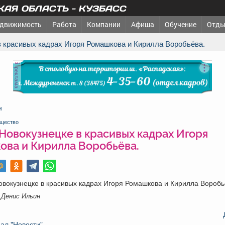
АЯ ОБЛАСТЬ - КУЗБАСС
движимость
Работа
Компании
Афиша
Обучение
Отды
 в красивых кадрах Игоря Ромашкова и Кирилла Воробьёва.
реклама
н
щество
 Новокузнецке в красивых кадрах Игоря
ова и Кирилла Воробьёва.
овокузнецке в красивых кадрах Игоря Ромашкова и Кирилла Воробь
 Денис Ильин
ал "Новости"