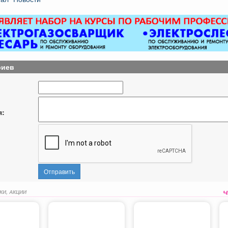
риев
я:
Отправить
КИ, АКЦИИ