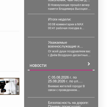
сих пор знают наизусть.
В Новокузнецке прошёл вечер
памяти Владимира Высоцкого
«Спасибо, что живой».
Бессмертные хиты исполнили
Итоги недели:
барды со...
00:08 комментарии в МАХ
00:41 рабочая поездка в
Новокузнецк 01:23 проекты
развития города...
Уважаемые
военнослужащие и
ветераны Воздушно-
От всей души поздравляем вас
десантных войск!
с Днём Воздушно-десантных
войск Российской Федерации!
Этот праздник по...
НОВОСТИ
С 05.08.2026 г. по
25.08.2026 г. по ул.
Кузнецкая вводится
Внимаю жителей города! В
реверсивное движения
связи с проведением
для автотранспорта
капитального ремонта
тепловой сети с 05.08.2026 г....
Безопасность на дороге:
Почему происходят