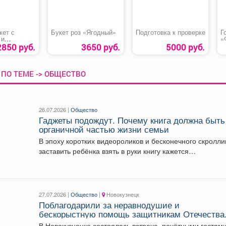
кет с
Букет роз «Ягодный»
Подготовка к проверке
Г
 и
«
2850 руб.
3650 руб.
5000 руб.
ПО ТЕМЕ -> ОБЩЕСТВО
26.07.2026 |
Общество
Гаджеты подождут. Почему книга должна быть
органичной частью жизни семьи
В эпоху коротких видеороликов и бесконечного скролли
заставить ребёнка взять в руки книгу кажется
невыполнимой...
27.07.2026 |
Общество
|
Новокузнецк
Поблагодарили за неравнодушие и
бескорыстную помощь защитникам Отечества
В Новокузнецке состоялась встреча, почётными гостям