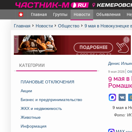
КЕМЕРОВСК
Главная
Группы
Новости
Объявления
Не
Главная
Новости
Общество
9 мая в Новокузнецке
реклама
Денис Ильи
КАТЕГОРИИ
9 мая 2026
Об
9 мая в
ПЛАНОВЫЕ ОТКЛЮЧЕНИЯ
Ромашк
Акции
Бизнес и предпринимательство
9 мая в Н
ЖКХ и недвижимость
Фото: VK
Животные
Информация
MAX-кан