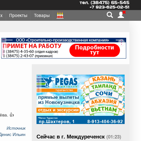
тел. (38475) 65-545
+7 923-625-02-51
х
Проекты
Товары
реклама
реклама
ёва. 👍
Источник
Денис Ильин
Сейчас в г. Междуреченск
(01:23)