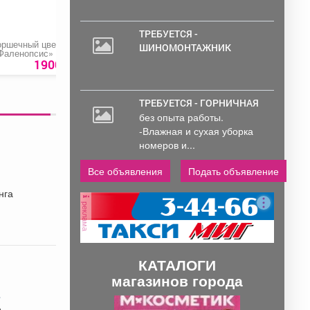
ТРЕБУЕТСЯ -
оршечный цветок
Букет «Морской бриз»
Домкрат
ШИНОМОНТАЖНИК
Фаленопсис»
гидравлический
бутылочный «Startul
1900 руб.
4000 руб.
1390 ру
Auto 8018-02»
ТРЕБУЕТСЯ - ГОРНИЧНАЯ
без опыта работы.
-Влажная и сухая уборка
номеров и...
Все объявления
Подать объявление
нга
реклама
КАТАЛОГИ
магазинов города
.
П
С
и