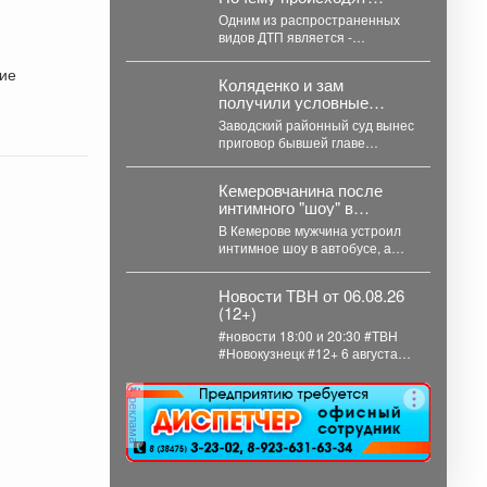
столкновения и как их
Одним из распространенных
избежать?
видов ДТП является -
столкновение, как избежать
беды и обезопасить свой
кие
Коляденко и зам
путь?...
получили условные
сроки по делу о
Заводский районный суд вынес
строительных
приговор бывшей главе
махинациях
Кемеровского округа Марине
Коляденко и её заместителю
Кемеровчанина после
Татьяне...
интимного "шоу" в
автобусе нашли в
В Кемерове мужчина устроил
фонтане
интимное шоу в автобусе, а
потом перебрался в фонтан –
полицейские...
Новости ТВН от 06.08.26
(12+)
#новости 18:00 и 20:30 #ТВН
#Новокузнецк #12+ 6 августа
2026г. в «Новостях ТВН»
(12+):...
реклама