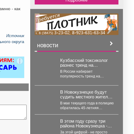
амню - как
реклама
Источник
ного округа
НОВОСТИ
Кузбасский токсиколог
разнес тренд на
безалкогольное пиво
В России набирает
после тренировок
популярность тренд на
безалкогольное пиво как
спортивный напиток. Главный
токсиколог Кузбасса
В Новокузнецке будут
Константин...
судить местного жителя,
который похитил
В мае текущего года в полицию
велосипед
обратилась 45-летняя
жительница, которая
сообщила, что неизвестный
В этом году сразу три
похитил принадлежащий...
района Новокузнецка -
Центральный,
За этой цифрой - не просто