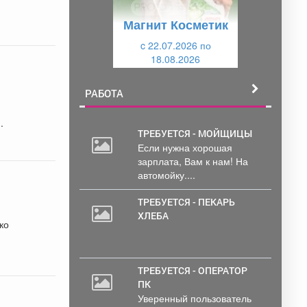
у
щ
Магнит Косметик
щ
и
и
c 22.07.2026 по
й
18.08.2026
й
РАБОТА
.
ТРЕБУЕТСЯ - МОЙЩИЦЫ
Если нужна хорошая
зарплата, Вам к нам! На
автомойку....
ТРЕБУЕТСЯ - ПЕКАРЬ
ХЛЕБА
ко
ТРЕБУЕТСЯ - ОПЕРАТОР
ПК
Уверенный пользователь