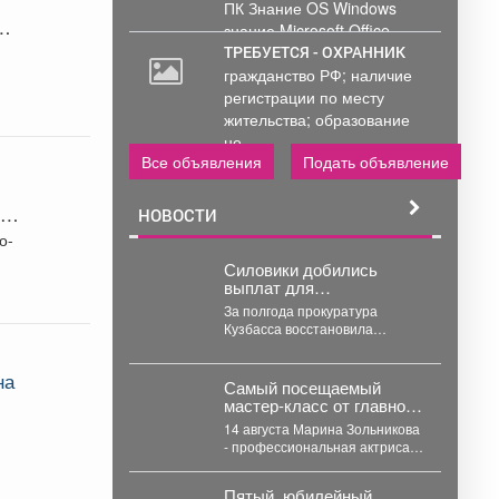
ПК Знание OS Windows
знание Microsoft Office .
Обработка и...
ТРЕБУЕТСЯ - ОХРАННИК
гражданство РФ; наличие
регистрации по месту
жительства; образование
не...
Все объявления
Подать объявление
ые
НОВОСТИ
о-
Силовики добились
выплат для
кузбассовцев в 600 млн
За полгода прокуратура
рублей
Кузбасса восстановила
трудовые права жителей на
600 миллионов рублей. В
на
Кузбассе...
Самый посещаемый
мастер‑класс от главного
режиссёра ДК
14 августа Марина Зольникова
«Распадский»
- профессиональная актриса и
возвращается
главный режиссёр Дворца
культуры - снова проведёт...
Пятый, юбилейный,