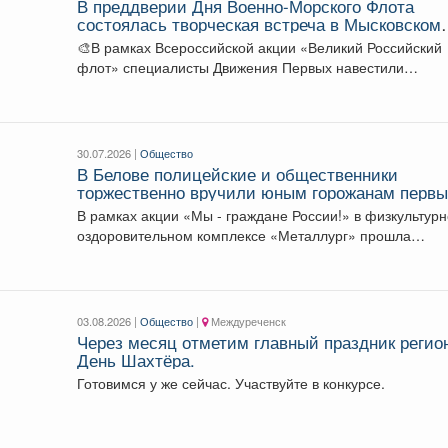
В преддверии Дня Военно‑Морского Флота
состоялась творческая встреча в Мысковском
детском доме‑интернате!
🎨В рамках Всероссийской акции «Великий Российский
флот» специалисты Движения Первых навестили
воспитанников Мысковского ДДИ. Вместе...
30.07.2026 |
Общество
В Белове полицейские и общественники
торжественно вручили юным горожанам перв
паспорта
В рамках акции «Мы - граждане России!» в физкультурн
оздоровительном комплексе «Металлург» прошла
торжественная церемония вручения...
03.08.2026 |
Общество
|
Междуреченск
Через месяц отметим главный праздник регио
День Шахтёра.
Готовимся у же сейчас. Участвуйте в конкурсе.