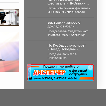
фестиваль «ПРОпикник»
вновь собрал тысячи
Пятый, юбилейный, фестиваль
гостей.
«ПРОпикник» вновь собрал
тысячи гостей. От
гастрономической кухни до
Бастрыкин запросил
костюмированных
доклад о гибели
сапбордистов -...
подростка от охотников в
Председатель Следственного
Кузбассе
комитета России Александр
Бастрыкин затребовал доклад
о результатах расследования
По Кузбассу курсирует
уголовного дела по факту...
«Поезд Победы» -
передвижной
Поезд уже побывал в
интерактивный музей,
Новокузнецке.
е.
рассказывающий о
событиях Великой
Отечественной войны.
реклама