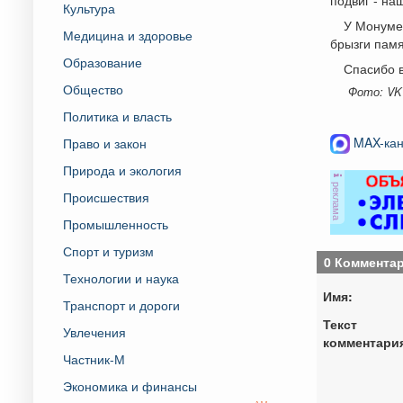
Культура
У Монумен
Медицина и здоровье
брызги памя
Образование
Спасибо 
Общество
Фото: VK
Политика и власть
MAX-кан
Право и закон
Природа и экология
реклама
Происшествия
Промышленность
Спорт и туризм
0 Коммента
Технологии и наука
Имя:
Транспорт и дороги
Текст
Увлечения
комментари
Частник-М
Экономика и финансы