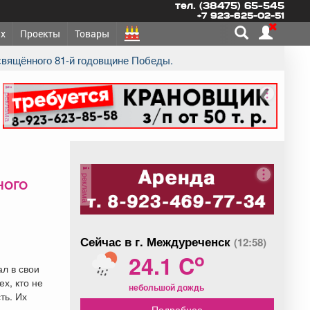
тел. (38475) 65-545
+7 923-625-02-51
х
Проекты
Товары
освящённого 81-й годовщине Победы.
реклама
реклама
ного
Сейчас в г. Междуреченск
(12:58)
o
24.1 C
л в свои
х, кто не
небольшой дождь
ть. Их
Подробнее