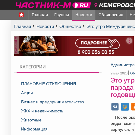
КЕМЕРОВСК
Главная
Группы
Новости
Объявления
Не
Главная
Новости
Общество
Это утро Междуречен
реклама
Администра
КАТЕГОРИИ
9 мая 2026
Об
Это ут
ПЛАНОВЫЕ ОТКЛЮЧЕНИЯ
парада
Акции
годовщ
Бизнес и предпринимательство
ЖКХ и недвижимость
После око
Животные
ряды тысячи
Информация
вернулся, и
подвиг - на