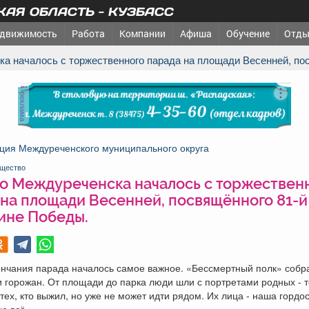
АЯ ОБЛАСТЬ - КУЗБАСС
движимость
Работа
Компании
Афиша
Обучение
Отды
ска началось с торжественного парада на площади Весенней, п
реклама
ция Междуреченского муниципального округа
щество
ро Междуреченска началось с торжествен
 на площади Весенней, посвящённого 81-й
ине Победы.
нчания парада началось самое важное. «Бессмертный полк» собра
 горожан. От площади до парка люди шли с портретами родных - те
 тех, кто выжил, но уже не может идти рядом. Их лица - наша гордос
ше всё.