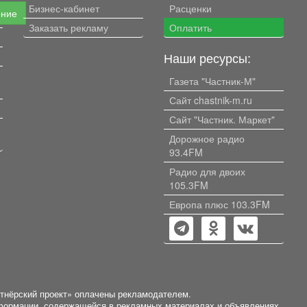
Бизнес-кабинет
Расценки
ение
Заказать рекламу
Оплатить
Наши ресурсы:
Газета "Частник-М"
Сайт chastnik-m.ru
Сайт "Частник. Маркет"
Дорожное радио
93.4FM
Радио для двоих
105.3FM
Европа плюс 103.3FM
ртнёрский проект» оплачены рекламодателем.
нформации, содержащейся в рекламных материалах и объявлениях.