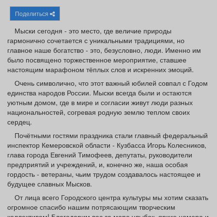
Афиша
Обучение
Проекты
Поделиться
Мыски сегодня - это место, где величие природы
гармонично сочетается с уникальными традициями, но
главное наше богатство - это, безусловно, люди. Именно им
было посвящено торжественное мероприятие, ставшее
Товары
Поздравления
Погода
настоящим марафоном тёплых слов и искренних эмоций.
Очень символично, что этот важный юбилей совпал с Годом
единства народов России. Мыски всегда были и остаются
уютным домом, где в мире и согласии живут люди разных
национальностей, согревая родную землю теплом своих
ТВ программа
Я - пенсионер
сердец.
Почётными гостями праздника стали главный федеральный
инспектор Кемеровской области - Кузбасса Игорь Колесников,
глава города Евгений Тимофеев, депутаты, руководители
предприятий и учреждений, и, конечно же, наша особая
гордость - ветераны, чьим трудом создавалось настоящее и
будущее славных Мысков.
От лица всего Городского центра культуры мы хотим сказать
огромное спасибо нашим потрясающим творческим
коллективам! Благодарим вас за море улыбок, яркие номера и