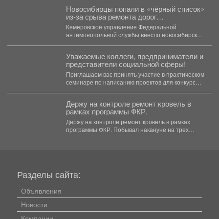
Новосибирцы попали в «чёрный список»
из‑за срыва ремонта дорог
Прокопьевска
Кемеровское управление Федеральной
антимонопольной службы внесло новосибирскую
компанию ООО «Сибдорстрой» в реестр
недобросовестных поставщиков. Речь...
Уважаемые коллеги, предприниматели и
представители социальной сферы!
Приглашаем вас принять участие в практическом
семинаре по написанию проектов для конкурсов
«Росмолодежь.Гранты». Это уникальная...
Держу на контроле ремонт кровель в
рамках программы ФКР.
Держу на контроле ремонт кровель в рамках
программы ФКР. Побывал накануне на трех
адресах: ...
Разделы сайта:
Объявления
Новости
Компании