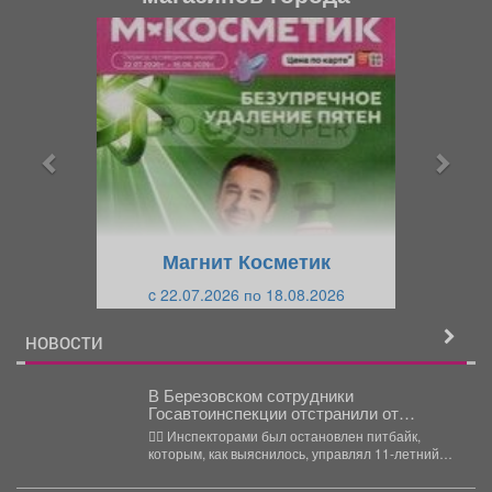
П
С
р
л
е
е
д
д
ы
у
д
ю
у
щ
щ
и
Магнит Косметик
и
й
c 22.07.2026 по 18.08.2026
й
НОВОСТИ
В Березовском сотрудники
Госавтоинспекции отстранили от
управления несовершеннолетнего
👮‍♂ Инспекторами был остановлен питбайк,
водителя питбайка
которым, как выяснилось, управлял 11-летний
юноша, в силу возраста не...