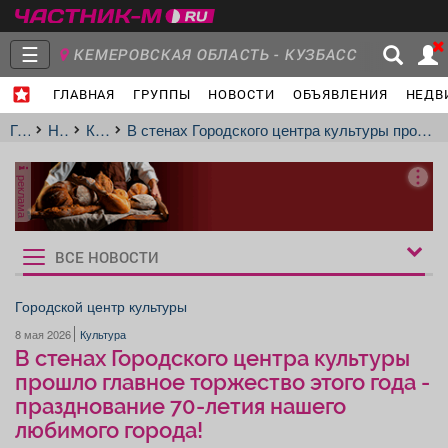
☰
КЕМЕРОВСКАЯ ОБЛАСТЬ - КУЗБАСС
ГЛАВНАЯ
ГРУППЫ
НОВОСТИ
ОБЪЯВЛЕНИЯ
НЕДВ
Главная
Группы
Новости
Главная
Новости
Культура
В стенах Городского центра культуры прошло главное торжество этого года - празднование 70-летия нашего любимого города!
реклама
Объявления
Недвижимость
Услуги
ВСЕ НОВОСТИ
Рукбрики
новостей
Городской центр культуры
8 мая 2026
Культура
Работа
Транспорт
Компании
В стенах Городского центра культуры
прошло главное торжество этого года -
празднование 70-летия нашего
любимого города!