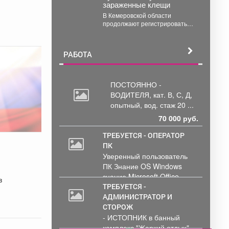
зараженные клещи
В Кемеровской области
продолжают регистрировать
случаи присасывания клещей.
Управление
Роспотребнадзора по
РАБОТА
Кемеровской области
опубликовало...
ПОСТОЯННО -
ВОДИТЕЛЯ, кат.
В, С, Д,
опытный, вод. стаж 20 ...
70 000 руб.
ТРЕБУЕТСЯ - ОПЕРАТОР
ПК
2
Уверенный пользователь
000
ПК Знание OS Windows
руб.
знание Microsoft Office .
в
Обработка и...
ТРЕБУЕТСЯ -
АДМИНИСТРАТОР И
СТОРОЖ
- ИСТОПНИК в банный
комплекс "Жаркий отдых"