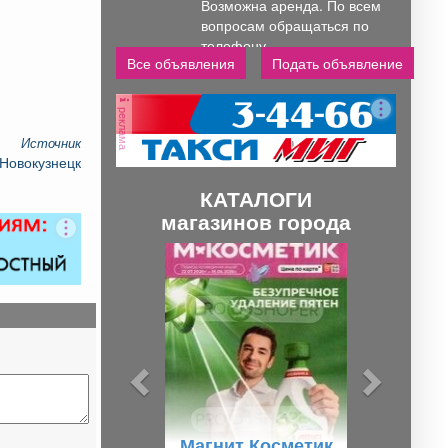
Возможна аренда. По всем
вопросам обращаться по
телефону..
Все объявления
Подать объявление
реклама
Источник
 Новокузнецк
КАТАЛОГИ
магазинов города
П
С
р
л
е
е
д
д
ы
у
д
ю
у
щ
Магнит Косметик