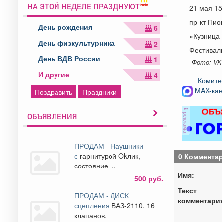
НА ЭТОЙ НЕДЕЛЕ ПРАЗДНУЮТ
21 мая 15
пр-кт Пио
День рождения
6
«Кузница 
День физкультурника
2
Фестивал
День ВДВ России
1
Фото: VK
И другие
4
Комите
MAX-кан
Поздравить
Праздники
реклама
ОБЪЯВЛЕНИЯ
ПРОДАМ - Наушники
с
гарнитурой Okлик,
0 Коммента
состояние ...
Имя:
500 руб.
Текст
ПРОДАМ - ДИСК
комментари
сцепления
ВАЗ-2110. 16
клапанов.