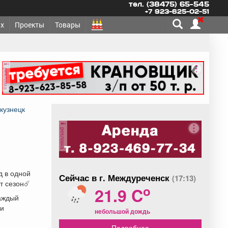
тел. (38475) 65-545
+7 923-625-02-51
х
Проекты
Товары
реклама
кузнецк
реклама
д в одной
Сейчас в г. Междуреченск
(17:13)
т сезон☄️
o
21.9 C
каждый
ри
небольшой дождь
Подробнее