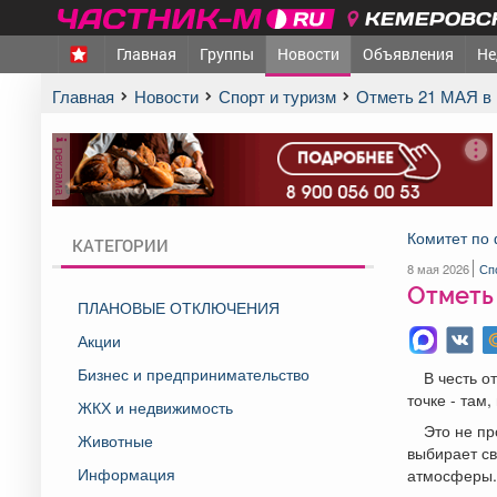
КЕМЕРОВСК
Главная
Группы
Новости
Объявления
Не
Главная
Новости
Спорт и туризм
Отметь 21 МАЯ в
реклама
Комитет по 
КАТЕГОРИИ
8 мая 2026
Сп
Отметь 
ПЛАНОВЫЕ ОТКЛЮЧЕНИЯ
Акции
Бизнес и предпринимательство
В честь о
точке - там
ЖКХ и недвижимость
Это не пр
Животные
выбирает св
Информация
атмосферы.