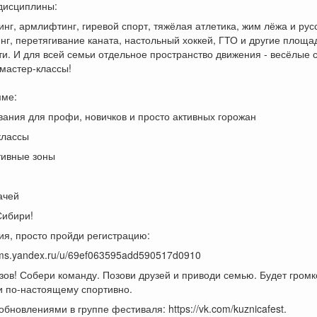
 дисциплины:
нг, армлифтинг, гиревой спорт, тяжёлая атлетика, жим лёжа и рус
нг, перетягивание каната, настольный хоккей, ГТО и другие площа
и. И для всей семьи отдельное пространство движения - весёлые 
 мастер-классы!
мме:
вания для профи, новичков и просто активных горожан
классы
тивные зоны
ачей
Сибири!
ия, просто пройди регистрацию:
orms.yandex.ru/u/69ef063595add590517d0910
ов! Собери команду. Позови друзей и приводи семью. Будет громк
и по-настоящему спортивно.
обновлениями в группе фестиваля: https://vk.com/kuznicafest.