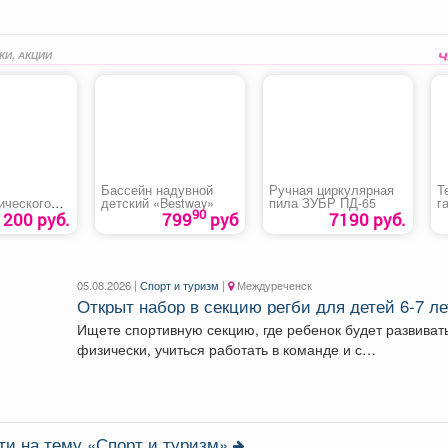
КИ, АКЦИИ
Бассейн надувной
Ручная циркулярная
Т
ического
детский «Bestway»
пила ЗУБР ПД-65
г
90
Т
1200 руб.
799
руб
7190 руб.
05.08.2026 |
Спорт и туризм
|
Междуреченск
Открыт набор в секцию регби для детей 6-7 ле
Ищете спортивную секцию, где ребенок будет развиват
физически, учиться работать в команде и с
удовольствием...
ти на тему «Спорт и туризм»