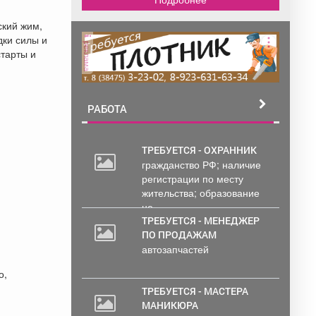
ский жим,
дки силы и
реклама
старты и
РАБОТА
ТРЕБУЕТСЯ - ОХРАННИК
гражданство РФ; наличие
30
регистрации по месту
000
жительства; образование
руб.
не...
ТРЕБУЕТСЯ - МЕНЕДЖЕР
ПО ПРОДАЖАМ
автозапчастей
о,
ТРЕБУЕТСЯ - МАСТЕРА
МАНИКЮРА