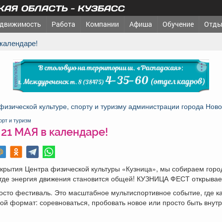
АЯ ОБЛАСТЬ - КУЗБАСС
движимость
Работа
Компании
Афиша
Обучение
Отды
 календаре!
реклама
физической культуре, спорту и туризму администрации города Ново
орт и туризм
21 МАЯ в календаре!
ткрытия Центра физической культуры «Кузница», мы собираем горо
, где энергия движения становится общей! КУЗНИЦА ФЕСТ открывае
осто фестиваль. Это масштабное мультиспортивное событие, где 
ой формат: соревноваться, пробовать новое или просто быть внут