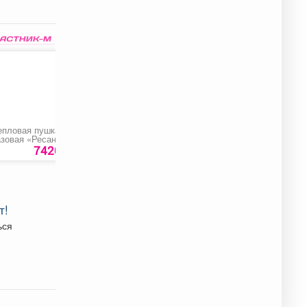
епловая пушка
Углошлифовальная
Лампа настольная
азовая «Ресанта
машина «Ресанта
ГП-15000»
УШМ-150»
7420 руб.
7290 руб.
749 ру
т!
ься