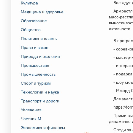
Вас ждут
Культура
Армрестли
Медицина и здоровье
масс-рестли
Образование
выносливост
активности,
Общество
Политика и власть
В програ
Право и закон
- соревно
Природа и экология
- мастер-
Происшествия
- интерак
- подарки
Промышленность
- шоу сил
Спорт и туризм
- Рекорд 
Технологии и наука
Для участ
Транспорт и дороги
https://f
Увлечения
Прими выз
Частник-М
динамично 
Экономика и финансы
Следи за 