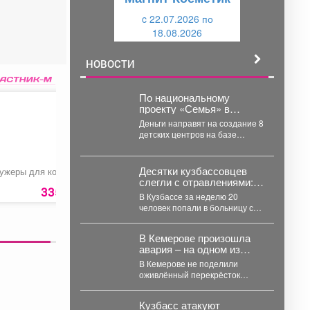
щ
и
и
c 22.07.2026 по
й
18.08.2026
й
НОВОСТИ
По национальному
проекту «Семья» в
Кузбассе на
Деньги направят на создание 8
модернизацию
детских центров на базе
учреждений культуры
существующих учреждений и
выделили больше 57 млн
на поощрение 5...
рублей.
Десятки кузбассовцев
ужеры для коньяка
Рукавицы утепленные
Ремкомплект для
опрыскивателя
слегли с отравлениями:
«ОП-220 №4»
335 руб.
140 руб.
39 ру
среди них дети
В Кузбассе за неделю 20
человек попали в больницу с
острыми отравлениями, среди
них четверо...
В Кемерове произошла
авария – на одном из
самых "защищённых"
В Кемерове не поделили
перекрёстков
оживлённый перекрёсток
иномарки, одной из них
вырвало колесо. В
Кузбасс атакуют
понедельник,...