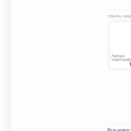
ТОВАРЫ, СКИД
Аренда
хореограф
зала
Все новос