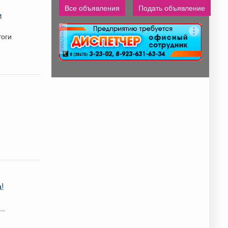
Все объявления
Подать объявление
Администрирование и
и
тех....
реклама
тоги
!
..