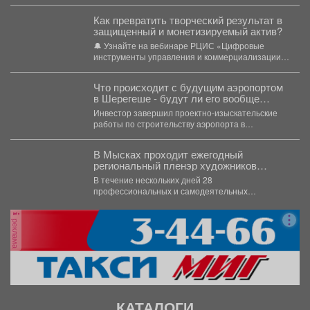
Как превратить творческий результат в
защищенный и монетизируемый актив?
🔔 Узнайте на вебинаре РЦИС «Цифровые
инструменты управления и коммерциализации
интеллектуальной собственности» 30 июля. ...
Что происходит с будущим аэропортом
в Шерегеше - будут ли его вообще
строить
Инвестор завершил проектно-изыскательские
работы по строительству аэропорта в
Шерегеше. Теперь проект должен пройти
Главгосэкспертизу и...
В Мысках проходит ежегодный
региональный пленэр художников
«Легенды Горной Шории».
В течение нескольких дней 28
профессиональных и самодеятельных
художников со всего Кузбасса совершенствуют
свое мастерство...
реклама
КАТАЛОГИ