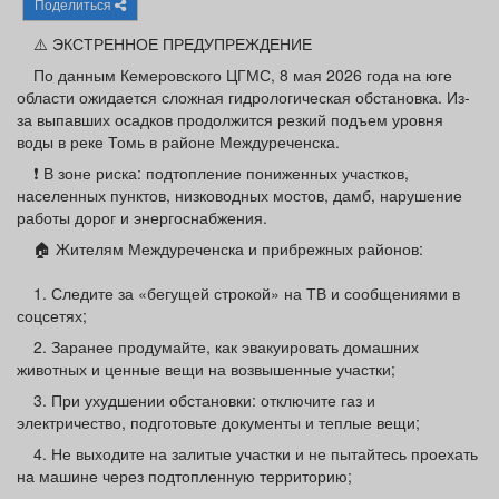
Поделиться
Афиша
Обучение
Проекты
⚠️ ЭКСТРЕННОЕ ПРЕДУПРЕЖДЕНИЕ
По данным Кемеровского ЦГМС, 8 мая 2026 года на юге
области ожидается сложная гидрологическая обстановка. Из-
за выпавших осадков продолжится резкий подъем уровня
Товары
Поздравления
Погода
воды в реке Томь в районе Междуреченска.
❗ В зоне риска: подтопление пониженных участков,
населенных пунктов, низководных мостов, дамб, нарушение
работы дорог и энергоснабжения.
🏠 Жителям Междуреченска и прибрежных районов:
ТВ программа
Я - пенсионер
1. Следите за «бегущей строкой» на ТВ и сообщениями в
соцсетях;
2. Заранее продумайте, как эвакуировать домашних
животных и ценные вещи на возвышенные участки;
3. При ухудшении обстановки: отключите газ и
электричество, подготовьте документы и теплые вещи;
4. Не выходите на залитые участки и не пытайтесь проехать
на машине через подтопленную территорию;