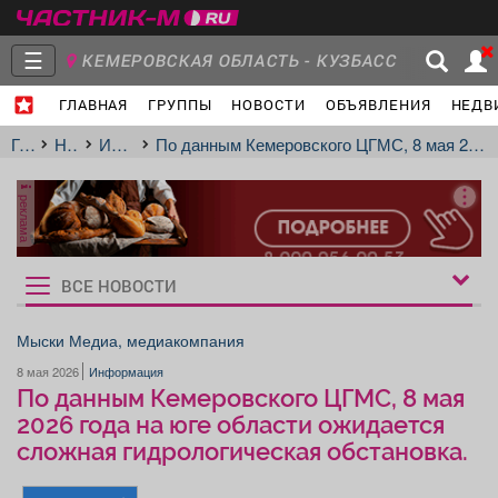
☰
КЕМЕРОВСКАЯ ОБЛАСТЬ - КУЗБАСС
ГЛАВНАЯ
ГРУППЫ
НОВОСТИ
ОБЪЯВЛЕНИЯ
НЕДВ
Главная
Группы
Новости
Главная
Новости
Информация
По данным Кемеровского ЦГМС, 8 мая 2026 года на юге области ожидается сложная гидрологическая обстановка.
реклама
Объявления
Недвижимость
Услуги
ВСЕ НОВОСТИ
Рукбрики
новостей
Мыски Медиа, медиакомпания
8 мая 2026
Информация
Работа
Транспорт
Компании
По данным Кемеровского ЦГМС, 8 мая
2026 года на юге области ожидается
сложная гидрологическая обстановка.