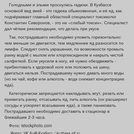
Афиша
Обучение
Проекты
Голодными и злыми проснулись гадюки. В Кузбассе
основной вид змей - это гадюка обыкновенная, и её яд, как
подчёркивает главный областной специалист токсиколог
Константин Сиворонов, - это не «слабый токсин». Специалист
дал чёткие рекомендации, что делать при укусе.
Так, пострадавшего необходимо уложить горизонтально:
Товары
Поздравления
Погода
чем меньше он двигается, тем медленнее яд разносится по
лимфе. Следует снять украшения, по возможности промыть
ранку водой с мылом или хлоргексидином и накрыть чистой
салфеткой. Если укусили в ногу, её нужно обездвижить -
прибинтовать к здоровой ноге или положить на шину,
ТВ программа
Я - пенсионер
двигаться нельзя. Пострадавшему нужно давать много воды
(но не чай, кофе или алкоголь - вода снижает концентрацию
яда).
Категорически запрещается накладывать жгут, резать или
прижигать ранку, отсасывать яд, пить алкоголь (он расширяет
сосуды и ускоряет всасывание яда), а также паниковать.
Пострадавшего необходимо доставить в стационар в
ближайшие 2-3 часа.
Фото: istockphoto.com
Фото: VK АиФ-Кузбасс / kuzbass.aif.ru