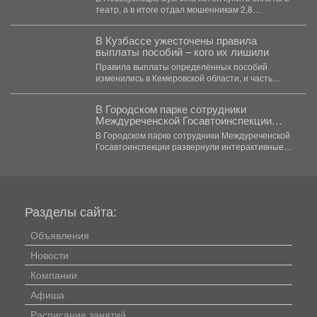
театр, а в итоге отдал мошенникам 2,8
миллиона...
В Кузбассе ужесточены правила
выплаты пособий – кого их лишили
Правила выплаты определённых пособий
изменились в Кемеровской области, и часть
опекунов больше не может их...
В Городском парке сотрудники
Междуреченской Госавтоинспекции
развернули интерактивные
В Городском парке сотрудники Междуреченской
профилактические площадки
Госавтоинспекции развернули интерактивные
профилактические площадки по популяризации
Правил дорожного движения...
Разделы сайта:
Объявления
Новости
Компании
Афиша
Расписание занятий