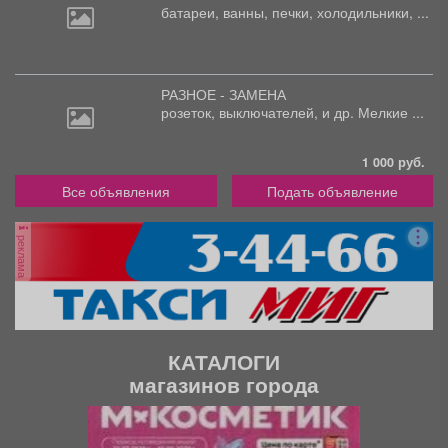
батареи,
ванны, печки, холодильники, ...
РАЗНОЕ - ЗАМЕНА
розеток,
выключателей, и др. Мелкие ...
1 000 руб.
Все объявления
Подать объявление
реклама
КАТАЛОГИ
магазинов города
П
С
р
л