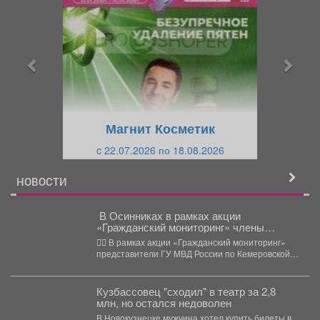
е
е
д
д
ы
у
д
ю
у
щ
щ
и
Магнит Косметик
и
й
c 22.07.2026 по 18.08.2026
й
НОВОСТИ
️ В Осинниках в рамках акции
«Гражданский мониторинг» члены
Общественного совета проверили
👮‍♂️ В рамках акции «Гражданский мониторинг»
изолятор временного содержания
представители ГУ МВД России по Кемеровской
области - Кузбассу...
Кузбассовец "сходил" в театр за 2,8
млн, но остался недоволен
В Новокузнецке мужчина хотел купить билеты в