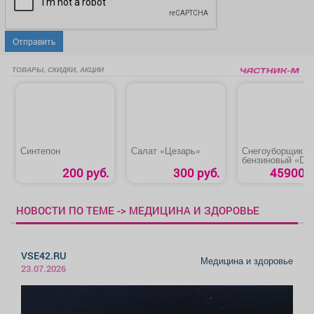
Отправить
ТОВАРЫ, СКИДКИ, АКЦИИ
Синтепон
Салат «Цезарь»
Снегоуборщик
бензиновый «Den
SB560»
200 руб.
300 руб.
45900 р
НОВОСТИ ПО ТЕМЕ -> МЕДИЦИНА И ЗДОРОВЬЕ
VSE42.RU
Медицина и здоровье
23.07.2026