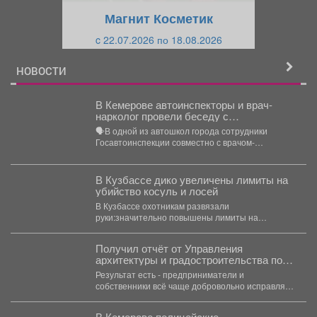
щ
и
Магнит Косметик
и
й
c 22.07.2026 по 18.08.2026
й
НОВОСТИ
В Кемерове автоинспекторы и врач-
нарколог провели беседу с
начинающими водителями в автошколе.
🗣В одной из автошкол города сотрудники
Госавтоинспекции совместно с врачом-
психиатром-наркологом Кузбасского
клинического наркологического диспансера
провели...
В Кузбассе дико увеличены лимиты на
убийство косуль и лосей
В Кузбассе охотникам развязали
руки:значительно повышены лимиты на
убийство косуль,лосей и многих других
обитателей тайги....
Получил отчёт от Управления
архитектуры и градостроительства по
борьбе с несанкционированной
Результат есть - предприниматели и
рекламой и приведению фасадов в
собственники всё чаще добровольно исправляют
порядок.
недочёты. Такая работа не...
В Кемерове полицейские