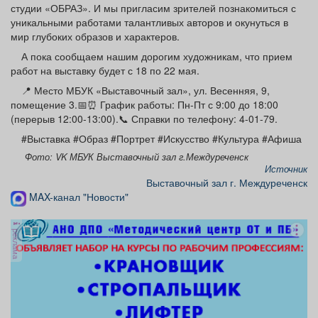
студии «ОБРАЗ». И мы пригласим зрителей познакомиться с
Афиша
Обучение
Проекты
уникальными работами талантливых авторов и окунуться в
мир глубоких образов и характеров.
А пока сообщаем нашим дорогим художникам, что прием
работ на выставку будет с 18 по 22 мая.
Товары
Поздравления
Погода
📍 Место МБУК «Выставочный зал», ул. Весенняя, 9,
помещение 3.📅⏰ График работы: Пн-Пт с 9:00 до 18:00
(перерыв 12:00-13:00).📞 Справки по телефону: 4-01-79.
#Выставка #Образ #Портрет #Искусство #Культура #Афиша
Фото: VK МБУК Выставочный зал г.Междуреченск
ТВ программа
Я - пенсионер
Источник
Выставочный зал г. Междуреченск
MAX-канал "Новости"
реклама