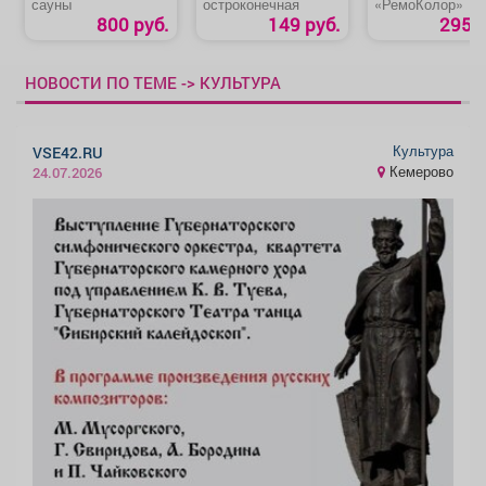
сауны
остроконечная
«РемоКолор»
800 руб.
149 руб.
295 р
НОВОСТИ ПО ТЕМЕ -> КУЛЬТУРА
Культура
VSE42.RU
Кемерово
24.07.2026