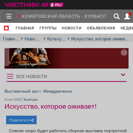
☰
КЕМЕРОВСКАЯ ОБЛАСТЬ - КУЗБАСС
ГЛАВНАЯ
ГРУППЫ
НОВОСТИ
ОБЪЯВЛЕНИЯ
НЕДВ
Главная
Группы
Новости
Главная
Новости
Культура
Искусство, которое оживает!
реклама
Объявления
Недвижимость
Услуги
ВСЕ НОВОСТИ
Рукбрики
новостей
Выставочный зал г. Междуреченск
8 мая 2026
Культура
Работа
Транспорт
Компании
Искусство, которое оживает!
Поделиться
Совсем скоро будет работать сборная выставка портретной