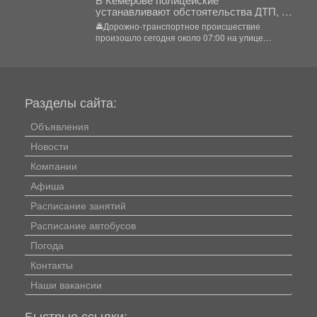
устанавливают обстоятельства ДТП, в
котором погиб несовершеннолетний
🚔Дорожно-транспортное происшествие
водитель кроссового мотоцикла
произошло сегодня около 07:00 на улице
Радищева в Кемерове. На место
незамедлительно прибыли...
Разделы сайта:
Объявления
Новости
Компании
Афиша
Расписание занятий
Расписание автобусов
Погода
Контакты
Наши вакансии
Быстрые ссылки: