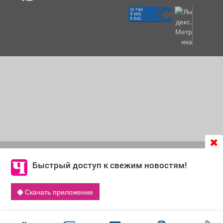
Продолжая использовать сайт
chastnik-m.ru
, Вы даете
согласие на обработку файлов cookie, которые
Быстрый доступ к свежим новостям!
обеспечивают корректную работу сайта и сбора
информации для улучшения качества сервисов.
Скачать приложение
Что такое cookie