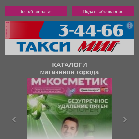
Все объявления
Подать объявление
реклама
КАТАЛОГИ
магазинов города
П
С
р
л
е
е
д
д
ы
у
д
ю
у
щ