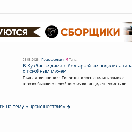
Жоховой. Женщина перестала выходить на...
03.08.2026 |
Происшествия
|
Топки
В Кузбассе дама с болгаркой не поделила гар
с покойным мужем
Пьяная женщинаиз Топок пыталась спилить замок с
гаража бывшего покойного мужа, инцидент заметили
соседи и...
сти на тему «Происшествия»