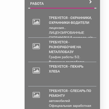
РАБОТА
ТРЕБУЕТСЯ - ОХРАННИКИ,
ОХРАННИКИ-ВОДИТЕЛИ
лицензия..
ЛИЦЕНЗИРОВАННЫЕ
ОХРАННИКИ 5 разряда, з/п
от 33000 руб. 6...
ТРЕБУЕТСЯ -
РАЗНОРАБОЧИЕ НА
МЕТАЛЛОБАЗУ
График работы 5/2.
Возможна подработка..
ТРЕБУЕТСЯ - ПЕКАРЬ
ХЛЕБА
ТРЕБУЕТСЯ - СЛЕСАРЬ ПО
РЕМОНТУ
автомобилей
Официальная заработная