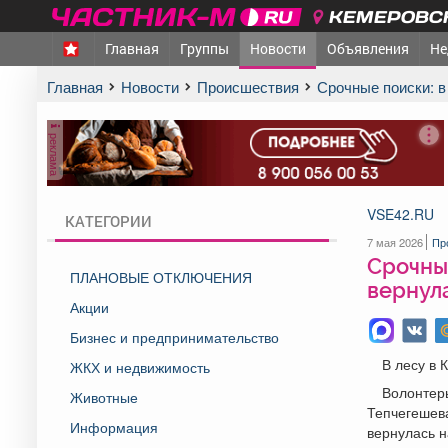
КЕМЕРОВСК
Главная
Группы
Новости
Объявления
Не
Главная
Новости
Происшествия
Срочные поиски: 
реклама
VSE42.RU
КАТЕГОРИИ
7 мая 2026
Пр
Срочные
ПЛАНОВЫЕ ОТКЛЮЧЕНИЯ
вернул
Акции
Бизнес и предпринимательство
В лесу в 
ЖКХ и недвижимость
Волонтер
Животные
Тепчегешева
Информация
вернулась н