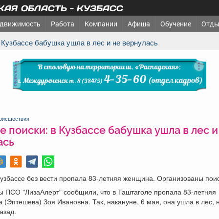
АЯ ОБЛАСТЬ - КУЗБАСС
движимость
Работа
Компании
Афиша
Обучение
Отды
в Кузбассе бабушка ушла в лес и не вернулась
реклама
оисшествия
 поиски: в Кузбассе бабушка ушла в лес и
ась
Кузбассе без вести пропала 83-летняя женщина. Организованы поис
ы ПСО "ЛизаАлерт" сообщили, что в Таштаголе пропала 83-летняя
 (Эптешева) Зоя Ивановна. Так, накануне, 6 мая, она ушла в лес, н
азад.