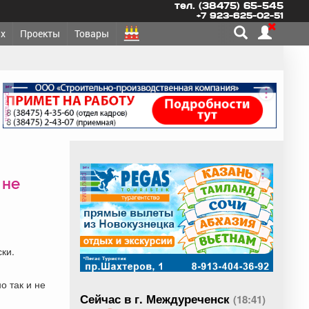
тел. (38475) 65-545
+7 923-625-02-51
х
Проекты
Товары
реклама
реклама
 не
ки.
о так и не
Сейчас в г. Междуреченск
(18:41)