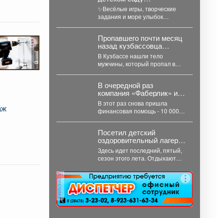
«Светлячок»
✨Весёлые игры, творческие
задания и море улыбок
создали по-настоящему
летнюю атмосферу счастья! 👀
Пропавшего почти месяц
Кто принял...
назад кузбассовца
нашли мёртвым
В Кузбассе нашли тело
мужчины, который пропал в
середине лета. 61-летний
мариинец, ориентировку на...
В очередной раз
компания «Фаберлик» и
Алена Кемаева помогают
В этот раз снова пришла
аж
нашим хвостикам!
финансовая помощь - 10 000
рублей. Мы долго думали...
Посетил детский
оздоровительный лагерь
«Звездочка».
Здесь идет последний, пятый,
сезон этого лета. Отдыхают
115 ребятишек. Детвора
использует каждый день...
реклама