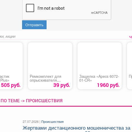
Отправить
КИ, АКЦИИ
астик
Ремкомплект для
Защелка «Apecs 6072-
П
Plus»
опрыскивателя
01-CR»
«ОП-207/ОП-209 №1»
505 руб.
39 руб.
1960 руб.
 ПО ТЕМЕ -> ПРОИСШЕСТВИЯ
27.07.2026 |
Происшествия
️Жертвами дистанционного мошенничества за