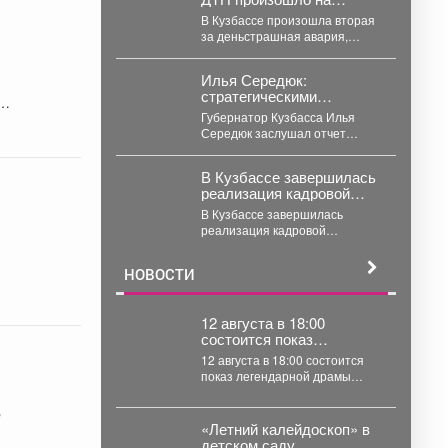
кемеровской трассе –
В Кузбассе произошла вторая
машины всмятку
за деньстрашная авария,
очевидцы делятся кадрами. На
кемеровской трассе жёстко...
Илья Середюк:
стратегическими
задачами развития
Губернатор Кузбасса Илья
Новокузнецка должны
Середюк заслушал отчет
стать жилищное
главы Новокузнецка Дениса
строительство, комфорт
Ильина о социально-
и безопасность горожан
В Кузбассе завершилась
экономическом развитии
реализация кадровой
города в...
программы «СВОи Герои.
В Кузбассе завершилась
реализация кадровой
программы «СВОи Герои.
КуZбасс», направленной на
НОВОСТИ
социальную адаптацию
ветеранов специальной...
12 августа в 18:00
состоится показ
легендарной драмы
12 августа в 18:00 состоится
«Мужики!.
показ легендарной драмы
«Мужики!..» (1981) режиссёра
Искры Бабич. Фильм,...
"
«Летний калейдоскоп» в
детском саду