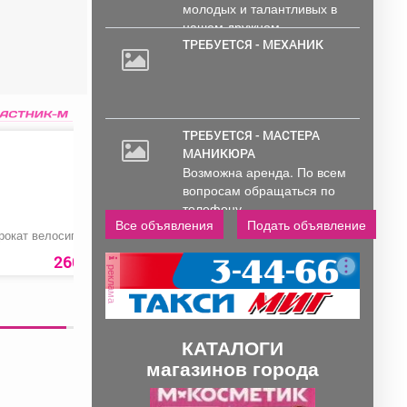
молодых и талантливых в
нашем дружном...
ТРЕБУЕТСЯ - МЕХАНИК
ТРЕБУЕТСЯ - МАСТЕРА
МАНИКЮРА
Возможна аренда. По всем
вопросам обращаться по
телефону..
Все объявления
Подать объявление
рокат велосипеда
Круг отрезной
Обои HC72427-28
260 руб.
40 руб.
реклама
КАТАЛОГИ
магазинов города
П
С