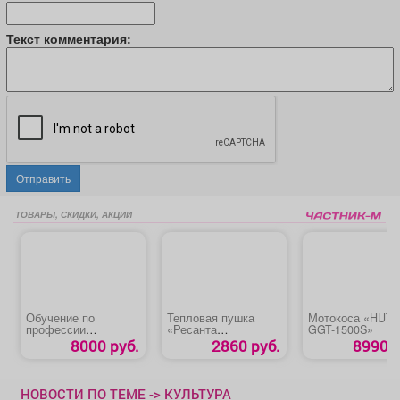
Текст комментария:
Отправить
ТОВАРЫ, СКИДКИ, АКЦИИ
Обучение по
Тепловая пушка
Мотокоса «HUT
профессии
«Ресанта
GGT-1500S»
«Машинист
ТЭП-3000К»
8000 руб.
2860 руб.
8990 р
автовышки и
автогидроподъемник
а»
НОВОСТИ ПО ТЕМЕ -> КУЛЬТУРА