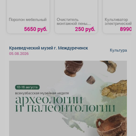
Поролон мебельный
Очиститель
Культиватор
монтажной пены
электрический
«BULL»
«STEHER EK-800
5650 руб.
250 руб.
8990 р
Краеведческий музей г. Междуреченск
Культура
05.08.2026