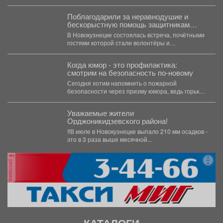
Поблагодарили за неравнодушие и
бескорыстную помощь защитникам
Отечества.
В Новокузнецке состоялась встреча, почётными
гостями которой стали волонтёры и
общественники, оказывающие поддержку
участникам спецоперации....
Когда юмор - это профилактика:
смотрим на безопасность по-новому
Сегодня хотим напомнить о пожарной
безопасности через призму юмора, ведь горькая
правда в том, что...
Уважаемые жители
Орджоникидзевского района!
‼️В июле в Новокузнецке выпало 210 мм осадков -
это в 3 раза выше месячной...
реклама
КАТАЛОГИ