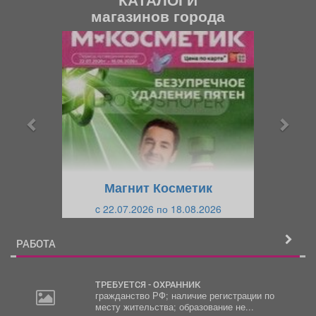
магазинов города
П
С
р
л
е
е
д
д
ы
у
д
ю
у
щ
щ
и
Магнит Косметик
и
й
c 22.07.2026 по 18.08.2026
й
РАБОТА
ТРЕБУЕТСЯ - ОХРАННИК
гражданство РФ; наличие регистрации по
месту жительства; образование не...