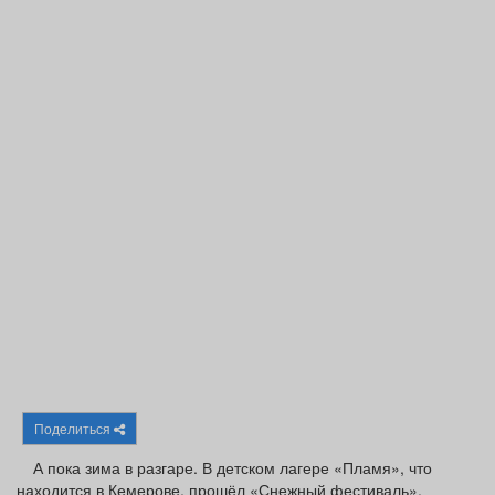
Афиша
Обучение
Проекты
Товары
Поздравления
Погода
ТВ программа
Я - пенсионер
Поделиться
А пока зима в разгаре. В детском лагере «Пламя», что
находится в Кемерове, прошёл «Снежный фестиваль».