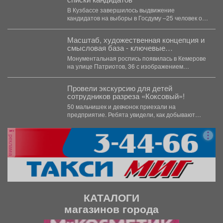
В Кузбассе завершилось выдвижение
кандидатов на выборы в Госдуму –25 человек от
8 партий. ...
Масштаб, художественная концепция и
смысловая база - ключевые
составляющие мурала.
Монументальная роспись появилась в Кемерове
на улице Патриотов, 36 с изображением
генерала армии Ивана Кирилловича...
Провели экскурсию для детей
сотрудников разреза «Коксовый»!
50 мальчишек и девчонок приехали на
предприятие. Ребята увидели, как добывают
уголь, познакомились с большегрузной...
реклама
КАТАЛОГИ
магазинов города