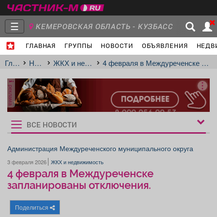
☰
КЕМЕРОВСКАЯ ОБЛАСТЬ - КУЗБАСС
ГЛАВНАЯ
ГРУППЫ
НОВОСТИ
ОБЪЯВЛЕНИЯ
НЕДВ
Главная
Группы
Новости
Главная
Новости
ЖКХ и недвижимость
4 февраля в Междуреченске запланированы отключения.
реклама
Объявления
Недвижимость
Услуги
ВСЕ НОВОСТИ
Рукбрики
новостей
Администрация Междуреченского муниципального округа
3 февраля 2026
ЖКХ и недвижимость
Работа
Транспорт
Компании
4 февраля в Междуреченске
запланированы отключения.
Поделиться