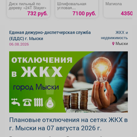
Диск пильный по
Шлифовальная
Матиола
дереву «24Т Stayer»
угловая
аккумуляторная
732 руб.
7100 руб.
4350 р
машина «MTX-AGB-
BL-20-125»
Единая дежурно-диспетчерская служба
ЖКХ и
недвижимость
(ЕДДС) г. Мыски
Мыски
06.08.2026
Плановые отключения на сетях ЖКХ в
г. Мыски на 07 августа 2026 г.