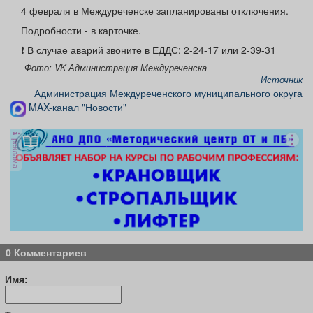
Афиша
Обучение
Проекты
4 февраля в Междуреченске запланированы отключения.
Подробности - в карточке.
❗️ В случае аварий звоните в ЕДДС: 2-24-17 или 2-39-31
Фото: VK Администрация Междуреченска
Источник
Товары
Поздравления
Погода
Администрация Междуреченского муниципального округа
MAX-канал "Новости"
реклама
ТВ программа
Я - пенсионер
0 Комментариев
Имя: