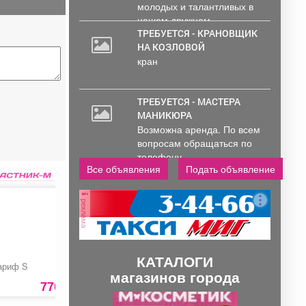
молодых и талантливых в
нашем дружном...
ТРЕБУЕТСЯ - КРАНОВЩИК
НА КОЗЛОВОЙ
кран
ТРЕБУЕТСЯ - МАСТЕРА
МАНИКЮРА
Возможна аренда. По всем
вопросам обращаться по
телефону..
Все объявления
Подать объявление
реклама
КАТАЛОГИ
ариф S
Газлифт с
Wi-Fi Маршрутизато
магазинов города
доводчиком
2.4 / 5 ГГц
770 руб.
260 руб.
6600 ру
П
С