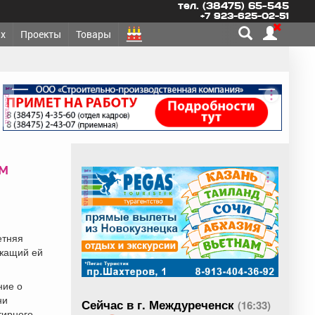
тел. (38475) 65-545
+7 923-625-02-51
х
Проекты
Товары
реклама
м
реклама
етняя
ежащий ей
ние о
ни
Сейчас в г. Междуреченск
(16:33)
тирного