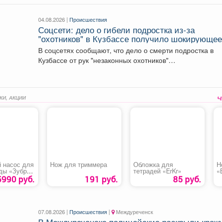
04.08.2026 |
Происшествия
Соцсети: дело о гибели подростка из-за
"охотников" в Кузбассе получило шокирующе
развитие
В соцсетях сообщают, что дело о смерти подростка в
Кузбассе от рук "незаконных охотников"
переквалифицировали...
КИ, АКЦИИ
 насос для
Нож для триммера
Обложка для
Н
оды «Зубр
тетрадей «ErKr»
«
0»
5990 руб.
191 руб.
85 руб.
07.08.2026 |
Происшествия
|
Междуреченск
В Междуреченске полицейские раскрыли краж