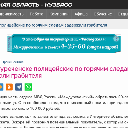
АЯ ОБЛАСТЬ - КУЗБАСС
движимость
Работа
Компании
Афиша
Обучение
Отды
 полицейские по горячим следам задержали грабителя
реклама
Происшествия
уреченске полицейские по горячим следа
али грабителя
рную часть отдела МВД России «Междуреченский» обратилась 20-л
тельница. Она сообщила о том, что неизвестный похитил принадл
имостью около 100 000 рублей.
ские выяснили, что заявительница выложила в Интернете объявле
жета. Вскоре ей позвонил потенциальный покупатель, с которым о
ь о встрече. Когда горожанка вышла к нему из подъезда многоквар