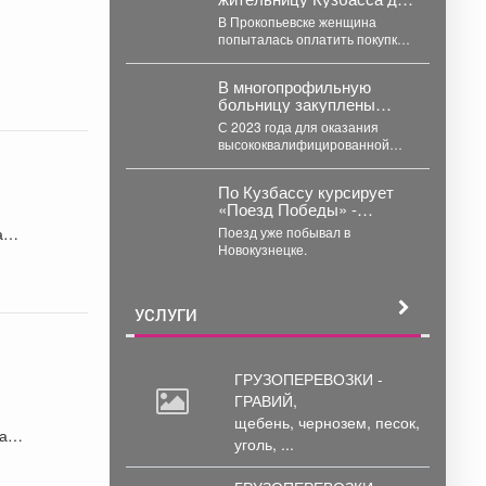
уголовного дела
В Прокопьевске женщина
попыталась оплатить покупки
купюрой, которую вряд ли
стоило показывать кассиру. В...
В многопрофильную
больницу закуплены
2072 единицы
С 2023 года для оказания
медицинского
высококвалифицированной
оборудования на общую
медицинской помощи в
сумму 490,6 млн рублей.
многопрофильную больницу
По Кузбассу курсирует
закуплены 2072 единицы
«Поезд Победы» -
медицинского...
передвижной
ая
Поезд уже побывал в
интерактивный музей,
Новокузнецке.
рассказывающий о
событиях Великой
Отечественной войны.
УСЛУГИ
ГРУЗОПЕРЕВОЗКИ -
ГРАВИЙ,
щебень,
чернозем, песок,
вали
уголь, ...