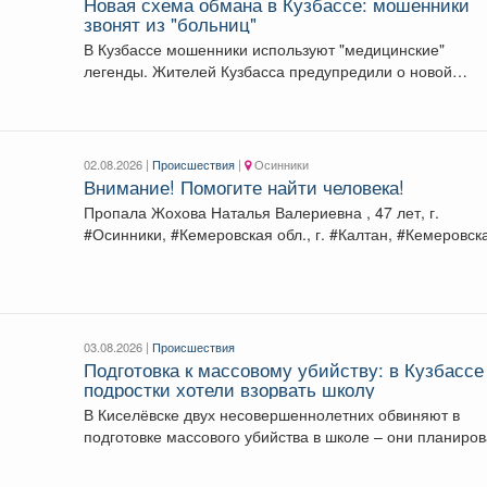
Новая схема обмана в Кузбассе: мошенники
звонят из "больниц"
В Кузбассе мошенники используют "медицинские"
легенды. Жителей Кузбасса предупредили о новой
циничной схеме мошенников....
02.08.2026 |
Происшествия
|
Осинники
Внимание! Помогите найти человека!
Пропала Жохова Наталья Валериевна , 47 лет, г.
#Осинники, #Кемеровская обл., г. #Калтан, #Кемеровск
обл.,...
03.08.2026 |
Происшествия
Подготовка к массовому убийству: в Кузбассе
подростки хотели взорвать школу
В Киселёвске двух несовершеннолетних обвиняют в
подготовке массового убийства в школе – они планиро
взрыв...