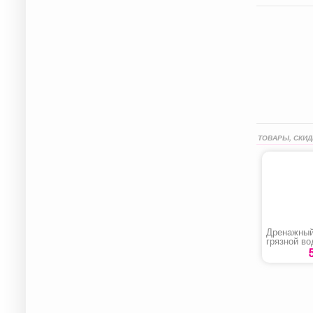
ТОВАРЫ, СКИД
Дренажный
грязной в
НПГ-М1-90