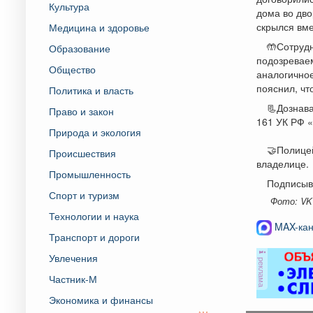
Культура
дома во дво
скрылся вм
Медицина и здоровье
🤲Сотрудн
Образование
подозреваем
Общество
аналогичное
пояснил, чт
Политика и власть
📃Дознава
Право и закон
161 УК РФ «
Природа и экология
🤝Полице
Происшествия
владелице.
Промышленность
Подписыв
Спорт и туризм
Фото: VK
Технологии и наука
MAX-кан
Транспорт и дороги
Увлечения
реклама
Частник-М
Экономика и финансы