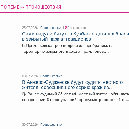
 ПО ТЕМЕ -> ПРОИСШЕСТВИЯ
25.07.2026 |
Происшествия
|
Прокопьевск
Сами надули батут: в Кузбассе дети пробрал
в закрытый парк аттракционов
В Прокопьевске трое подростков пробрались на
территорию закрытого парка аттракционов,
самостоятельно запустили несколько каруселей и...
28.07.2026 |
Происшествия
В Анжеро-Судженске будут судить местного
жителя, совершившего серию краж из
продуктовых магазинов
📃 Ранее судимый 35-летний местный житель обвиняет
совершении 6 преступлений, предусмотренных ч. 1 ст...
30.07.2026 |
Происшествия