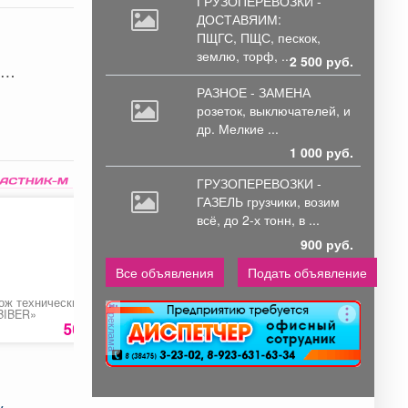
ГРУЗОПЕРЕВОЗКИ -
ДОСТАВЯИМ:
ПЩГС,
ПЩС, пескок,
землю, торф, ...
2 500 руб.
е
РАЗНОЕ - ЗАМЕНА
розеток,
выключателей, и
др. Мелкие ...
1 000 руб.
ГРУЗОПЕРЕВОЗКИ -
ГАЗЕЛЬ грузчики,
возим
всё, до 2-х тонн, в ...
900 руб.
Все объявления
Подать объявление
ож технический
Термос
Автоматическое
BIBER»
универсальный
проветривание
реклама
«Арктика»
теплицы
50 руб.
1859 руб.
1256 ру
«Термопривод 300С
у