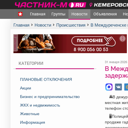
КЕМЕРОВСК
Главная
Группы
Новости
Объявления
Не
Главная
Новости
Происшествия
В Междуреченске
реклама
31 января 2026
КАТЕГОРИИ
В Межд
задерж
ПЛАНОВЫЕ ОТКЛЮЧЕНИЯ
Акции
Бизнес и предпринимательство
🚔В дежу
местная жи
ЖКХ и недвижимость
телефон сто
Животные
🖥Полицей
продаже гад
Информация
договорилис