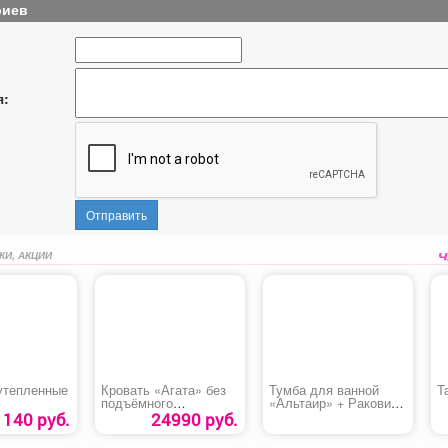
риев
я:
Отправить
КИ, АКЦИИ
утепленные
Кровать «Агата» без
Тумба для ванной
Т
подъёмного
«Альтаир» + Раковина
механизма
«Quadro»
140 руб.
24990 руб.