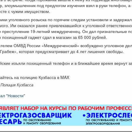
р, злоумышленник под предлогом изучения взял в руки телефон, а
есте с чужим имуществом.
ики уголовного розыска по горячим следам установили и задержал
ого. Им оказался ранее привлекавшийся к уголовной ответственно
 преступление 19-летний междуреченец. Он дал признательные п
о похищенный гаджет сдал в магазин за 65 000 рублей.
телем ОМВД России «Междуреченский» возбуждено уголовное дело 
Грабеж», которая предусматривает до 4 лет лишения свободы.
йские изъяли похищенный телефон и в ближайшее время вернут з
айтесь на полицию Кузбасса в MAX
 Полиция Кузбасса
ал "Новости"