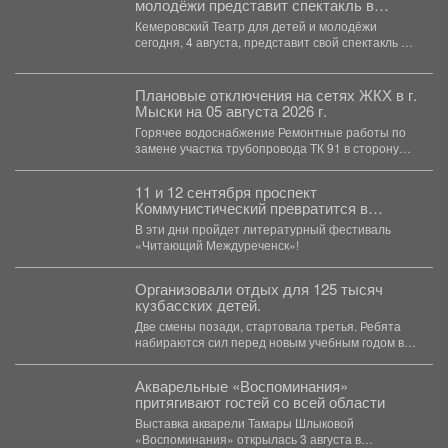
молодёжи представит спектакль в
Москве
Кемеровский Театр для детей и молодёжи
сегодня, 4 августа, представит свой спектакль на
открытом международном...
Плановые отключения на сетях ЖКХ в г.
Мыски на 05 августа 2026 г.
Горячее водоснабжение Ремонтные работы по
замене участка трубопровода ТК 91 в сторону
т.37 ул....
11 и 12 сентября проспект
Коммунистический превратится в
огромную литературную сцену под
В эти дни пройдет литературный фестиваль
открытым небом.
«Читающий Междуреченск»!
Организовали отдых для 125 тысяч
кузбасских детей.
Две смены позади, стартовала третья. Ребята
набираются сил перед новым учебным годом в
лагерях, санаториях...
Акварельные «Воспоминания»
притягивают гостей со всей области
Выставка акварели Тамары Шлыковой
«Воспоминания» открылась 3 августа в