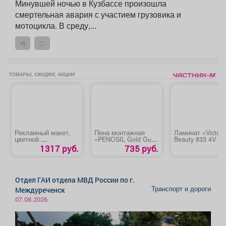
Минувшей ночью в Кузбассе произошла
смертельная авария с участием грузовика и
мотоцикла. В среду,...
ТОВАРЫ, СКИДКИ, АКЦИИ
Рекламный макет,
Пена монтажная
Ламинат «Victory
цветной.
«PENOSIL Gold Gun
Beauty 833 4V 78
Предпоследняя
65 ПРОФ» зима
Дуб парящий»
1317 руб.
735 руб.
полоса и вкладка.
Отдел ГАИ отдела МВД России по г.
Транспорт и дороги
Междуреченск
07.08.2026