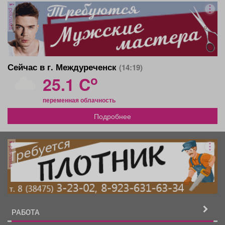
реклама
Сейчас в г. Междуреченск
(14:19)
o
25.1 C
переменная облачность
Подробнее
реклама
РАБОТА