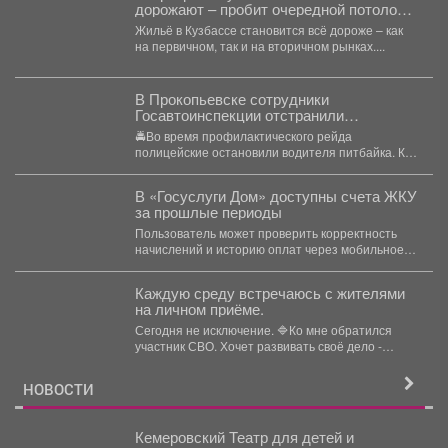
дорожают – пробит очередной потолок
цен
Жильё в Кузбассе становится всё дороже – как
на первичном, так и на вторичном рынках....
В Прокопьевске сотрудники
Госавтоинспекции отстранили
несовершеннолетнего от управления
🚔Во время профилактического рейда
питбайком
полицейские остановили водителя питбайка. Как
выяснилось, мототехникой управлял 14-летний
подросток, который...
В «Госуслуги Дом» доступны счета ЖКУ
за прошлые периоды
Пользователь может проверить корректность
начислений и историю оплат через мобильное
приложение. Скачивайте «Госуслуги Дом»...
Каждую среду встречаюсь с жителями
на личном приёме.
Сегодня не исключение. 🔷Ко мне обратился
участник СВО. Хочет развивать своё дело -
перерабатывать...
НОВОСТИ
Кемеровский Театр для детей и