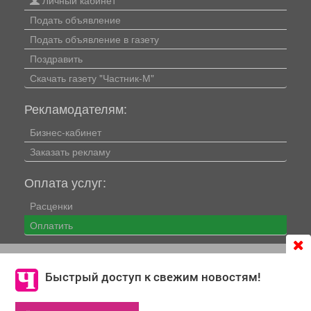
Личный кабинет
Подать объявление
Подать объявление в газету
Поздравить
Скачать газету "Частник-М"
Рекламодателям:
Бизнес-кабинет
Заказать рекламу
Оплата услуг:
Расценки
Оплатить
Наши ресурсы:
Продолжая использовать сайт
chastnik-m.ru
, Вы даете
согласие на обработку файлов cookie, которые
Быстрый доступ к свежим новостям!
Газета "Частник-М"
обеспечивают корректную работу сайта и сбора
Сайт chastnik-m.ru
информации для улучшения качества сервисов.