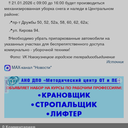
‼️ 21.01.2026 с 09:00 до 16:00 будет производиться
Афиша
Обучение
Проекты
механизированная уборка снега и наледи в Центральном
районе:
📍пр-т Дружбы 50, 52, 52а, 58, 60, 62, 62а;
📍ул. Кирова 94.
Товары
Поздравления
Погода
❗️Необходимо убрать припаркованные автомобили на
указанных участках для беспрепятственного доступа
коммунально - уборочной техники!
Фото: VK Новокузнецкое городское телерадиообъединение
Источник
MAX-канал "Новости"
ТВ программа
Я - пенсионер
реклама
0 Комментариев