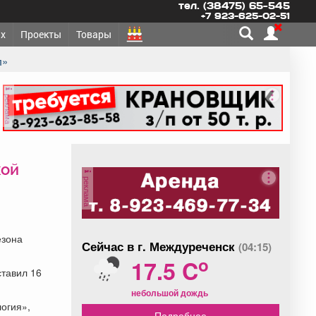
тел. (38475) 65-545
+7 923-625-02-51
х
Проекты
Товары
л»
реклама
кой
реклама
езона
Сейчас в г. Междуреченск
(04:15)
o
17.5 C
ставил 16
небольшой дождь
огия»,
Подробнее