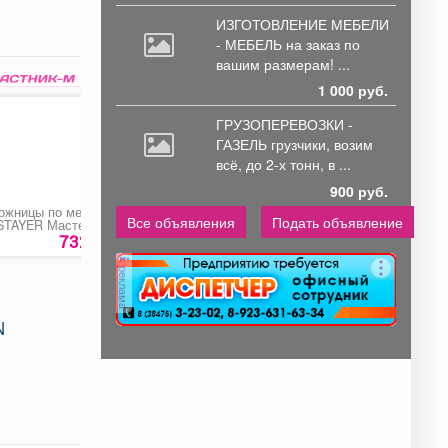
ИЗГОТОВЛЕНИЕ МЕБЕЛИ
- МЕБЕЛЬ на
заказ по
вашим размерам! ...
1 000 руб.
ГРУЗОПЕРЕВОЗКИ -
ГАЗЕЛЬ грузчики,
возим
всё, до 2-х тонн, в ...
900 руб.
ожницы по металлу
Рулетка «Biber
Мягкая игрушка
Все объявления
Подать объявление
STAYER Мастер»
Standart»
«Щеночки»
732 руб.
290 руб.
1300 ру
реклама
N
.