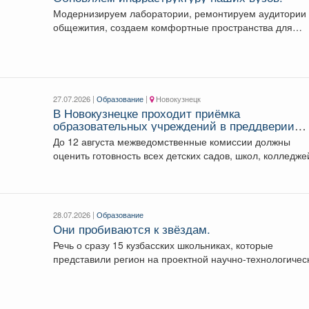
Модернизируем лаборатории, ремонтируем аудитории
общежития, создаем комфортные пространства для
отдыха ребят. Предприятия Кузбасса вносят...
27.07.2026 |
Образование
|
Новокузнецк
В Новокузнецке проходит приёмка
образовательных учреждений в преддверии
нового учебного года.
До 12 августа межведомственные комиссии должны
оценить готовность всех детских садов, школ, колледже
техникумов....
28.07.2026 |
Образование
Они пробиваются к звёздам.
Речь о сразу 15 кузбасских школьниках, которые
представили регион на проектной научно-технологичес
программе «Большие вызовы»...