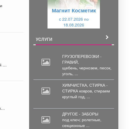
у
щ
 и
Магнит Косметик
щ
и
и
c 22.07.2026 по
й
18.08.2026
й
УСЛУГИ
ГРУЗОПЕРЕВОЗКИ -
ГРАВИЙ,
й и
щебень,
чернозем, песок,
уголь, ...
ХИМЧИСТКА, СТИРКА -
СТИРКА ковров,
стираем
круглый год, ...
кой
ДРУГОЕ - ЗАБОРЫ
под
ключ; ролетные,
секционные ...