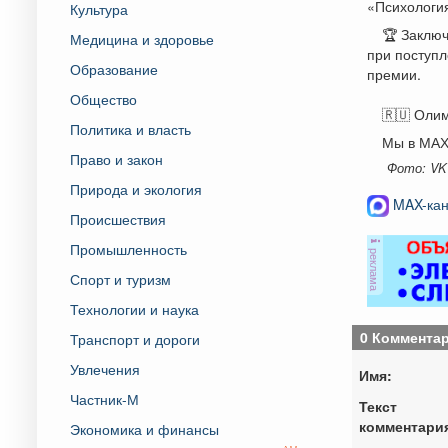
«Психология
Культура
🏆 Заключ
Медицина и здоровье
при поступл
Образование
премии.
Общество
🇷🇺 Олим
Политика и власть
Мы в МАХ:
Право и закон
Фото: VK
Природа и экология
MAX-кан
Происшествия
Промышленность
реклама
Спорт и туризм
Технологии и наука
0 Коммента
Транспорт и дороги
Увлечения
Имя:
Частник-М
Текст
комментари
Экономика и финансы