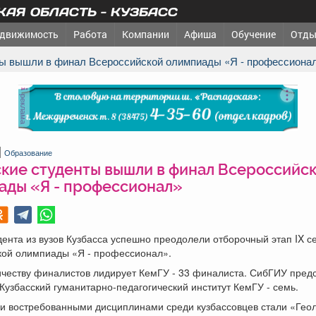
АЯ ОБЛАСТЬ - КУЗБАСС
движимость
Работа
Компании
Афиша
Обучение
Отды
нты вышли в финал Всероссийской олимпиады «Я - профессиона
реклама
Образование
ские студенты вышли в финал Всероссийс
ады «Я - профессионал»
дента из вузов Кузбасса успешно преодолели отборочный этап IX с
кой олимпиады «Я - профессионал».
ичеству финалистов лидирует КемГУ - 33 финалиста. СибГИУ пред
 Кузбасский гуманитарно-педагогический институт КемГУ - семь.
и востребованными дисциплинами среди кузбассовцев стали «Геол