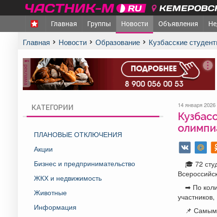
КЕМЕРОВСК
Главная
Группы
Новости
Объявления
Не
Главная
Новости
Образование
Кузбасские студе
реклама
14 января 2026
КАТЕГОРИИ
Кузбас
олимпи
ПЛАНОВЫЕ ОТКЛЮЧЕНИЯ
Акции
Бизнес и предпринимательство
🎓 72 сту
Всероссийс
ЖКХ и недвижимость
➡ По кол
Животные
участников,
Информация
📌 Самым