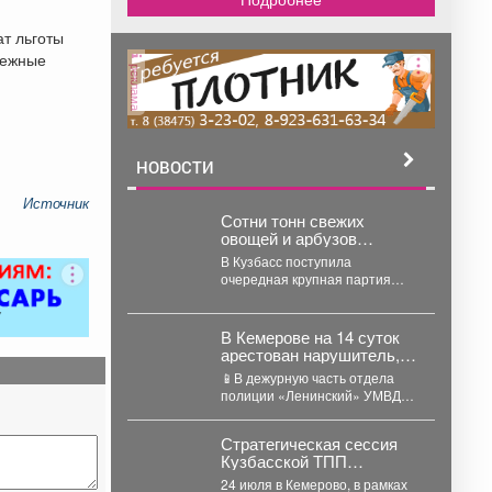
т льготы
нежные
реклама
НОВОСТИ
Источник
Сотни тонн свежих
овощей и арбузов
завезли в Кузбасс из-за
В Кузбасс поступила
границы
очередная крупная партия
свежих овощей и бахчевых
культур из Казахстана. По...
В Кемерове на 14 суток
арестован нарушитель,
который демонстрировал
📱В дежурную часть отдела
прохожим интимные
полиции «Ленинский» УМВД
части тела
России по г. Кемерово
обратилась 18-летняя
Стратегическая сессия
студентка одного...
Кузбасской ТПП
объединила власть,
24 июля в Кемерово, в рамках