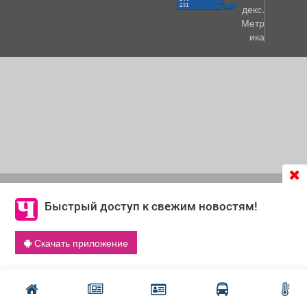
Продолжая использовать сайт
chastnik-m.ru
, Вы даете
согласие на обработку файлов cookie, которые
Быстрый доступ к свежим новостям!
обеспечивают корректную работу сайта и сбора
информации для улучшения качества сервисов.
Скачать приложение
Что такое cookie