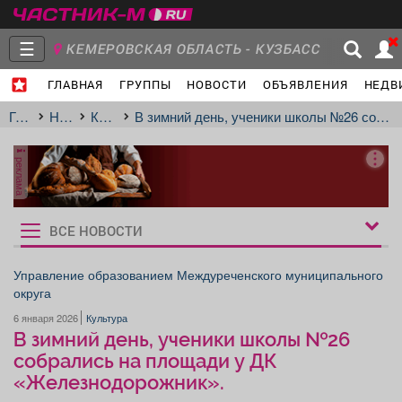
☰
КЕМЕРОВСКАЯ ОБЛАСТЬ - КУЗБАСС
ГЛАВНАЯ
ГРУППЫ
НОВОСТИ
ОБЪЯВЛЕНИЯ
НЕДВ
Главная
Группы
Новости
Главная
Новости
Культура
В зимний день, ученики школы №26 собрались на площади у ДК «Железнодорожник».
реклама
Объявления
Недвижимость
Услуги
ВСЕ НОВОСТИ
Рукбрики
новостей
Управление образованием Междуреченского муниципального
округа
Работа
Транспорт
Компании
6 января 2026
Культура
В зимний день, ученики школы №26
собрались на площади у ДК
«Железнодорожник».