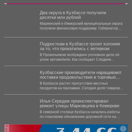
Два округа в Кузбассе получили
десятки млн рублей
Мариинский и Ижморский муниципальные округа
получили финансовую поддержку. Губернатор
Кузбасса Илья Середюк сообщил о...
Подросткам в Кузбассе грозит колония
за то, что прокатились с ветерком
В Прокопьевске возбуждено уголовное дело об
угоне автомобиля. Как сообщает Следком
Кузбасса, в ночь с...
Кузбасские производители наращивают
поставки продовольствия в торговые
сети региона
В Кузбассе растет присутствие местных
продуктов на прилавках. Сегодня доля товаров,
произведенных в регионе, в...
Илья Середюк проинспектировал
ремонт улицы Марковцева в Кемерове
В северной столице Кузбасса начались работы
по плановому обновлению дорожной сети на
улице Марковцева -...