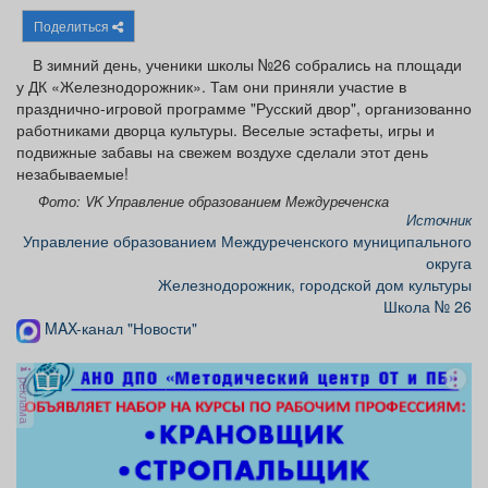
Афиша
Обучение
Проекты
Поделиться
В зимний день, ученики школы №26 собрались на площади
у ДК «Железнодорожник». Там они приняли участие в
празднично-игровой программе "Русский двор", организованно
работниками дворца культуры. Веселые эстафеты, игры и
Товары
Поздравления
Погода
подвижные забавы на свежем воздухе сделали этот день
незабываемые!
Фото: VK Управление образованием Междуреченска
Источник
Управление образованием Междуреченского муниципального
ТВ программа
Я - пенсионер
округа
Железнодорожник, городской дом культуры
Школа № 26
MAX-канал "Новости"
реклама