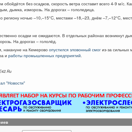
м обойдётся без осадков, скорость ветра составит всего 4-9 м/с. Как
ым, дымка, изморозь. На дорогах – гололедица.
о региону ночью –10,–15°C, местами –18,–23, днём –7,–12°C, мес
ственно осадки не ожидаются. В отдельных районах возникнут ды
орозь. На дорогах – гололёд.
, накануне на Кемерово
опустился зловонный смог
из-за сильных 
ра и
работы промышленных предприятий
.
E42.Ru
ал "Новости"
риев