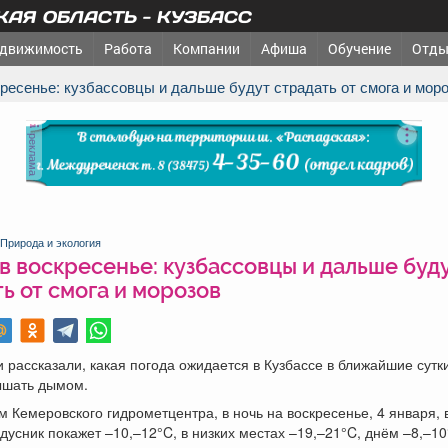
АЯ ОБЛАСТЬ - КУЗБАСС
движимость
Работа
Компании
Афиша
Обучение
Отды
скресенье: кузбассовцы и дальше будут страдать от смога и мор
реклама
Природа и экология
в воскресенье: кузбассовцы и дальше буд
ь от смога и морозов
 рассказали, какая погода ожидается в Кузбассе в ближайшие сутки
ышать дымом.
 Кемеровского гидрометцентра, в ночь на воскресенье, 4 января,
дусник покажет –10,–12°C, в низких местах –19,–21°C, днём –8,–10