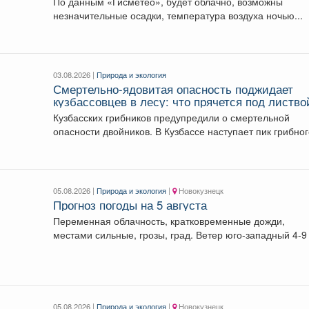
По данным «Гисметео», будет облачно, возможны
незначительные осадки, температура воздуха ночью...
03.08.2026 |
Природа и экология
Смертельно-ядовитая опасность поджидает
кузбассовцев в лесу: что прячется под листво
Кузбасских грибников предупредили о смертельной
опасности двойников. В Кузбассе наступает пик грибного
сезона. Как...
05.08.2026 |
Природа и экология
|
Новокузнецк
Прогноз погоды на 5 августа
Переменная облачность, кратковременные дожди,
местами сильные, грозы, град. Ветер юго-западный 4-9
с, порывы до 18...
05.08.2026 |
Природа и экология
|
Новокузнецк