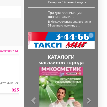
Кемерове 17-летний водитель
кроссового мотоцикла без прав
ехал по тротуару,...
Три дня реанимации:
врачи спасли
истекающего кровью
В Междуреченске врачи спасли
кузбассовца
58-летнего мужчину с
кровоточащей язвой желудка.
В Междуреченской городской
реклама
больнице...
КАТАЛОГИ
магазинов города
П
С
р
л
е
е
укет микс «Фиеста»
Букет микс «Ажур»
Комбо на рождение
мальчика
д
д
3250 руб.
5600 руб.
1420 ру
ы
у
д
ю