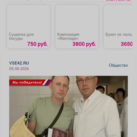
Сушилка для
Композиция
Букет из тюльпа
посуды
«Милледи»
750 руб.
3800 руб.
3650 р
VSE42.RU
Общество
05.08.2026