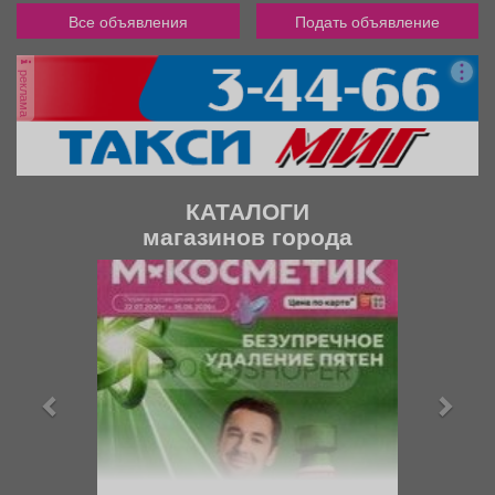
Все объявления
Подать объявление
реклама
КАТАЛОГИ
магазинов города
П
С
р
л
е
е
д
д
ы
у
д
ю
у
щ
щ
и