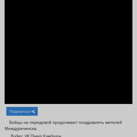
Афиша
Обучение
Проекты
Товары
Поздравления
Погода
ТВ программа
Я - пенсионер
Поделиться
Бойцы на передовой продолжают поздравлять жителей
Междуреченска.
Видео: VK Павел Камбалин