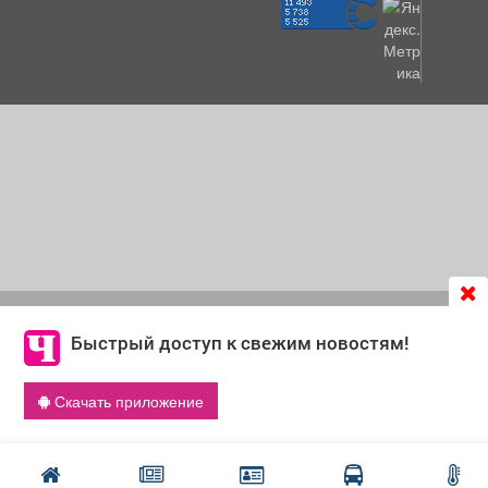
Продолжая использовать сайт
chastnik-m.ru
, Вы даете
согласие на обработку файлов cookie, которые
Быстрый доступ к свежим новостям!
обеспечивают корректную работу сайта и сбора
информации для улучшения качества сервисов.
Скачать приложение
Что такое cookie