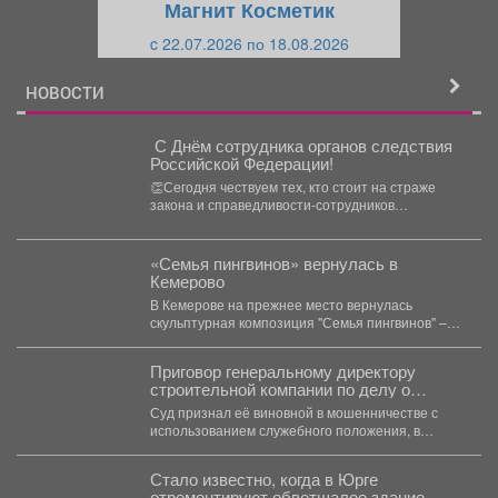
Магнит Косметик
и
й
c 22.07.2026 по 18.08.2026
й
НОВОСТИ
️ С Днём сотрудника органов следствия
Российской Федерации!️
👏Сегодня чествуем тех, кто стоит на страже
закона и справедливости-сотрудников
следственных органов! Спасибо за...
«Семья пингвинов» вернулась в
Кемерово
В Кемерове на прежнее место вернулась
скульптурная композиция "Семья пингвинов" –
после реставрации она снова...
Приговор генеральному директору
строительной компании по делу о
мошенничестве вынесен в Осинниках,
Суд признал её виновной в мошенничестве с
сообщает объединённый пресс-центр
использованием служебного положения, в
судов Кемеровской области.
составе организованной группы и...
Стало известно, когда в Юрге
отремонтируют обветшалое здание