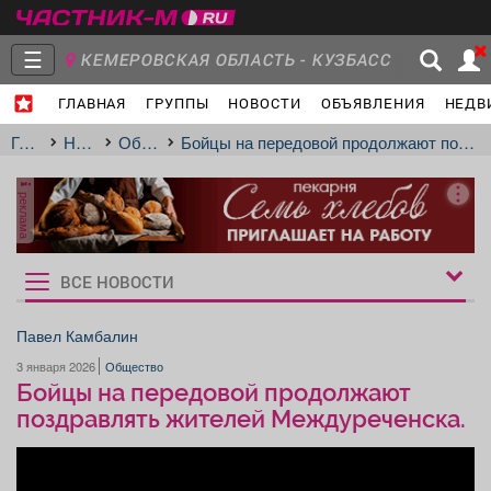
☰
КЕМЕРОВСКАЯ ОБЛАСТЬ - КУЗБАСС
ГЛАВНАЯ
ГРУППЫ
НОВОСТИ
ОБЪЯВЛЕНИЯ
НЕДВ
Главная
Группы
Новости
Главная
Новости
Общество
Бойцы на передовой продолжают поздравлять жителей Междуреченска.
реклама
Объявления
Недвижимость
Услуги
ВСЕ НОВОСТИ
Рукбрики
новостей
Павел Камбалин
3 января 2026
Общество
Работа
Транспорт
Компании
Бойцы на передовой продолжают
поздравлять жителей Междуреченска.