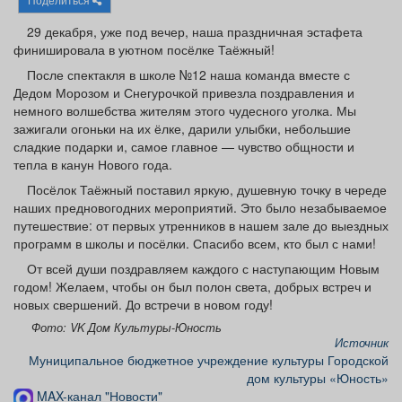
Афиша
Обучение
Проекты
29 декабря, уже под вечер, наша праздничная эстафета
финишировала в уютном посёлке Таёжный!
После спектакля в школе №12 наша команда вместе с
Дедом Морозом и Снегурочкой привезла поздравления и
немного волшебства жителям этого чудесного уголка. Мы
Товары
Поздравления
Погода
зажигали огоньки на их ёлке, дарили улыбки, небольшие
сладкие подарки и, самое главное — чувство общности и
тепла в канун Нового года.
Посёлок Таёжный поставил яркую, душевную точку в череде
наших предновогодних мероприятий. Это было незабываемое
ТВ программа
Я - пенсионер
путешествие: от первых утренников в нашем зале до выездных
программ в школы и посёлки. Спасибо всем, кто был с нами!
От всей души поздравляем каждого с наступающим Новым
годом! Желаем, чтобы он был полон света, добрых встреч и
новых свершений. До встречи в новом году!
Фото: VK Дом Культуры-Юность
Источник
Муниципальное бюджетное учреждение культуры Городской
дом культуры «Юность»
MAX-канал "Новости"