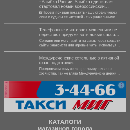
«Улыбка России. Улыбка единства»:
стартовал новый всероссийский
фотопроект!
📸Проект призван показать нашу страну через
лица и судьбы её жителей - с их уникальными...
Телефонные и интернет-мошенники не
перестают придумывать новые способы
обмана.
Сегодня они могут выйти на связь через соцсети,
сайты знакомств или игровые чаты, используя
самые...
Междуреченские котельные в активной
фазе подготовки.
Продолжаем тему жилищно-коммунального
хозяйства. Так же глава Междуреченска держит
на личном контроле ход ремонтных работ...
реклама
КАТАЛОГИ
магазинов города