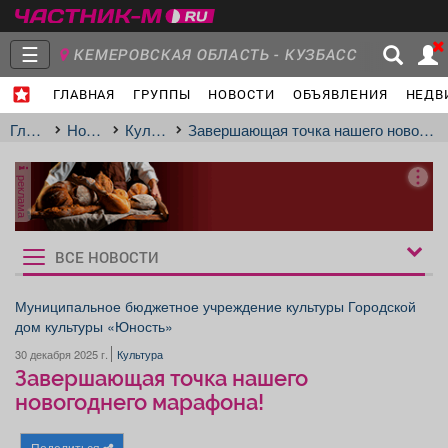
☰
КЕМЕРОВСКАЯ ОБЛАСТЬ - КУЗБАСС
ГЛАВНАЯ
ГРУППЫ
НОВОСТИ
ОБЪЯВЛЕНИЯ
НЕДВ
Главная
Группы
Новости
Главная
Новости
Культура
Завершающая точка нашего новогоднего марафона!
реклама
Объявления
Недвижимость
Услуги
ВСЕ НОВОСТИ
Рукбрики
новостей
Муниципальное бюджетное учреждение культуры Городской
дом культуры «Юность»
Работа
Транспорт
Компании
30 декабря 2025 г.
Культура
Завершающая точка нашего
новогоднего марафона!
Поделиться