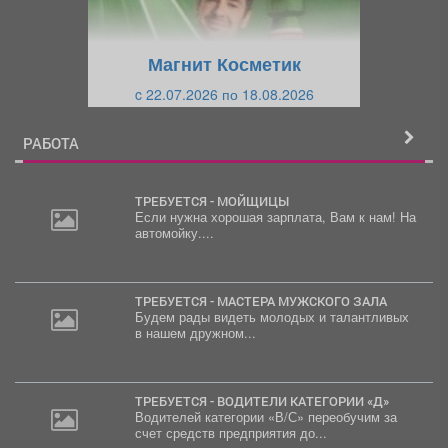
у
щ
щ
и
Магнит Косметик
и
й
c 22.07.2026 по 18.08.2026
й
РАБОТА
ТРЕБУЕТСЯ - МОЙЩИЦЫ
Если нужна хорошая зарплата, Вам к нам! На
автомойку....
ТРЕБУЕТСЯ - МАСТЕРА МУЖСКОГО ЗАЛА
Будем рады видеть молодых и талантливых
в нашем дружном...
ТРЕБУЕТСЯ - ВОДИТЕЛИ КАТЕГОРИИ «Д»
Водителей категории «В/С» переобучим за
счет средств предприятия до...