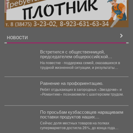
реклама
НОВОСТИ
Встретился с общественницей,
председателем общероссийской
организации «Фонд защиты детей»
На повестке - поддержка семей, оказавшихся в
Марией Львовой-Беловой.
трудной жизненной ситуации, и результаты
регионального проекта «Вызов»....
Равнение на профориентацию.
Ребят отдыхающих в загородных «Звездочке» и
«Романтике» познакомили с шахтерским трудом.
По просьбам кузбассовцев наращиваем
поставки продуктов наших
производителей в торговые сети.
Сейчас доля местных товаров на полках
супермаркетов достигла 26%, до конца года
показатель должен дойти...