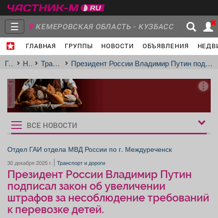
☰
КЕМЕРОВСКАЯ ОБЛАСТЬ - КУЗБАСС
ГЛАВНАЯ
ГРУППЫ
НОВОСТИ
ОБЪЯВЛЕНИЯ
НЕДВ
Главная
Группы
Новости
Главная
Новости
Транспорт и дороги
Президент России Владимир Путин подписал закон об увеличении штрафов за несоблюдение требований к перевозке детей.
реклама
Объявления
Недвижимость
Услуги
ВСЕ НОВОСТИ
Рукбрики
новостей
Отдел ГАИ отдела МВД России по г. Междуреченск
30 декабря 2025 г.
Транспорт и дороги
Работа
Транспорт
Компании
Президент России Владимир Путин
подписал закон об увеличении
штрафов за несоблюдение требований
к перевозке детей.