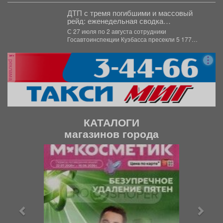
ДТП с тремя погибшими и массовый
рейд: еженедельная сводка
Госавтоинспекции Кузбасса
С 27 июля по 2 августа сотрудники
Госавтоинспекции Кузбасса пресекли 5 177
нарушений...
реклама
КАТАЛОГИ
магазинов города
П
С
р
л
е
е
д
д
ы
у
д
ю