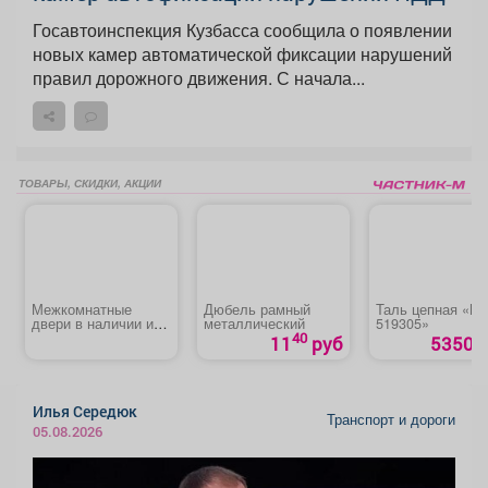
Госавтоинспекция Кузбасса сообщила о появлении
новых камер автоматической фиксации нарушений
правил дорожного движения. С начала...
ТОВАРЫ, СКИДКИ, АКЦИИ
Межкомнатные
Дюбель рамный
Таль цепная «Mat
двери в наличии и
металлический
519305»
под заказ
40
11
руб
5350 р
Илья Середюк
Транспорт и дороги
05.08.2026