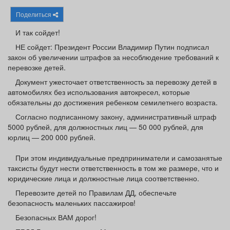
Афиша
Обучение
Проекты
Поделиться
И так сойдет!
НЕ сойдет: Президент России Владимир Путин подписал
закон об увеличении штрафов за несоблюдение требований к
Товары
Поздравления
Погода
перевозке детей.
Документ ужесточает ответственность за перевозку детей в
автомобилях без использования автокресел, которые
обязательны до достижения ребенком семилетнего возраста.
Согласно подписанному закону, административный штраф
ТВ программа
Я - пенсионер
5000 рублей, для должностных лиц — 50 000 рублей, для
юрлиц — 200 000 рублей.
При этом индивидуальные предприниматели и самозанятые
таксисты будут нести ответственность в том же размере, что и
юридические лица и должностные лица соответственно.
Перевозите детей по Правилам ДД, обеспечьте
безопасность маленьких пассажиров!
Безопасных ВАМ дорог!