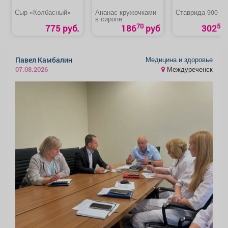
Сыр «Колбасный»
Ананас кружочками
Ставрида 900
в сиропе
70
50
775 руб.
186
руб
302
Медицина и здоровье
Павел Камбалин
Междуреченск
07.08.2026