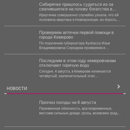
Сибирячке пришлось судиться из-за
свалившегося на голову богатства в
Кузбассе
Иркутянка совершенно случайно узнала, что ей
положена квартира в Новокузнецке, но бороться
за неё пришлось...
Проверяем аптечки первой помощи в
городе Кемерово
По поручению губернатора Кузбасса Ильи
Владимировича Середюка проверяем и
доукомплектовываем аптечки первой помощи...
Последним в этом году кемеровчанам
отключают горячую воду
Сегодня, 4 августа, в Кемерове начинается
четвёртый, заключительный этап
гидравлических испытаний тепловых сетей. Он
продлится...
НОВОСТИ
Прогноз погоды на 6 августа
Переменная облачность, кратковременные,
местами сильные дожди, грозы, возможен град.
Утром туманы. Ветер юго-западный 4-9 м/с,...