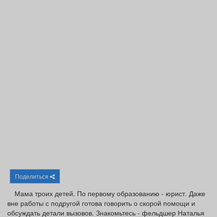
Афиша
Обучение
Проекты
Товары
Поздравления
Погода
ТВ программа
Я - пенсионер
Поделиться
Мама троих детей. По первому образованию - юрист. Даже
вне работы с подругой готова говорить о скорой помощи и
обсуждать детали вызовов. Знакомьтесь - фельдшер Наталья