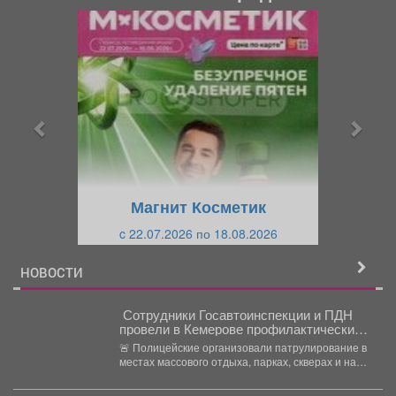
П
С
р
л
е
е
д
д
ы
у
д
ю
у
щ
щ
и
Магнит Косметик
и
й
c 22.07.2026 по 18.08.2026
й
НОВОСТИ
‍ Сотрудники Госавтоинспекции и ПДН
провели в Кемерове профилактический
рейд для юных водителей велосипедов
🚨 Полицейские организовали патрулирование в
и самокатов
местах массового отдыха, парках, скверах и на
дворовых территориях, где...