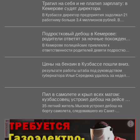
Тратил на себя и не платил зарплату: в
Кемерове судят директора
В Кузбассе директор предприятия задолжал 21
работнику больше 3,4 миллионов рублей. В
Кузбассе прокуратура...
Подростковый дебош в Кемерове:
родители ответят за ночные похождения
детей
В Кемерове полицейские привлекли к
ответственности родителей девяти подростков.
В Кемерове полицейские выявили в...
Цены на бензин в Кузбассе пошли вниз.
результате работы штаба под руководством
губернатора Ильи Середюка удалось за неделю
увеличить на 21% количество...
Пил в самолете и крыл всех матом:
кузбассовец устроил дебош на рейсе из
Петербурга
35-летний житель Мысков устроил дебош на
борту самолета, следовавшего из Санкт-
Петербурга в Новокузнецк. Мужчина пил...
реклама