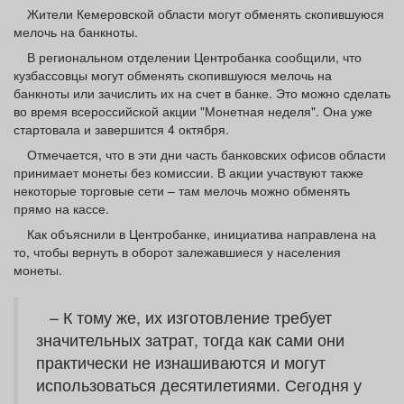
Афиша
Обучение
Проекты
Жители Кемеровской области могут обменять скопившуюся
мелочь на банкноты.
В региональном отделении Центробанка сообщили, что
кузбассовцы могут обменять скопившуюся мелочь на
банкноты или зачислить их на счет в банке. Это можно сделать
во время всероссийской акции "Монетная неделя". Она уже
Товары
Поздравления
Погода
стартовала и завершится 4 октября.
Отмечается, что в эти дни часть банковских офисов области
принимает монеты без комиссии. В акции участвуют также
некоторые торговые сети – там мелочь можно обменять
прямо на кассе.
ТВ программа
Я - пенсионер
Как объяснили в Центробанке, инициатива направлена на
то, чтобы вернуть в оборот залежавшиеся у населения
монеты.
– К тому же, их изготовление требует
значительных затрат, тогда как сами они
практически не изнашиваются и могут
использоваться десятилетиями. Сегодня у