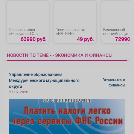
Газонокосилка
Точилка-крышка
Бензиновый
«Husqvarna LC
«HATBER»
снегоуборщик «
247SP»
СМБ-7-72 Э»
63990 руб.
49 руб.
72990 р
НОВОСТИ ПО ТЕМЕ -> ЭКОНОМИКА И ФИНАНСЫ
Управление образованием
Экономика и
Междуреченского муниципального
финансы
округа
27.07.2026