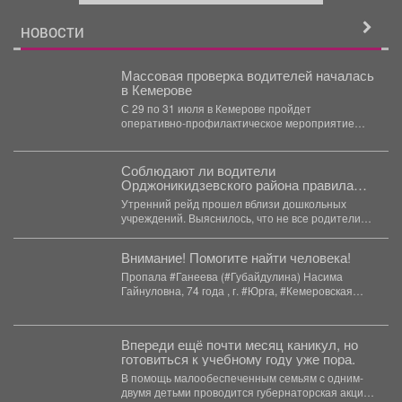
й
НОВОСТИ
Массовая проверка водителей началась
в Кемерове
С 29 по 31 июля в Кемерове пройдет
оперативно-профилактическое мероприятие
"Водитель без права управления". ...
Соблюдают ли водители
Орджоникидзевского района правила
перевозки несовершеннолетних,
Утренний рейд прошел вблизи дошкольных
проверили Госавтоинспекторы.
учреждений. Выяснилось, что не все родители
следуют Правилам дорожного движения....
Внимание! Помогите найти человека!
Пропала #Ганеева (#Губайдулина) Насима
Гайнуловна, 74 года , г. #Юрга, #Кемеровская
обл. С 31...
Впереди ещё почти месяц каникул, но
готовиться к учебному году уже пора.
В помощь малообеспеченным семьям c одним-
двумя детьми проводится губернаторская акция