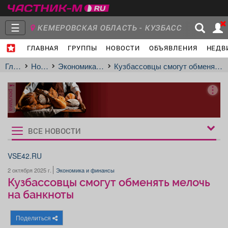
☰
КЕМЕРОВСКАЯ ОБЛАСТЬ - КУЗБАСС
ГЛАВНАЯ
ГРУППЫ
НОВОСТИ
ОБЪЯВЛЕНИЯ
НЕДВ
Главная
Группы
Новости
Главная
Новости
Экономика и финансы
Кузбассовцы смогут обменять мелочь на банкноты
реклама
Объявления
Недвижимость
Услуги
ВСЕ НОВОСТИ
Рукбрики
новостей
VSE42.RU
2 октября 2025 г.
Экономика и финансы
Работа
Транспорт
Компании
Кузбассовцы смогут обменять мелочь
на банкноты
Поделиться