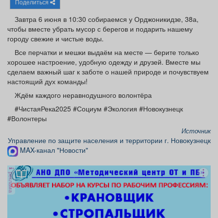
Поделиться
Афиша
Обучение
Проекты
Завтра 6 июня в 10:30 собираемся у Орджоникидзе, 38а,
чтобы вместе убрать мусор с берегов и подарить нашему
городу свежие и чистые воды.
Все перчатки и мешки выдаём на месте — берите только
Товары
Поздравления
Погода
хорошее настроение, удобную одежду и друзей. Вместе мы
сделаем важный шаг к заботе о нашей природе и почувствуем
настоящий дух команды!
Ждём каждого неравнодушного волонтёра
#ЧистаяРека2025 #Социум #Экология #Новокузнецк
ТВ программа
Я - пенсионер
#Волонтеры
Источник
Управление по защите населения и территории г. Новокузнецк
MAX-канал "Новости"
реклама