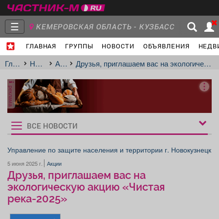
☰
КЕМЕРОВСКАЯ ОБЛАСТЬ - КУЗБАСС
ГЛАВНАЯ
ГРУППЫ
НОВОСТИ
ОБЪЯВЛЕНИЯ
НЕДВ
Главная
Группы
Новости
Главная
Новости
Акции
Друзья, приглашаем вас на экологическую акцию «Чистая река-2025»
реклама
Объявления
Недвижимость
Услуги
ВСЕ НОВОСТИ
Рукбрики
новостей
Управление по защите населения и территории г. Новокузнецк
5 июня 2025 г.
Акции
Работа
Транспорт
Компании
Друзья, приглашаем вас на
экологическую акцию «Чистая
река-2025»