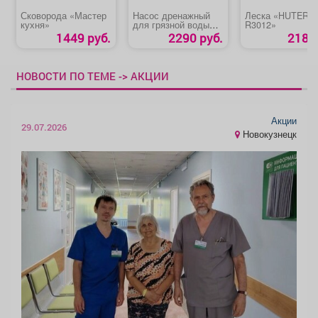
Сковорода «Мастер
Насос дренажный
Леска «HUTER
кухня»
для грязной воды
R3012»
«НД 350 Победа»
1449 руб.
2290 руб.
218 р
НОВОСТИ ПО ТЕМЕ -> АКЦИИ
Акции
29.07.2026
Новокузнецк