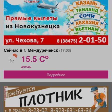
Сейчас в г. Междуреченск
(17:03)
o
15.5 C
дождь
Подробнее
реклама