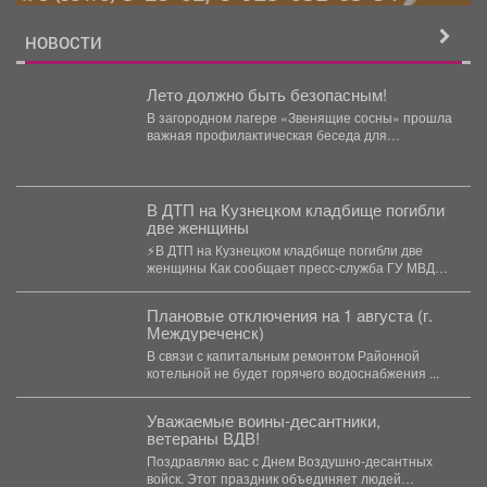
НОВОСТИ
Лето должно быть безопасным!
В загородном лагере «Звенящие сосны» прошла
важная профилактическая беседа для
воспитанников детского дома «Остров
надежды»!...
В ДТП на Кузнецком кладбище погибли
две женщины
⚡В ДТП на Кузнецком кладбище погибли две
женщины Как сообщает пресс-служба ГУ МВД
РФ...
Плановые отключения на 1 августа (г.
Междуреченск)
В связи с капитальным ремонтом Районной
котельной не будет горячего водоснабжения ...
Уважаемые воины-десантники,
ветераны ВДВ!
Поздравляю вас с Днем Воздушно-десантных
войск. Этот праздник объединяет людей