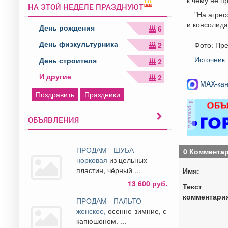
НА ЭТОЙ НЕДЕЛЕ ПРАЗДНУЮТ
"На агре
и консолида
День рождения
6
День физкультурника
2
Фото: Пре
Источник
День строителя
2
И другие
2
MAX-кан
Поздравить
Праздники
реклама
ОБЪЯВЛЕНИЯ
ПРОДАМ - ШУБА
0 Коммента
норковая
из цельных
пластин, чёрный ...
Имя:
13 600 руб.
Текст
комментари
ПРОДАМ - ПАЛЬТО
женское,
осенне-зимние, с
капюшоном. ...