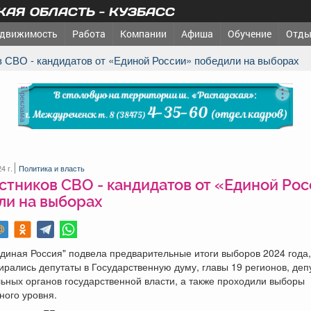
АЯ ОБЛАСТЬ - КУЗБАСС
движимость
Работа
Компании
Афиша
Обучение
Отды
ов СВО - кандидатов от «Единой России» победили на выборах
реклама
4 г.
Политика и власть
стников СВО - кандидатов от «Единой Ро
ли на выборах
диная Россия" подвела предварительные итоги выборов 2024 года,
ирались депутаты в Государственную думу, главы 19 регионов, деп
ьных органов государственной власти, а также проходили выборы
ного уровня.