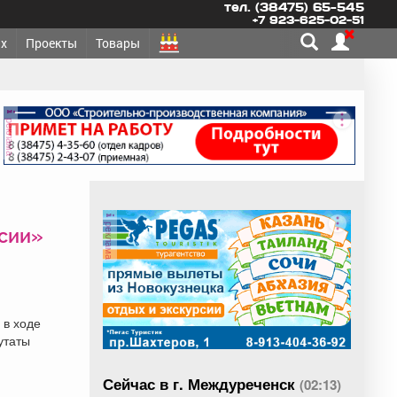
тел. (38475) 65-545
+7 923-625-02-51
х
Проекты
Товары
реклама
реклама
ссии»
 в ходе
утаты
Сейчас в г. Междуреченск
(02:13)