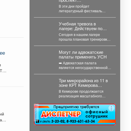
Коммунистический
В эти дни пройдет
превратится в огромную
литературный фестиваль
литературную сцену под
«Читающий Междуреченск»!
открытым небом.
Учебная тревога в
лагере: Действуем по
плану!
Сегодня в нашем лагере
прошла плановая тренировка
по эвакуации. Сигнал
«Внимание всем!» прозвучал
Могут ли адвокатские
ее
неожиданно, но,...
палаты применять УСН
➡️ Адвокатская палата
л
является негосударственной
некоммерческой организацией,
основанной на обязательном
Три микрорайона из 11 в
членстве адвокатов
зоне КРТ Кемерова
(Федеральный закон от...
остаются без
В Кемерове продолжается
застройщиков
реализация масштабного
проекта комплексного
развития территорий. Первый
реклама
дом скоро будет сдан, но...
ий