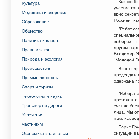
Как сообщ
Культура
участие кан
Медицина и здоровье
врио секрет
Россией" ка
Образование
"Ребят со
Общество
специальном
Политика и власть
выборах – п
другим парт
Право и закон
Владимир Як
Природа и экология
"Молодой Гв
Происшествия
Всего пар
председател
Промышленность
одержана п
Спорт и туризм
"Избирате
Технологии и наука
президента 
Транспорт и дороги
считаю бес
лица. Мы от
Увлечения
нам, как ве
Частник-М
Борис Гры
ситуации в 
Экономика и финансы
к чему не п