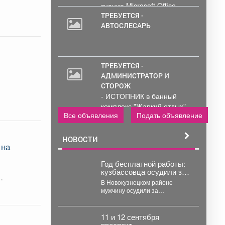
знание Microsoft Office .
Обработка и...
ТРЕБУЕТСЯ -
АВТОСЛЕСАРЬ
ТРЕБУЕТСЯ -
АДМИНИСТРАТОР И
СТОРОЖ
- ИСТОПНИК в банный
комплекс "Жаркий отдых"
Все объявления
Подать объявление
Администрирование и
тех....
НОВОСТИ
 на
Год бесплатной работы:
кузбассовца осудили за
порезанные колеса
В Новокузнецком районе
мужчину осудили за
порезанные шины.
Новокузнецкий районный суд
вынес приговор местному...
11 и 12 сентября
проспект