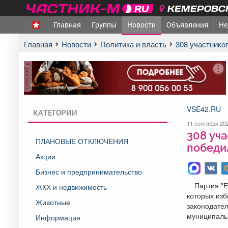
КЕМЕРОВСК
Главная
Группы
Новости
Объявления
Не
Главная
Новости
Политика и власть
308 участник
реклама
VSE42.RU
КАТЕГОРИИ
11 сентября 202
308 уча
ПЛАНОВЫЕ ОТКЛЮЧЕНИЯ
победи
Акции
Бизнес и предпринимательство
Партия "Е
ЖКХ и недвижимость
которых изб
Животные
законодател
муниципаль
Информация