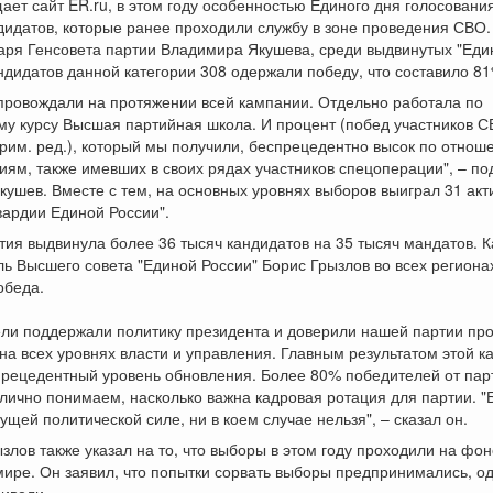
ает сайт ER.ru, в этом году особенностью Единого дня голосовани
дидатов, которые ранее проходили службу в зоне проведения СВО.
аря Генсовета партии Владимира Якушева, среди выдвинутых "Еди
ндидатов данной категории 308 одержали победу, что составило 81
провождали на протяжении всей кампании. Отдельно работала по
у курсу Высшая партийная школа. И процент (побед участников С
рим. ред.), который мы получили, беспрецедентно высок по отнош
иям, также имевших в своих рядах участников спецоперации", – по
ушев. Вместе с тем, на основных уровнях выборов выиграл 31 акт
ардии Единой России".
тия выдвинула более 36 тысяч кандидатов на 35 тысяч мандатов. К
ь Высшего совета "Единой России" Борис Грызлов во всех региона
обеда.
ли поддержали политику президента и доверили нашей партии про
на всех уровнях власти и управления. Главным результатом этой к
прецедентный уровень обновления. Более 80% победителей от пар
лично понимаем, насколько важна кадровая ротация для партии. "
дущей политической силе, ни в коем случае нельзя", – сказал он.
злов также указал на то, что выборы в этом году проходили на фо
мире. Он заявил, что попытки сорвать выборы предпринимались, о
ривели.