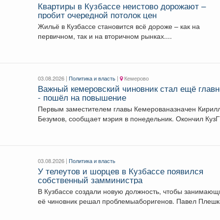
Квартиры в Кузбассе неистово дорожают –
пробит очередной потолок цен
Жильё в Кузбассе становится всё дороже – как на
первичном, так и на вторичном рынках....
03.08.2026 |
Политика и власть
|
Кемерово
Важный кемеровский чиновник стал ещё главн
- пошёл на повышение
Первым заместителем главы Кемерованазначен Кирил
Безумов, сообщает мэрия в понедельник. Окончил КузГТУ.
В прошлом...
03.08.2026 |
Политика и власть
У телеутов и шорцев в Кузбассе появился
собственный замминистра
В Кузбассе создали новую должность, чтобы занимающ
её чиновник решал проблемыаборигенов. Павел Плешкань
назначен...