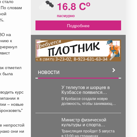
o
я стало
16.8 C
 По словам
ной
пасмурно
%.
Подробнее
ВО на
ению к
реклама
дчеркнул
ивист
ак отметил
НОВОСТИ
х была
У телеутов и шорцев в
водить курс
Кузбассе появился
собственный
ампании я
В Кузбассе создали новую
замминистра
должность, чтобы занимающий
тии – новые
её чиновник решал
Бронзоветь"
проблемыаборигенов. Павел
Плешкань назначен...
Министр физической
культуры и спорта
не непростой
Кузбасса Денис Ведягин
днако они ни
Трансляция пройдет 5 августа
расскажет о развитии
в 13:00 на страницах