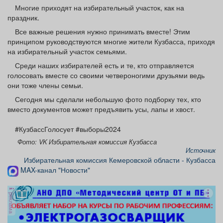
Афиша
Обучение
Проекты
Многие приходят на избирательный участок, как на
праздник.
Все важные решения нужно принимать вместе! Этим
принципом руководствуются многие жители Кузбасса, приходя
на избирательный участок семьями.
Товары
Поздравления
Погода
Среди наших избирателей есть и те, кто отправляется
голосовать вместе со своими четвероногими друзьями ведь
они тоже члены семьи.
Сегодня мы сделали небольшую фото подборку тех, кто
вместо документов может предъявить усы, лапы и хвост.
ТВ программа
Я - пенсионер
#КузбассГолосует #выборы2024
Фото: VK Избирательная комиссия Кузбасса
Источник
Избирательная комиссия Кемеровской области - Кузбасса
MAX-канал "Новости"
реклама