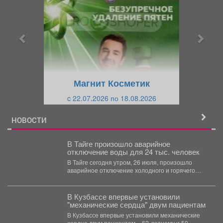
е
е
д
д
ы
у
д
ю
у
щ
щ
и
Магнит Косметик
и
й
c 22.07.2026 по 18.08.2026
й
НОВОСТИ
В Тайге произошло аварийное
отключение воды для 24 тыс. человек
В Тайге сегодня утром, 26 июля, произошло
аварийное отключение холодного и горячего
водоснабжения. В зону...
В Кузбассе впервые установили
"механические сердца" двум пациентам
В Кузбассе впервые установили механические
сердца двум пациентам – 62-летнему и 50-