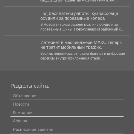
летнему мужчинам, чьи собственные...
Год бесплатной работы: кузбассовца
осудили за порезанные колеса
В Новокузнецком районе мужчину осудили за
порезанные шины. Новокузнецкий районный суд
вынес приговор местному...
Интернет в мессенджере МАКС теперь
не тратит мобильный трафик.
Звонки, переписка, отправка файлов и цифровые
сервисы внутри приложения стали
бесплатными. Такое решение закреплено...
Разделы сайта:
Объявления
Новости
Компании
Афиша
Расписание занятий