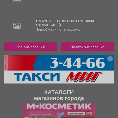
20
000
руб.
ТРЕБУЕТСЯ - ВОДИТЕЛЬ ГРУЗОВЫХ
АВТОМОБИЛЕЙ
Подробности по телефону..
Все объявления
Подать объявление
реклама
КАТАЛОГИ
магазинов города
П
С
р
л