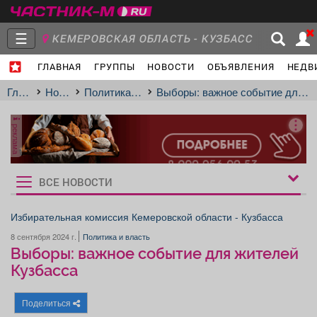
☰
КЕМЕРОВСКАЯ ОБЛАСТЬ - КУЗБАСС
ГЛАВНАЯ
ГРУППЫ
НОВОСТИ
ОБЪЯВЛЕНИЯ
НЕДВ
Главная
Группы
Новости
Главная
Новости
Политика и власть
Выборы: важное событие для жителей Кузбасса
реклама
Объявления
Недвижимость
Услуги
ВСЕ НОВОСТИ
Рукбрики
новостей
Избирательная комиссия Кемеровской области - Кузбасса
8 сентября 2024 г.
Политика и власть
Работа
Транспорт
Компании
Выборы: важное событие для жителей
Кузбасса
Поделиться