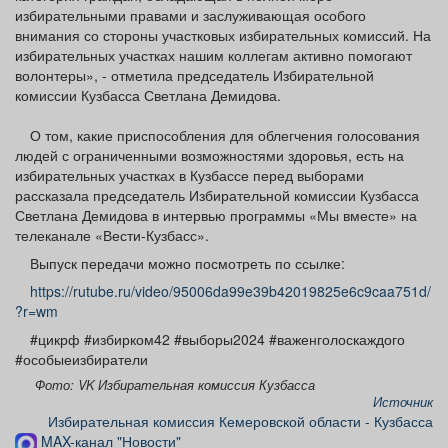
избирательными правами и заслуживающая особого
внимания со стороны участковых избирательных комиссий. На
избирательных участках нашим коллегам активно помогают
волонтеры», - отметила председатель Избирательной
комиссии Кузбасса Светлана Демидова.
О том, какие приспособления для облегчения голосования
людей с ограниченными возможностями здоровья, есть на
избирательных участках в Кузбассе перед выборами
рассказала председатель Избирательной комиссии Кузбасса
Светлана Демидова в интервью программы «Мы вместе» на
телеканале «Вести-Кузбасс».
Выпуск передачи можно посмотреть по ссылке:
https://rutube.ru/video/95006da99e39b42019825e6c9caa751d/
?r=wm
#цикрф #избирком42 #выборы2024 #важенголоскаждого
#особыеизбиратели
Фото: VK Избирательная комиссия Кузбасса
Источник
Избирательная комиссия Кемеровской области - Кузбасса
MAX-канал "Новости"