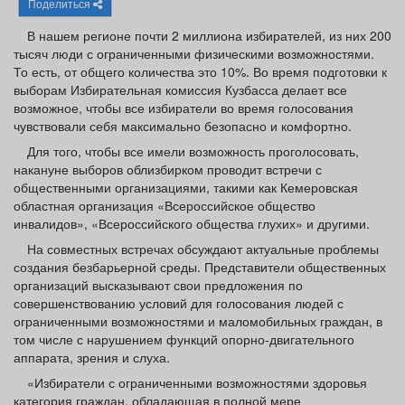
Поделиться
Афиша
Обучение
Проекты
В нашем регионе почти 2 миллиона избирателей, из них 200
тысяч люди с ограниченными физическими возможностями.
То есть, от общего количества это 10%. Во время подготовки к
выборам Избирательная комиссия Кузбасса делает все
возможное, чтобы все избиратели во время голосования
Товары
Поздравления
Погода
чувствовали себя максимально безопасно и комфортно.
Для того, чтобы все имели возможность проголосовать,
накануне выборов облизбирком проводит встречи с
общественными организациями, такими как Кемеровская
областная организация «Всероссийское общество
ТВ программа
Я - пенсионер
инвалидов», «Всероссийского общества глухих» и другими.
На совместных встречах обсуждают актуальные проблемы
создания безбарьерной среды. Представители общественных
организаций высказывают свои предложения по
совершенствованию условий для голосования людей с
ограниченными возможностями и маломобильных граждан, в
том числе с нарушением функций опорно-двигательного
аппарата, зрения и слуха.
«Избиратели с ограниченными возможностями здоровья
категория граждан, обладающая в полной мере