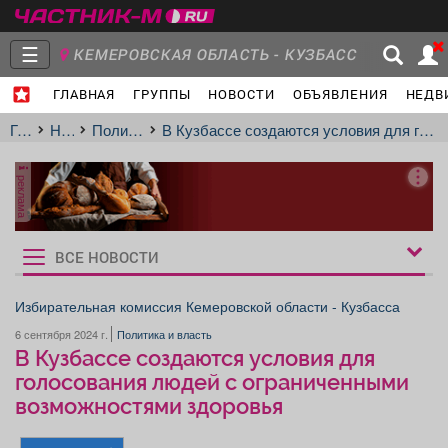
☰
КЕМЕРОВСКАЯ ОБЛАСТЬ - КУЗБАСС
ГЛАВНАЯ
ГРУППЫ
НОВОСТИ
ОБЪЯВЛЕНИЯ
НЕДВ
Главная
Группы
Новости
Главная
Новости
Политика и власть
В Кузбассе создаются условия для голосования людей с ограниченными возможностями здоровья
реклама
Объявления
Недвижимость
Услуги
ВСЕ НОВОСТИ
Рукбрики
новостей
Избирательная комиссия Кемеровской области - Кузбасса
6 сентября 2024 г.
Политика и власть
Работа
Транспорт
Компании
В Кузбассе создаются условия для
голосования людей с ограниченными
возможностями здоровья