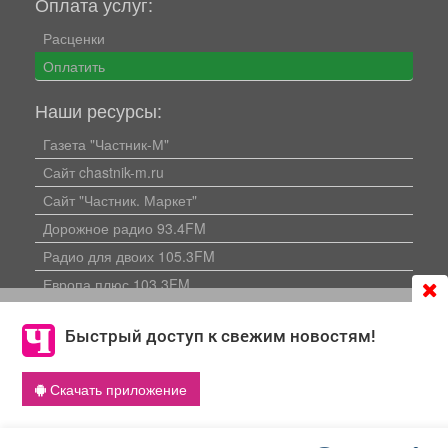
Оплата услуг:
Расценки
Оплатить
Наши ресурсы:
Газета "Частник-М"
Сайт chastnik-m.ru
Сайт "Частник. Маркет"
Дорожное радио 93.4FM
Радио для двоих 105.3FM
Европа плюс 103.3FM
Продолжая использовать сайт
chastnik-m.ru
, Вы даете
согласие на обработку файлов cookie, которые
Быстрый доступ к свежим новостям!
обеспечивают корректную работу сайта и сбора
информации для улучшения качества сервисов.
Скачать приложение
Что такое cookie
Политика конфиденциальности