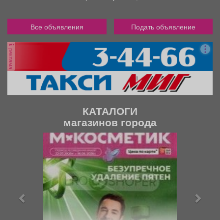
Все объявления
Подать объявление
реклама
КАТАЛОГИ
магазинов города
П
С
р
л
е
е
д
д
ы
у
д
ю