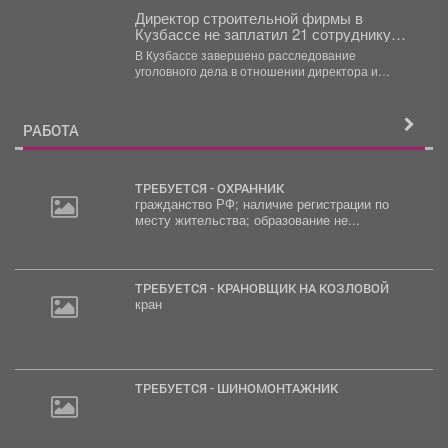
Директор строительной фирмы в
Кузбассе не заплатил 21 сотруднику
деньги
В Кузбассе завершено расследование
уголовного дела в отношении директора и
учредителя ООО «Альпина42» - компании,...
РАБОТА
ТРЕБУЕТСЯ - ОХРАННИК
гражданство РФ; наличие регистрации по
месту жительства; образование не...
2
000
руб.
ТРЕБУЕТСЯ - КРАНОВЩИК НА КОЗЛОВОЙ
кран
ТРЕБУЕТСЯ - ШИНОМОНТАЖНИК