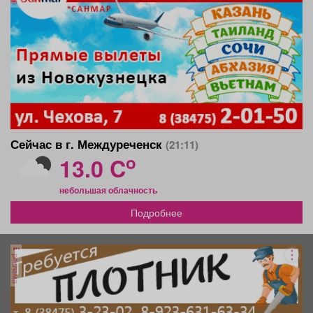
Сейчас в г. Междуреченск
(21:11)
o
13.0 C
небольшая облачность
Подробнее
реклама