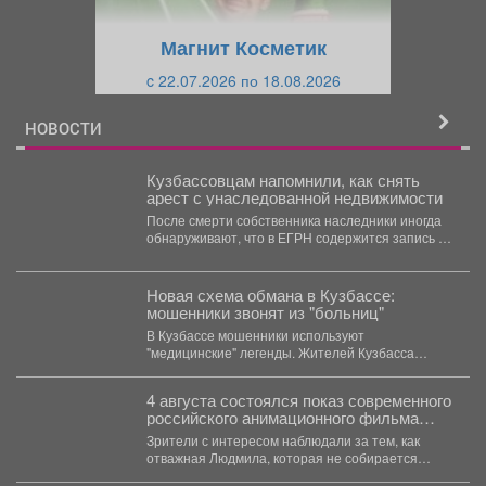
у
щ
щ
и
Магнит Косметик
и
й
c 22.07.2026 по 18.08.2026
й
НОВОСТИ
Кузбассовцам напомнили, как снять
арест с унаследованной недвижимости
После смерти собственника наследники иногда
обнаруживают, что в ЕГРН содержится запись об
аресте или запрете...
Новая схема обмана в Кузбассе:
мошенники звонят из "больниц"
В Кузбассе мошенники используют
"медицинские" легенды. Жителей Кузбасса
предупредили о новой циничной схеме
мошенников....
4 августа состоялся показ современного
российского анимационного фильма
«Руслан и Людмила. Больше, чем
Зрители с интересом наблюдали за тем, как
сказка» (2023).
отважная Людмила, которая не собирается
становиться жертвой, попадает...