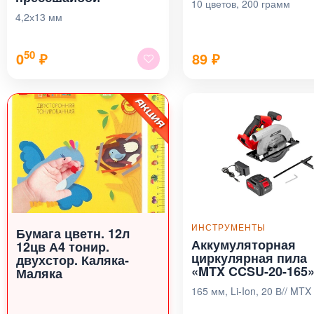
10 цветов, 200 грамм
4,2х13 мм
50
0
₽
89
₽
ИНСТРУМЕНТЫ
Бумага цветн. 12л
Аккумуляторная
12цв А4 тонир.
циркулярная пила
двухстор. Каляка-
«MTX CCSU-20-165
Маляка
165 мм, Li-Ion, 20 В// MTX