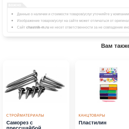
Данные о наличии и стоимости товаров/услуг уточняйте у компани
Изображение товаров/услуг на сайте может отличаться от оригина
Сайт
chastnik-m.ru
не несет ответственности за не совпадение инфо
Вам такж
СТРОЙМАТЕРИАЛЫ
КАНЦТОВАРЫ
Саморез с
Пластилин
прессшайбой