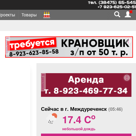
тел. (38475) 65-545
+7 923-625-02-51
Проекты
Товары
реклама
реклама
Сейчас в г. Междуреченск
(05:46)
o
17.4 C
небольшой дождь