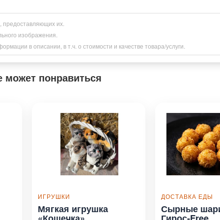
и, предоставляющих их.
льного изображения.
рмации в описании, в т.ч. о стоимости и качестве товара/услуги.
е может понравиться
ИГРУШКИ
ДОСТАВКА ЕДЫ
Мягкая игрушка
Сырные шар
«Кошечка»
Гирос‑Free