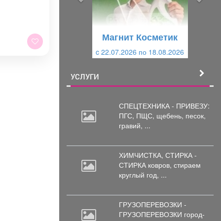
д
ю
у
щ
щ
и
Магнит Косметик
и
й
c 22.07.2026 по 18.08.2026
й
УСЛУГИ
СПЕЦТЕХНИКА - ПРИВЕЗУ:
ПГС,
ПЩС, щебень, песок,
гравий, ...
ХИМЧИСТКА, СТИРКА -
СТИРКА ковров,
стираем
круглый год, ...
ГРУЗОПЕРЕВОЗКИ -
ГРУЗОПЕРЕВОЗКИ город-