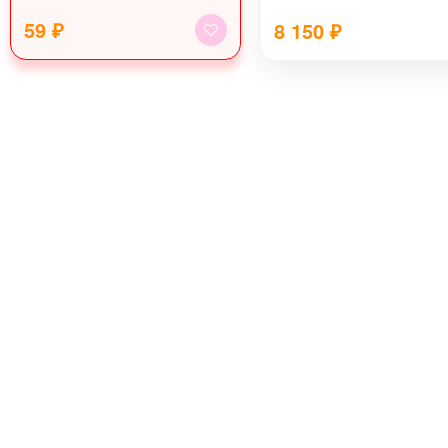
59 ₽
8 150
₽