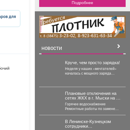
Подробнее
аров для
реклама
НОВОСТИ
Круче, чем просто зарядка!
бочий
Неделя у наших «мечтателей»
началась с мощного заряда
бодрости! 💪 Вместо скучных
уроков - спортивная...
Плановые отключения на
сетях ЖКХ в г. Мыски на 05
августа 2026 г.
Горячее водоснабжение
Ремонтные работы по замене
участка трубопровода ТК 91 в
сторону т.37 ул....
В Ленинске-Кузнецком
сотрудники