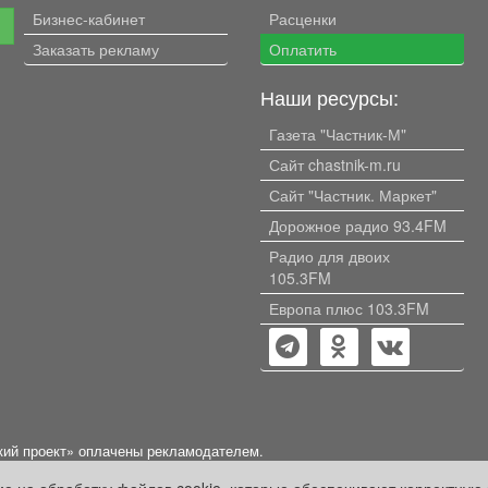
Бизнес-кабинет
Расценки
е
Заказать рекламу
Оплатить
Наши ресурсы:
Газета "Частник-М"
Сайт chastnik-m.ru
Сайт "Частник. Маркет"
Дорожное радио 93.4FM
Радио для двоих
105.3FM
Европа плюс 103.3FM
кий проект» оплачены рекламодателем.
ации, содержащейся в рекламных материалах и объявлениях.