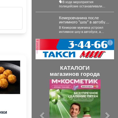
Госавтоинспекции провели
🗣В ходе мероприятия
акцию «Будь трезвым в
полицейские останавливали
пути»
водителей, проводили с ними
беседы и напоминали, что
Кемеровчанина после
правила дорожного...
интимного "шоу" в автобусе
нашли в фонтане
В Кемерове мужчина устроил
интимное шоу в автобусе, а
потом перебрался в фонтан –
полицейские...
реклама
КАТАЛОГИ
магазинов города
П
С
р
л
е
е
д
д
ы
у
ики