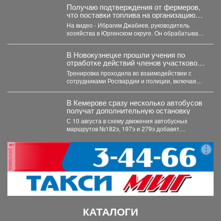
Получаю подтверждения от фермеров,
что поставки топлива на организацию
уборочной кампании уже начались.
На видео - Ибрагим Джабиев, руководитель
хозяйства в Юргинском округе. Он обрабатывает
более пяти тысяч...
В Новокузнецке прошли учения по
отработке действий членов участковой
избирательной комиссии в нештатных
Тренировка проходила во взаимодействии с
ситуациях на предстоящих выборах.
сотрудниками Росгвардии и полиции, включая
специалистов кинологической службы.
В Кемерове сразу несколько автобусов
получат дополнительную остановку
С 10 августа в схему движения автобусных
маршрутов №182э, 197э и 279э добавят
остановку "деревня...
реклама
КАТАЛОГИ