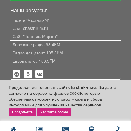
Наши ресурсы:
Газета "Частник-М"
Сайт chastnik-m.ru
Сайт "Частник. Маркет"
Дорожное радио 93.4FM
Радио для двоих 105.3FM
Европа плюс 103.3FM
Продолжая использовать сайт
chastnik-m.ru
, Вы даете
согласие на обработку файлов cookie, которые
обеспечивают корректную работу сайта и сбора
Политика конфиденциальности
информации для улучшения качества сервисов.
Публикации с пометкой «Реклама», «На правах рекламы»,
Что такое cookie
«Партнёрский проект» оплачены рекламодателем.
Редакция сайта не несет ответственности за достоверность
информации, содержащейся в рекламных материалах и
объявлениях.