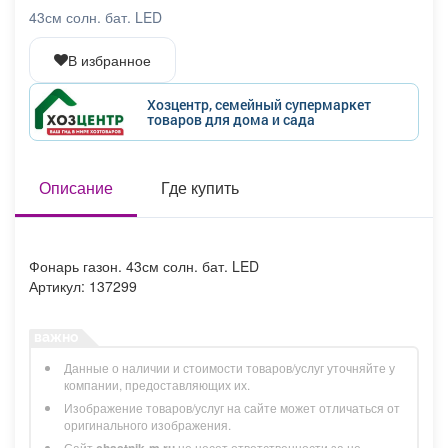
Афиша
Обучение
Проекты
43см солн. бат. LED
В избранное
Хозцентр, семейный супермаркет
товаров для дома и сада
Товары
Поздравления
Погода
Описание
Где купить
ТВ программа
Я - пенсионер
Фонарь газон. 43см солн. бат. LED
Артикул: 137299
Данные о наличии и стоимости товаров/услуг уточняйте у
компании, предоставляющих их.
Изображение товаров/услуг на сайте может отличаться от
оригинального изображения.
Сайт
chastnik-m.ru
не несет ответственности за не