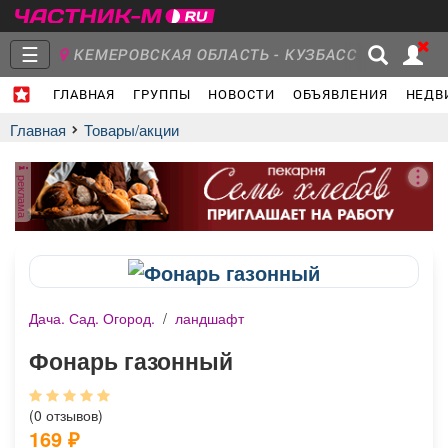
☰
КЕМЕРОВСКАЯ ОБЛАСТЬ - КУЗБАСС
ГЛАВНАЯ
ГРУППЫ
НОВОСТИ
ОБЪЯВЛЕНИЯ
НЕДВ
Главная
Группы
Новости
Главная
Товары/акции
реклама
Объявления
Недвижимость
Услуги
Дача. Сад. Огород.
/
ландшафт
Работа
Транспорт
Компании
Фонарь газонный
(0 отзывов)
169
₽