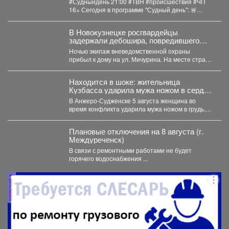
#Судныйдень 21:00 #ТВН #происшествия #ЧП
16+ Сегодня в программе "Судный день": 🚨
Профилактическое...
В Новокузнецке росгвардейцы
задержали дебошира, повредившего
окно и дверь квартиры сожительницы
Ночью экипаж вневедомственной охраны
прибыл к дому на ул. Мичурина. На месте стражи
правопорядка обнаружили...
Находится в шоке: жительница
Кузбасса ударила мужа ножом в сердце
- подробности
В Анжеро-Судженске 5 августа женщина во
время конфликта ударила мужа ножом в грудь.
Мужчина скончался....
Плановые отключения на 8 августа (г.
Междуреченск)
В связи с ремонтными работами не будет
горячего водоснабжения ...
реклама