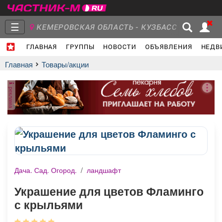
☰
КЕМЕРОВСКАЯ ОБЛАСТЬ - КУЗБАСС
ГЛАВНАЯ
ГРУППЫ
НОВОСТИ
ОБЪЯВЛЕНИЯ
НЕДВ
Главная
Группы
Новости
Главная
Товары/акции
реклама
Объявления
Недвижимость
Услуги
Дача. Сад. Огород.
/
ландшафт
Работа
Транспорт
Компании
Украшение для цветов Фламинго
с крыльями