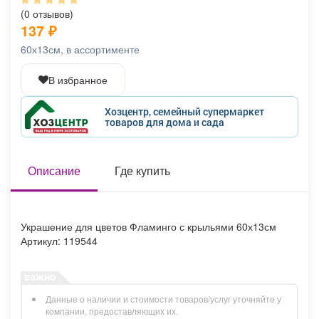
Афиша
Обучение
Проекты
(0 отзывов)
137
₽
60х13см, в ассортименте
В избранное
Товары
Поздравления
Погода
Хозцентр, семейный супермаркет
товаров для дома и сада
ТВ программа
Описание
Я - пенсионер
Где купить
Украшение для цветов Фламинго с крыльями 60х13см
Артикул: 119544
Данные о наличии и стоимости товаров/услуг уточняйте у
компании, предоставляющих их.