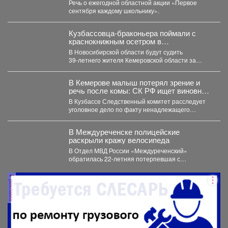
Речь о ежегодной областной акции «Первое
Междуреченска.
сентября каждому школьнику».
Кузбассовца-браконьера поймали с
краснокнижным осетром в
Новосибирске
В Новосибирской области будут судить
39‑летнего жителя Кемеровской области за
незаконную добычу рыбы, занесённой в...
В Кемерове малыш потерял зрение и
речь после комы: СК РФ ищет виновных
в искалеченном детстве
В Кузбассе Следственный комитет расследует
уголовное дело по факту ненадлежащего
оказания медицинской помощи двухлетнему
мальчику....
В Междуреченске полицейские
раскрыли кражу велосипеда
В Отдел МВД России «Междуреченский»
обратилась 22-летняя потерпевшая с
заявлением о том, что неизвестное лицо...
реклама