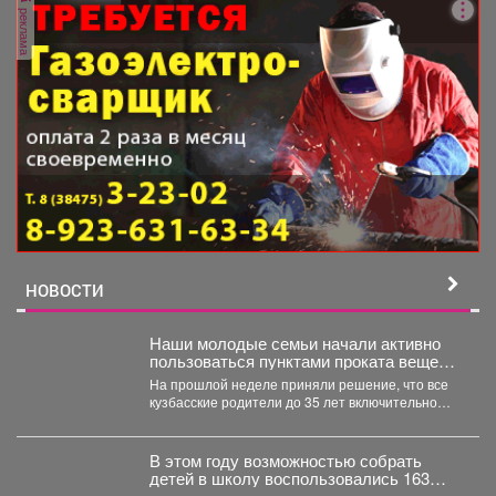
реклама
НОВОСТИ
Наши молодые семьи начали активно
пользоваться пунктами проката вещей
для новорожденных.
На прошлой неделе приняли решение, что все
кузбасские родители до 35 лет включительно
могут стать...
В этом году возможностью собрать
детей в школу воспользовались 163
малообеспеченные семьи