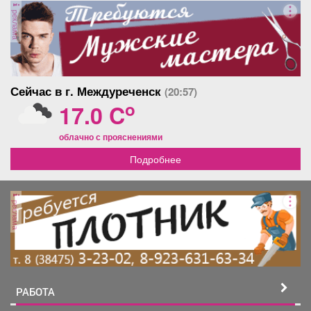
реклама
Сейчас в г. Междуреченск
(20:57)
o
17.0 C
облачно с прояснениями
Подробнее
реклама
РАБОТА