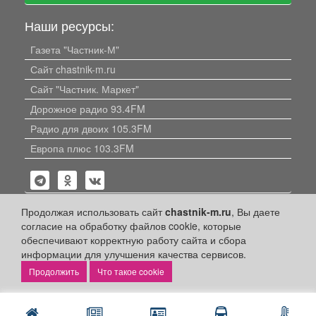
Наши ресурсы:
Газета "Частник-М"
Сайт chastnik-m.ru
Сайт "Частник. Маркет"
Дорожное радио 93.4FM
Радио для двоих 105.3FM
Европа плюс 103.3FM
Продолжая использовать сайт
chastnik-m.ru
, Вы даете
согласие на обработку файлов cookie, которые
обеспечивают корректную работу сайта и сбора
Политика конфиденциальности
информации для улучшения качества сервисов.
Публикации с пометкой «Реклама», «На правах рекламы»,
Что такое cookie
«Партнёрский проект» оплачены рекламодателем.
Редакция сайта не несет ответственности за достоверность
информации, содержащейся в рекламных материалах и
объявлениях.