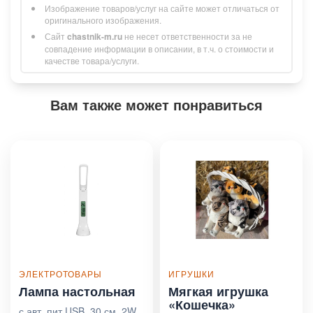
Изображение товаров/услуг на сайте может отличаться от
оригинального изображения.
Сайт
chastnik-m.ru
не несет ответственности за не
совпадение информации в описании, в т.ч. о стоимости и
качестве товара/услуги.
Вам также может понравиться
ЭЛЕКТРОТОВАРЫ
ИГРУШКИ
Лампа настольная
Мягкая игрушка
«Кошечка»
с авт. пит.USB, 30 см, 2W,