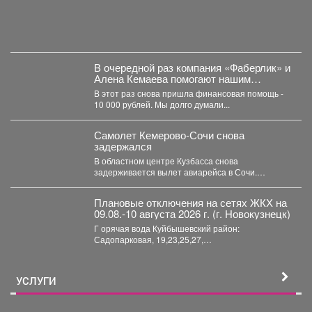
В очередной раз компания «Фаберлик» и
Алена Кемаева помогают нашим
хвостикам!
В этот раз снова пришла финансовая помощь -
10 000 рублей. Мы долго думали...
Самолет Кемерово-Сочи снова
задержался
В областном центре Кузбасса снова
задерживается вылет авиарейса в Сочи.
Сегодня, 7 августа, задерживается...
Плановые отключения на сетях ЖКХ на
09.08.-10 августа 2026 г. (г. Новокузнецк)
Г орячая вода Куйбышевский район:
Садопарковая, 19,23,25,27,
29,31,33,35,28/1,28/2,28,30,...
УСЛУГИ