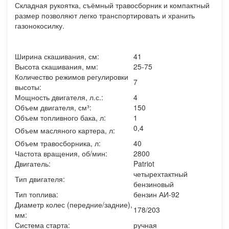
Складная рукоятка, съёмный травосборник и компактный
размер позволяют легко транспортировать и хранить
газонокосилку.
Ширина скашивания, см:
41
Высота скашивания, мм:
25-75
Количество режимов регулировки
7
высоты:
Мощность двигателя, л.с.:
4
Объем двигателя, см³:
150
Объем топливного бака, л:
1
0,4
Объем масляного картера, л:
Объем травосборника, л:
40
Частота вращения, об/мин:
2800
Двигатель:
Patriot
четырехтактный
Тип двигателя:
бензиновый
Тип топлива:
бензин АИ-92
Диаметр колес (передние/задние),
178/203
мм:
Система старта:
ручная