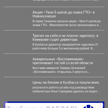
Новокузнецка Евгения Бедарева. В настоящее...
Акция «Твои 5 шагов до знака ГТО» в
Новокузнецке
В парке Гагарина прошла акция «Твои 5 шагов до
знака ГТО». Мероприятие было организовано в...
Тратил на себя и не платил зарплату: в
Кемерове судят директора
В Кузбассе директор предприятия задолжал 21
работнику больше 3,4 миллионов рублей. В
Кузбассе прокуратура...
Акварельные «Воспоминания»
притягивают гостей со всей области
Выставка акварели Тамары Шлыковой
«Воспоминания» открылась 3 августа в
Центральной библиотеке Мысков и сразу стала...
Цены на бензин в Кузбассе пошли вниз.
результате работы штаба под руководством
губернатора Ильи Середюка удалось за неделю
увеличить на 21% количество...