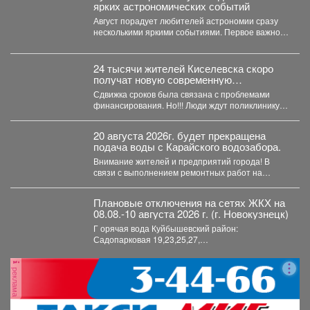
ярких астрономических событий
Август порадует любителей астрономии сразу
несколькими яркими событиями. Первое важное
явление месяца - частное лунное...
24 тысячи жителей Киселевска скоро
получат новую современную
поликлинику.
Сдвижка сроков была связана с проблемами
финансирования. Но!!! Люди ждут поликлинику,
она важна для...
20 августа 2026г. будет прекращена
подача воды с Карайского водозабора.
Внимание жителей и предприятий города! В
связи с выполнением ремонтных работ на
Карайском водозаборе...
Плановые отключения на сетях ЖКХ на
08.08.-10 августа 2026 г. (г. Новокузнецк)
Г орячая вода Куйбышевский район:
Садопарковая 19,23,25,27,
29,31,33,35,28/1,28/2,28,30,...
реклама