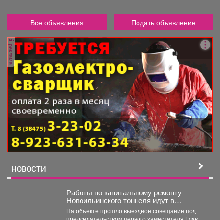
Все объявления
Подать объявление
реклама
НОВОСТИ
Работы по капитальному ремонту
Новоильинского тоннеля идут в
соответствии с графиком
На объекте прошло выездное совещание под
председательством первого заместителя Главы