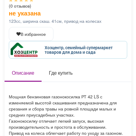
Афиша
Обучение
Проекты
(0 отзывов)
не указана
123сс, ширина скаш. 41см, привод на колесах
В избранное
Товары
Поздравления
Погода
Хозцентр, семейный супермаркет
товаров для дома и сада
ТВ программа
Описание
Я - пенсионер
Где купить
Мощная бензиновая газонокосилка РТ 42 LS с
изменяемой высотой скашивания предназначена для
срезания и сбора травы на ровной площади малых и
средних приусадебных участках.
Газонокосилку отличает легкий запуск, высокая
производительность и простота в обслуживании.
Привод на колеса облегчает работу по уходу за газоном.