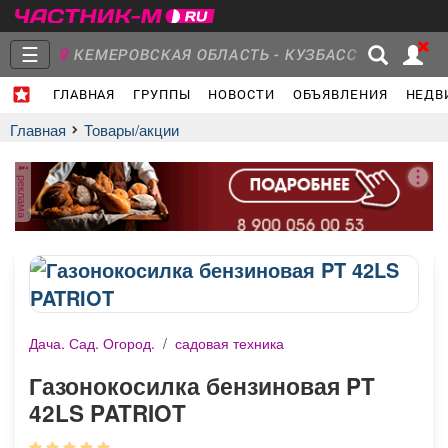
☰
КЕМЕРОВСКАЯ ОБЛАСТЬ - КУЗБАСС
ГЛАВНАЯ
ГРУППЫ
НОВОСТИ
ОБЪЯВЛЕНИЯ
НЕДВ
Главная
Группы
Новости
Главная
Товары/акции
реклама
Объявления
Недвижимость
Услуги
Дача. Сад. Огород.
/
садовая техника
Работа
Транспорт
Компании
Газонокосилка бензиновая PT
42LS PATRIOT