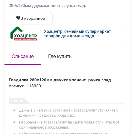
Афиша
Обучение
Проекты
280х120мм двухкомпонент. ручка глад.
В избранное
Хозцентр, семейный супермаркет
товаров для дома и сада
Товары
Поздравления
Погода
Описание
Где купить
ТВ программа
Я - пенсионер
Гладилка 280х120мм двухкомпонент. ручка глад.
Артикул: 113929
Данные о наличии и стоимости товаров/услуг уточняйте у
компании, предоставляющих их.
Изображение товаров/услуг на сайте может отличаться от
оригинального изображения.
Сайт
chastnik-m.ru
не несет ответственности за не