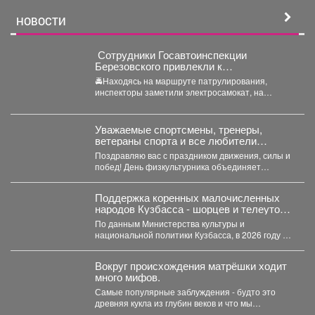
НОВОСТИ
‍ Сотрудники Госавтоинспекции
Березовского привлекли к
ответственности водителя
🚔Находясь на маршруте патрулирования,
электросамоката, который перевозил
инспекторы заметили электросамокат, на
ребенка
котором находилась мать с ребенком без
мотошлемов....
Уважаемые спортсмены, тренеры,
ветераны спорта и все любители
активного образа жизни!
Поздравляю вас с праздником движения, силы и
побед! День физкультурника объединяет
миллионы людей, для...
Поддержка коренных малочисленных
народов Кузбасса - шорцев и телеутов -
год от года получает всё меньше
По данным Министерства культуры и
бюджетных средств.
национальной политики Кузбасса, в 2026 году на
эти цели выделили...
Вокруг происхождения матрёшки ходит
много мифов.
Самые популярные заблуждения - будто это
древняя кукла из глубин веков и что мы
полностью...