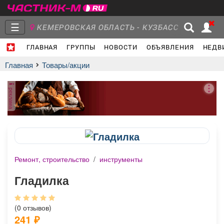
☰
КЕМЕРОВСКАЯ ОБЛАСТЬ - КУЗБАСС
ГЛАВНАЯ
ГРУППЫ
НОВОСТИ
ОБЪЯВЛЕНИЯ
НЕДВ
Главная
Группы
Новости
Главная
Товары/акции
реклама
Объявления
Недвижимость
Услуги
Ремонт, строительство
/
инструменты
Работа
Транспорт
Компании
Гладилка
(0 отзывов)
241
₽