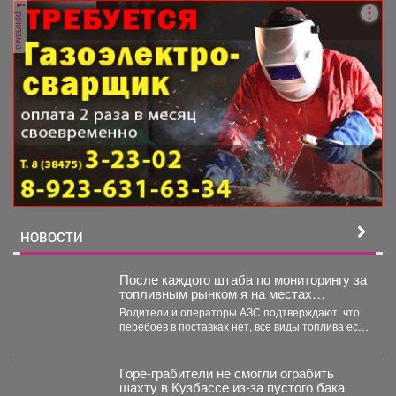
реклама
НОВОСТИ
После каждого штаба по мониторингу за
топливным рынком я на местах
проверяю, соответствует ли озвученная
Водители и операторы АЗС подтверждают, что
информация действительности.
перебоев в поставках нет, все виды топлива есть
в...
Горе-грабители не смогли ограбить
шахту в Кузбассе из-за пустого бака