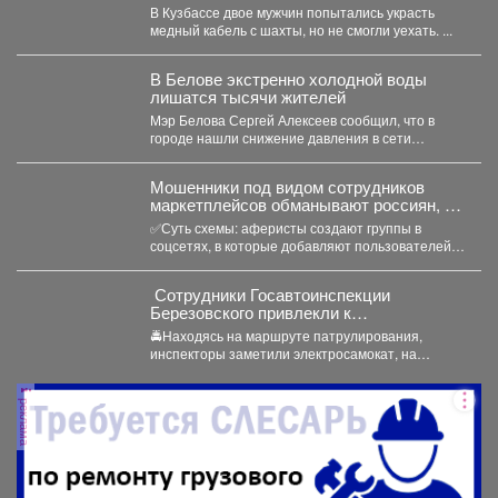
В Кузбассе двое мужчин попытались украсть
медный кабель с шахты, но не смогли уехать. ...
В Белове экстренно холодной воды
лишатся тысячи жителей
Мэр Белова Сергей Алексеев сообщил, что в
городе нашли снижение давления в сети
магистрального водопровода...
Мошенники под видом сотрудников
маркетплейсов обманывают россиян, у
которых скоро день рождения.
✅Суть схемы: аферисты создают группы в
соцсетях, в которые добавляют пользователей в
преддверии их дня...
‍ Сотрудники Госавтоинспекции
Березовского привлекли к
ответственности водителя
🚔Находясь на маршруте патрулирования,
электросамоката, который перевозил
инспекторы заметили электросамокат, на
ребенка
котором находилась мать с ребенком без
мотошлемов....
реклама