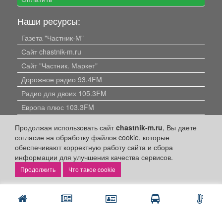
Наши ресурсы:
Газета "Частник-М"
Сайт chastnik-m.ru
Сайт "Частник. Маркет"
Дорожное радио 93.4FM
Радио для двоих 105.3FM
Европа плюс 103.3FM
Продолжая использовать сайт
chastnik-m.ru
, Вы даете
согласие на обработку файлов cookie, которые
обеспечивают корректную работу сайта и сбора
информации для улучшения качества сервисов.
Что такое cookie
Политика конфиденциальности
Публикации с пометкой «Реклама», «На правах рекламы»,
«Партнёрский проект» оплачены рекламодателем.
Редакция сайта не несет ответственности за достоверность
информации, содержащейся в рекламных материалах и