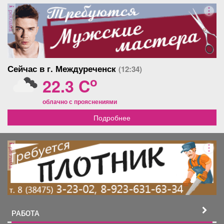
реклама
Сейчас в г. Междуреченск
(12:34)
o
22.3 C
облачно с прояснениями
Подробнее
реклама
РАБОТА