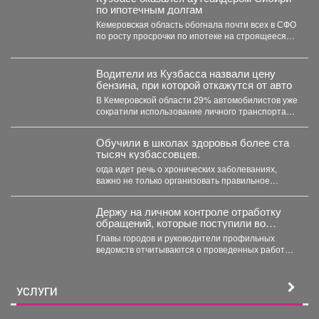
по ипотечным долгам
Кемеровская область обогнала почти всех в СФО
по росту просрочки по ипотеке на строящееся
жильё....
Водители из Кузбасса назвали цену
бензина, при которой откажутся от авто
В Кемеровской области 29% автомобилистов уже
сократили использование личного транспорта
из‑за стоимости топлива. При этом...
Обучили в школах здоровья более ста
тысяч кузбассовцев.
огда идет речь о хронических заболеваниях,
важно не только организовать правильное
лечение, но и научить...
Держу на личном контроле отработку
обращений, которые поступили во
время прямого эфира 28 июля.
Главы городов и руководители профильных
ведомств отчитываются о проведенных работах,
обязательно подтверждают их фото и...
УСЛУГИ