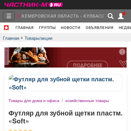
☰
КЕМЕРОВСКАЯ ОБЛАСТЬ - КУЗБАСС
ГЛАВНАЯ
ГРУППЫ
НОВОСТИ
ОБЪЯВЛЕНИЯ
НЕДВ
Главная
Группы
Новости
Главная
Товары/акции
реклама
Объявления
Недвижимость
Услуги
Товары для дома и офиса
/
хозяйственные товары
Работа
Транспорт
Компании
Футляр для зубной щетки пластм.
«Soft»