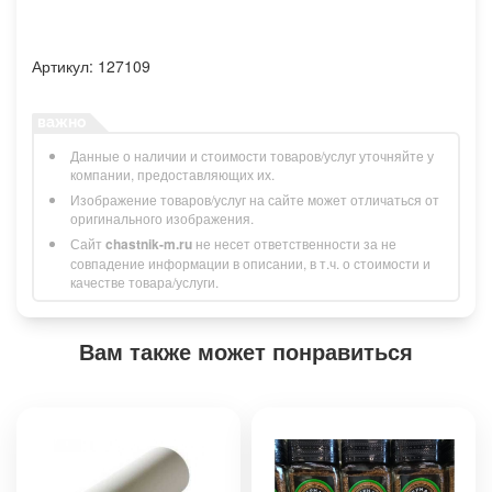
Артикул: 127109
Данные о наличии и стоимости товаров/услуг уточняйте у
компании, предоставляющих их.
Изображение товаров/услуг на сайте может отличаться от
оригинального изображения.
Сайт
chastnik-m.ru
не несет ответственности за не
совпадение информации в описании, в т.ч. о стоимости и
качестве товара/услуги.
Вам также может понравиться