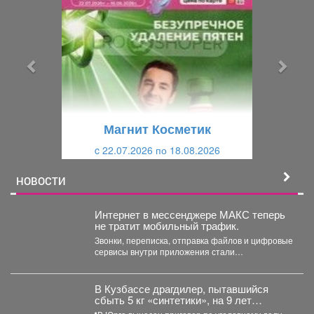
р
л
е
е
д
д
ы
у
д
ю
у
щ
щ
и
Магнит Косметик
и
й
c 22.07.2026 по 18.08.2026
й
НОВОСТИ
Интернет в мессенджере МАКС теперь
не тратит мобильный трафик.
Звонки, переписка, отправка файлов и цифровые
сервисы внутри приложения стали
бесплатными. Такое решение закреплено...
В Кузбассе драгдилер, пытавшийся
сбыть 5 кг «синтетики», на 9 лет
отправится в колонию строгого режима