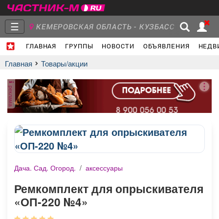
☰
КЕМЕРОВСКАЯ ОБЛАСТЬ - КУЗБАСС
ГЛАВНАЯ
ГРУППЫ
НОВОСТИ
ОБЪЯВЛЕНИЯ
НЕДВ
Главная
Группы
Новости
Главная
Товары/акции
реклама
Объявления
Недвижимость
Услуги
Дача. Сад. Огород.
/
аксессуары
Работа
Транспорт
Компании
Ремкомплект для опрыскивателя
«ОП-220 №4»