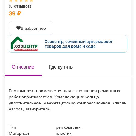
Афиша
Обучение
Проекты
(0 отзывов)
39 ₽
В избранное
Товары
Поздравления
Погода
Хозцентр, семейный супермаркет
товаров для дома и сада
Описание
Где купить
ТВ программа
Я - пенсионер
Ремкомплект применяется для выполнения ремонтных
работ опрыскивателя. Комплектация: кольцо
уплотнительное, манжета,кольцо компрессионное, клапан
насоса, завихритель.
Тип
ремкомплект
Материал
пластик