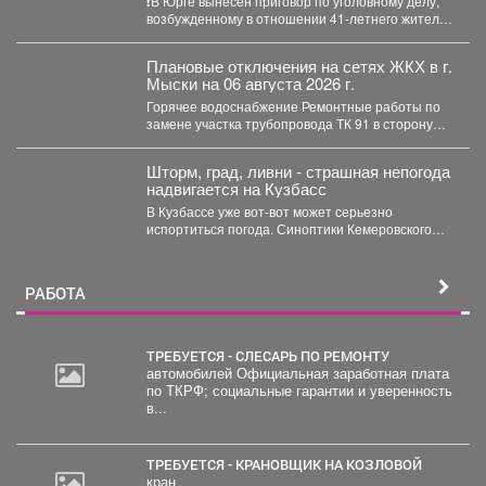
❗В Юрге вынесен приговор по уголовному делу,
возбужденному в отношении 41-летнего жителя
Кемерова. Он обвинялся...
Плановые отключения на сетях ЖКХ в г.
Мыски на 06 августа 2026 г.
Горячее водоснабжение Ремонтные работы по
замене участка трубопровода ТК 91 в сторону
т.37 ул....
Шторм, град, ливни - страшная непогода
надвигается на Кузбасс
В Кузбассе уже вот-вот может серьезно
испортиться погода. Синоптики Кемеровского
гидрометцентра опубликовали прогноз погоды...
РАБОТА
ТРЕБУЕТСЯ - СЛЕСАРЬ ПО РЕМОНТУ
автомобилей Официальная заработная плата
по ТКРФ; социальные гарантии и уверенность
в...
ТРЕБУЕТСЯ - КРАНОВЩИК НА КОЗЛОВОЙ
кран