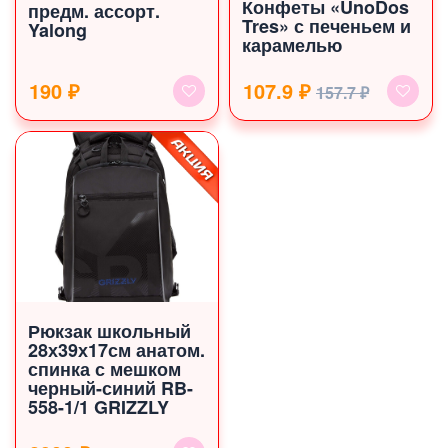
Конфеты «UnoDos
предм. ассорт.
Tres» с печеньем и
Yalong
карамелью
190 ₽
107.9 ₽
157.7 ₽
Рюкзак школьный
28х39х17см анатом.
спинка с мешком
черный-синий RB-
558-1/1 GRIZZLY