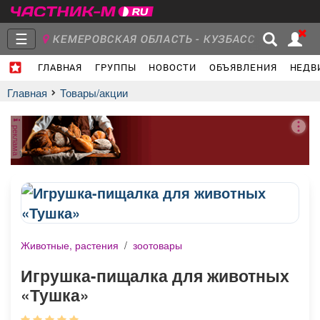
☰
КЕМЕРОВСКАЯ ОБЛАСТЬ - КУЗБАСС
ГЛАВНАЯ
ГРУППЫ
НОВОСТИ
ОБЪЯВЛЕНИЯ
НЕДВ
Главная
Группы
Новости
Главная
Товары/акции
реклама
Объявления
Недвижимость
Услуги
Животные, растения
/
зоотовары
Работа
Транспорт
Компании
Игрушка-пищалка для животных
«Тушка»