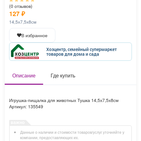
Афиша
Обучение
Проекты
(0 отзывов)
127
₽
14,5х7,5х8см
В избранное
Товары
Поздравления
Погода
Хозцентр, семейный супермаркет
товаров для дома и сада
ТВ программа
Описание
Я - пенсионер
Где купить
Игрушка-пищалка для животных Тушка 14,5х7,5х8см
Артикул: 135549
Данные о наличии и стоимости товаров/услуг уточняйте у
компании, предоставляющих их.