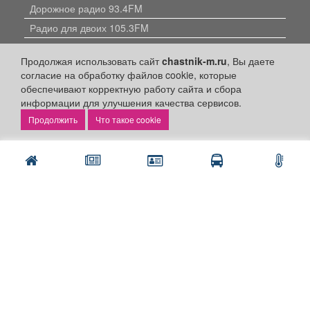
Дорожное радио 93.4FM
Радио для двоих 105.3FM
Европа плюс 103.3FM
Продолжая использовать сайт
chastnik-m.ru
, Вы даете
согласие на обработку файлов cookie, которые
обеспечивают корректную работу сайта и сбора
информации для улучшения качества сервисов.
Что такое cookie
Политика конфиденциальности
Публикации с пометкой «Реклама», «На правах рекламы»,
«Партнёрский проект» оплачены рекламодателем.
Редакция сайта не несет ответственности за достоверность
информации, содержащейся в рекламных материалах и
объявлениях.
+16
© 2006-2026
ООО "Частник-М"