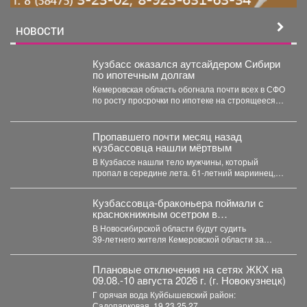
НОВОСТИ
Кузбасс оказался аутсайдером Сибири
по ипотечным долгам
Кемеровская область обогнала почти всех в СФО
по росту просрочки по ипотеке на строящееся
жильё....
Пропавшего почти месяц назад
кузбассовца нашли мёртвым
В Кузбассе нашли тело мужчины, который
пропал в середине лета. 61-летний мариинец,
ориентировку на...
Кузбассовца-браконьера поймали с
краснокнижным осетром в
Новосибирске
В Новосибирской области будут судить
39‑летнего жителя Кемеровской области за
незаконную добычу рыбы, занесённой в...
Плановые отключения на сетях ЖКХ на
09.08.-10 августа 2026 г. (г. Новокузнецк)
Г орячая вода Куйбышевский район:
Садопарковая, 19,23,25,27,