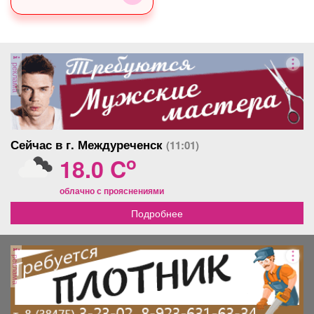
реклама
Сейчас в г. Междуреченск
(11:01)
o
18.0 C
облачно с прояснениями
Подробнее
реклама