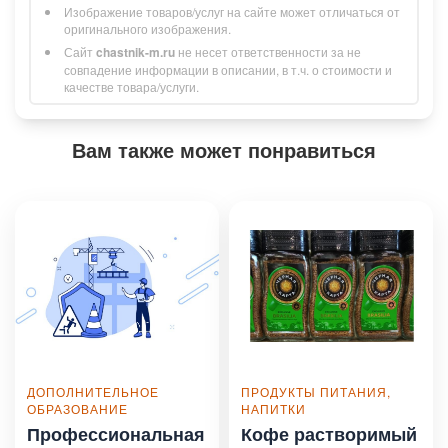
Изображение товаров/услуг на сайте может отличаться от
оригинального изображения.
Сайт
chastnik-m.ru
не несет ответственности за не
совпадение информации в описании, в т.ч. о стоимости и
качестве товара/услуги.
Вам также может понравиться
ДОПОЛНИТЕЛЬНОЕ
ПРОДУКТЫ ПИТАНИЯ,
ОБРАЗОВАНИЕ
НАПИТКИ
Профессиональная
Кофе растворимый