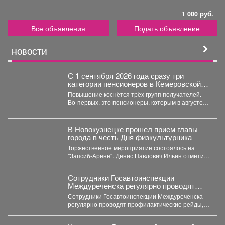
1 000 руб.
Все объявления
Подать объявление
НОВОСТИ
С 1 сентября 2026 года сразу три
категории пенсионеров в Кемеровской
области, как и по всей России, получат
Повышение коснётся трёх групп получателей.
прибавку к страховой пенсии.
Во-первых, это пенсионеры, которым в августе
исполнилось 80 лет. Для...
В Новокузнецке прошел прием главы
города в честь Дня физкультурника
Торжественное мероприятие состоялось на
"Запсиб-Арене". Денис Павлович Ильин отметил
наградами и почетными грамотами сильнейших
спортсменов...
Сотрудники Госавтоинспекции
Междуреченска регулярно проводят
профилактические рейды,
Сотрудники Госавтоинспекции Междуреченска
направленные на пресечение
регулярно проводят профилактические рейды,
нарушений правил дорожного движения
направленные на пресечение нарушений
водителями средств индивидуальной
правил дорожного движения водителями...