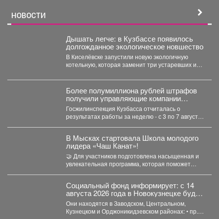
НОВОСТИ
Дышать легче: в Кузбассе появилось
долгожданное экологическое новшество
В Киселёвске запустили новую экологичную
котельную, которая заменит три устаревших и
даст тепло 1,5 тысячам...
Более полумиллиона рублей штрафов
получили управляющие компании
Кузбасса
Госжилинспекция Кузбасса отчиталась о
результатах работы за неделю - с 3 по 7 августа.
В...
В Мысках стартовала Школа молодого
лидера «Чаш Канат»!
🤝 Для участников подготовлена насыщенная и
увлекательная программа, которая поможет
прокачать лидерские качества, научиться
работать...
Социальный фонд информирует: с 14
августа 2026 года в Новокузнецке будут
работать пять клиентских служб, куда
Они находятся в Заводском, Центральном,
можно обратиться за услугами или
Кузнецком и Орджоникидзевском районах: • пр.
консультацией.
Советской Армии, 13;...