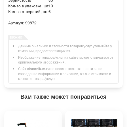
Зернистость
80
Кол-во в упаковке, шт
10
Кол-во отверстий, шт
6
Артикул: 99872
Данные о наличии и стоимости товаров/услуг уточняйте у
компании, предоставляющих их.
Изображение товаров/услуг на сайте может отличаться от
оригинального изображения.
Сайт
chastnik-m.ru
не несет ответственности за не
совпадение информации в описании, в т.ч. о стоимости и
качестве товара/услуги.
Вам также может понравиться