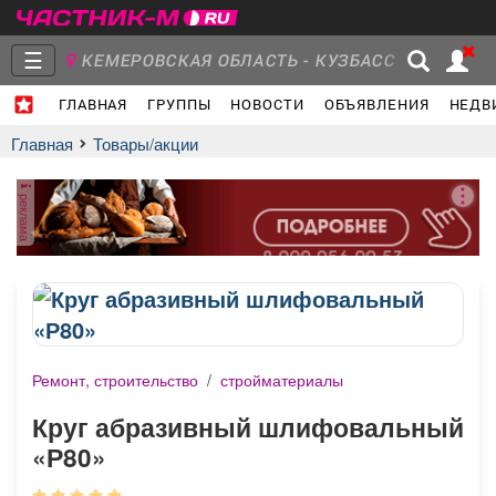
☰
КЕМЕРОВСКАЯ ОБЛАСТЬ - КУЗБАСС
ГЛАВНАЯ
ГРУППЫ
НОВОСТИ
ОБЪЯВЛЕНИЯ
НЕДВ
Главная
Группы
Новости
Главная
Товары/акции
реклама
Объявления
Недвижимость
Услуги
Ремонт, строительство
/
стройматериалы
Работа
Транспорт
Компании
Круг абразивный шлифовальный
«Р80»