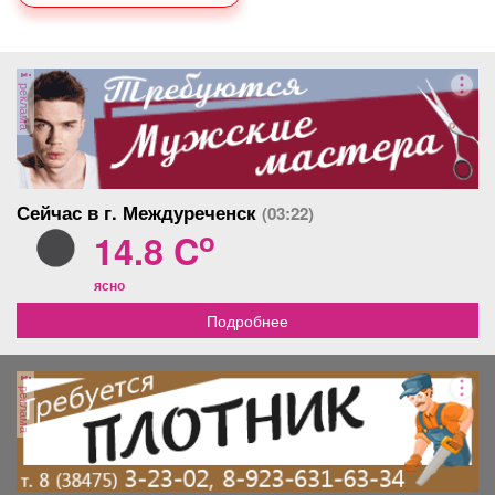
реклама
Сейчас в г. Междуреченск
(03:22)
o
14.8 C
ясно
Подробнее
реклама