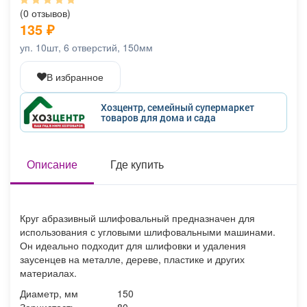
Афиша
Обучение
Проекты
(0 отзывов)
135
₽
уп. 10шт, 6 отверстий, 150мм
В избранное
Товары
Поздравления
Погода
Хозцентр, семейный супермаркет
товаров для дома и сада
ТВ программа
Описание
Я - пенсионер
Где купить
Круг абразивный шлифовальный предназначен для
использования с угловыми шлифовальными машинами.
Он идеально подходит для шлифовки и удаления
заусенцев на металле, дереве, пластике и других
материалах.
Диаметр, мм
150