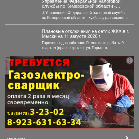
мобильности (СИМ)
Управление Федеральной налоговой
службы по Кемеровской области -
Кузбассу разъясняет порядок
⚠Управление Федеральной налоговой службы
налогообложения доходов по вкладам в
по Кемеровской области - Кузбассу разъясняет
банках.
порядок налогообложения доходов по вкладам...
Плановые отключения на сетях ЖКХ в г.
Мыски на 11 августа 2026 г.
Горячее водоснабжение Ремонтные работы 9
квартал (правое крыло)- ул. Горького
30,31,32,36,38,40, Первомайская 26,28,30,
Кусургашева...
реклама