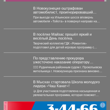
В Новокузнецке оштрафован
автомобилист, проигнорировавший
запрещающий сигнал светофора
При выезде на Ильинское шоссе вповернь
автомобиля «Тойота» в повернул направо на
красный свет. Сотрудники...
В посёлке Майзас прошёл яркий и
весёлый День посёлка.
Творческий коллектив ГДК «Романтик»
подготовил для детей игровую программу с
танцами, загадками и шарболом, а...
По представлению прокурора
ужесточено наказание оператору
Интернет-магазина по продаже
🧑🏻‍⚖️ Рудничным районным судом г. Прокопьевска
наркотических средств
жительница г. Новокузнецка признана виновной
по п. «а» ч....
В Мысках стартовала Школа молодого
лидера «Чаш Канат»!
🤝 Для участников подготовлена насыщенная и
увлекательная программа, которая поможет
прокачать лидерские качества, научиться
работать...
реклама