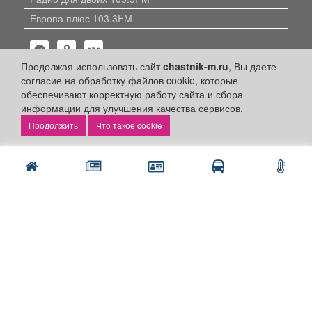
Европа плюс 103.3FM
Продолжая использовать сайт
chastnik-m.ru
, Вы даете
согласие на обработку файлов cookie, которые
обеспечивают корректную работу сайта и сбора
информации для улучшения качества сервисов.
Политика конфиденциальности
Что такое cookie
Публикации с пометкой «Реклама», «На правах рекламы»,
«Партнёрский проект» оплачены рекламодателем.
Редакция сайта не несет ответственности за достоверность
информации, содержащейся в рекламных материалах и
объявлениях.
+16
© 2006-2026
ООО "Частник-М"