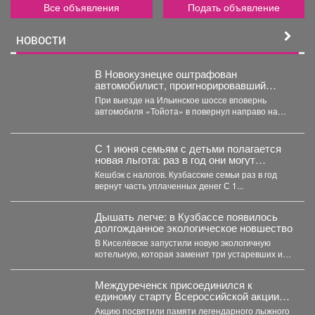
Все объявления
Подать объявление
НОВОСТИ
В Новокузнецке оштрафован
автомобилист, проигнорировавший
запрещающий сигнал светофора
При выезде на Ильинское шоссе вповернь
автомобиля «Тойота» в повернул направо на
красный свет. Сотрудники...
С 1 июня семьям с детьми полагается
новая льгота: раз в год они могут
вернуть часть уплаченного налога.
Кешбэк с налогов. Кузбасские семьи раз в год
вернут часть уплаченных денег С 1...
Дышать легче: в Кузбассе появилось
долгожданное экологическое новшество
В Киселёвске запустили новую экологичную
котельную, которая заменит три устаревших и
даст тепло 1,5 тысячам...
Междуреченск присоединился к
единому старту Всероссийской акции
«Шахтерское братство. Сильные
Акцию посвятили памяти легендарного лыжного