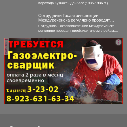
духом», которая прошла в 13 угольных
перехода Кузбасс - Донбасс (1935-1936 гг.).
регионах страны.
Инициаторами выступили Министерство...
Сотрудники Госавтоинспекции
Междуреченска регулярно проводят
профилактические рейды,
Сотрудники Госавтоинспекции Междуреченска
направленные на пресечение
регулярно проводят профилактические рейды,
нарушений правил дорожного движения
направленные на пресечение нарушений
водителями средств индивидуальной
правил дорожного движения водителями...
мобильности (СИМ)
реклама