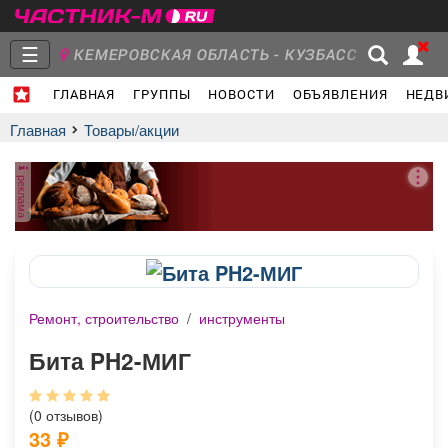
☰
КЕМЕРОВСКАЯ ОБЛАСТЬ - КУЗБАСС
ГЛАВНАЯ
ГРУППЫ
НОВОСТИ
ОБЪЯВЛЕНИЯ
НЕДВ
Главная
Группы
Новости
Главная
Товары/акции
реклама
Объявления
Недвижимость
Услуги
Ремонт, строительство
/
инструменты
Работа
Транспорт
Компании
Бита PH2-МИГ
(0 отзывов)
33
₽