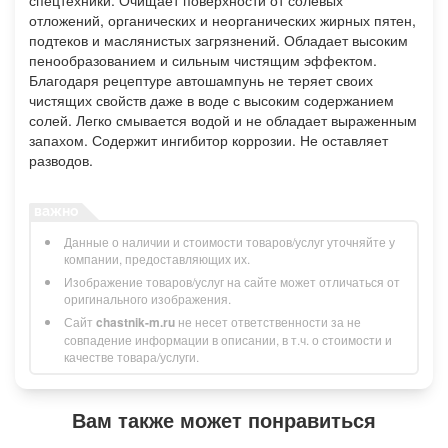
спецтехники. Очищает поверхности от солевых
отложений, органических и неорганических жирных пятен,
подтеков и маслянистых загрязнений. Обладает высоким
пенообразованием и сильным чистящим эффектом.
Благодаря рецептуре автошампунь не теряет своих
чистящих свойств даже в воде с высоким содержанием
солей. Легко смывается водой и не обладает выраженным
запахом. Содержит ингибитор коррозии. Не оставляет
разводов.
Данные о наличии и стоимости товаров/услуг уточняйте у
компании, предоставляющих их.
Изображение товаров/услуг на сайте может отличаться от
оригинального изображения.
Сайт
chastnik-m.ru
не несет ответственности за не
совпадение информации в описании, в т.ч. о стоимости и
качестве товара/услуги.
Вам также может понравиться