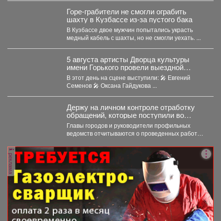
Горе-грабители не смогли ограбить
шахту в Кузбассе из-за пустого бака
В Кузбассе двое мужчин попытались украсть
медный кабель с шахты, но не смогли уехать. ...
5 августа артисты Дворца культуры
имени Горького провели выездной
концерт в реабилитационном центре
В этот день на сцене выступили: 🎤 Евгений
«Топаз».
Семенов 🎤 Оксана Гайдукова ...
Держу на личном контроле отработку
обращений, которые поступили во
время прямого эфира 28 июля.
Главы городов и руководители профильных
ведомств отчитываются о проведенных работах,
обязательно подтверждают их фото и...
реклама