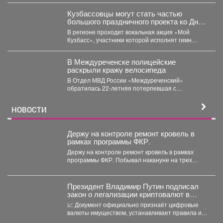
Кузбассовцы могут стать частью
большого праздничного проекта ко Дню
шахтера.
В регионе проходит вокальная акция «Мой
Кузбасс», участники которой исполнят гимн
Кузбасса и смогут попасть...
В Междуреченске полицейские
раскрыли кражу велосипеда
В Отдел МВД России «Междуреченский»
обратилась 22-летняя потерпевшая с
заявлением о том, что неизвестное лицо...
НОВОСТИ
Держу на контроле ремонт кровель в
рамках программы ФКР.
Держу на контроле ремонт кровель в рамках
программы ФКР. Побывал накануне на трех
адресах: ...
Президент Владимир Путин подписал
закон о легализации криптовалют в
России.
📈 Документ официально признаёт цифровые
валюты имуществом, устанавливает правила их
оборота и гарантирует судебную защиту...