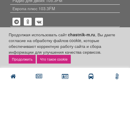
Радио для двоих 105.3FM
Европа плюс 103.3FM
Продолжая использовать сайт
chastnik-m.ru
, Вы даете
согласие на обработку файлов cookie, которые
обеспечивают корректную работу сайта и сбора
Политика конфиденциальности
информации для улучшения качества сервисов.
Публикации с пометкой «Реклама», «На правах рекламы»,
Что такое cookie
«Партнёрский проект» оплачены рекламодателем.
Редакция сайта не несет ответственности за достоверность
информации, содержащейся в рекламных материалах и
объявлениях.
+16
© 2006-2026
ООО "Частник-М"