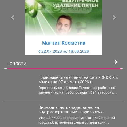
д
д
ы
у
д
ю
у
щ
щ
и
Магнит Косметик
и
й
c 22.07.2026 по 18.08.2026
й
НОВОСТИ
Плановые отключения на сетях ЖКХ в г.
Мыски на 07 августа 2026 г.
Горячее водоснабжение Ремонтные работы по
замене участка трубопровода ТК 91 в сторону
т.37 ул....
Вниманию автовладельцев: на
внутриквартальных территориях
Междуреченского муниципального
МКУ «УР ЖКК» информирует жителей и гостей
округа вводятся ограничения стоянки.
города об изменении схемы организации
дорожного движения на...