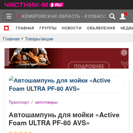
☰
КЕМЕРОВСКАЯ ОБЛАСТЬ - КУЗБАСС
ГЛАВНАЯ
ГРУППЫ
НОВОСТИ
ОБЪЯВЛЕНИЯ
НЕДВ
Главная
Группы
Новости
Главная
Товары/акции
реклама
Объявления
Недвижимость
Услуги
Транспорт
/
автотовары
Работа
Транспорт
Компании
Автошампунь для мойки «Active
Foam ULTRA PF-80 AVS»