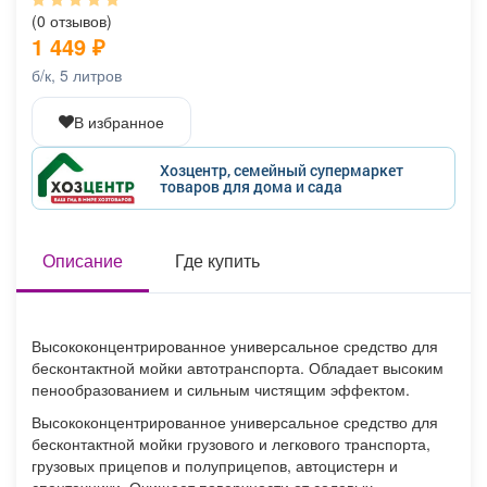
Афиша
Обучение
Проекты
(0 отзывов)
1 449
₽
б/к, 5 литров
В избранное
Товары
Поздравления
Погода
Хозцентр, семейный супермаркет
товаров для дома и сада
ТВ программа
Описание
Я - пенсионер
Где купить
Высококонцентрированное универсальное средство для
бесконтактной мойки автотранспорта. Обладает высоким
пенообразованием и сильным чистящим эффектом.
Высококонцентрированное универсальное средство для
бесконтактной мойки грузового и легкового транспорта,
грузовых прицепов и полуприцепов, автоцистерн и