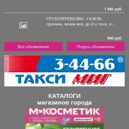
1 000 руб.
ГРУЗОПЕРЕВОЗКИ - ГАЗЕЛЬ
грузчики,
возим всё, до 2-х тонн, в ...
900 руб.
Все объявления
Подать объявление
реклама
КАТАЛОГИ
магазинов города
П
С
р
л
е
е