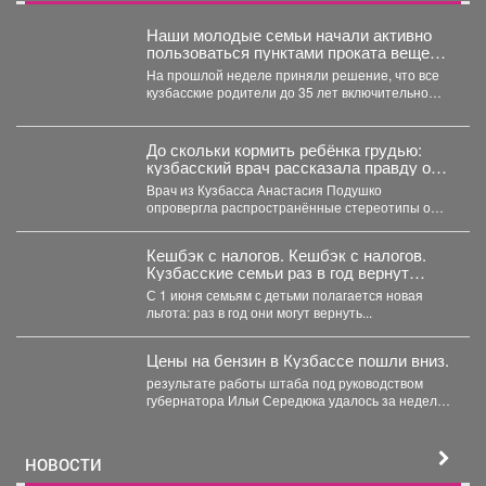
Наши молодые семьи начали активно
пользоваться пунктами проката вещей
для новорожденных.
На прошлой неделе приняли решение, что все
кузбасские родители до 35 лет включительно
могут стать...
До скольки кормить ребёнка грудью:
кузбасский врач рассказала правду о
лактации
Врач из Кузбасса Анастасия Подушко
опровергла распространённые стереотипы о
грудном вскармливании. По словам
заведующей...
Кешбэк с налогов. Кешбэк с налогов.
Кузбасские семьи раз в год вернут
часть уплаченных денег
С 1 июня семьям с детьми полагается новая
льгота: раз в год они могут вернуть...
Цены на бензин в Кузбассе пошли вниз.
результате работы штаба под руководством
губернатора Ильи Середюка удалось за неделю
увеличить на 21% количество...
НОВОСТИ