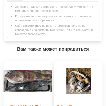
Данные о наличии и стоимости товаров/услуг уточняйте у
компании, предоставляющих их.
Изображение товаров/услуг на сайте может отличаться от
оригинального изображения.
Сайт
chastnik-m.ru
не несет ответственности за не
совпадение информации в описании, в т.ч. о стоимости и
качестве товара/услуги.
Вам также может понравиться
ПРОДУКТЫ ПИТАНИЯ,
ИГРУШКИ