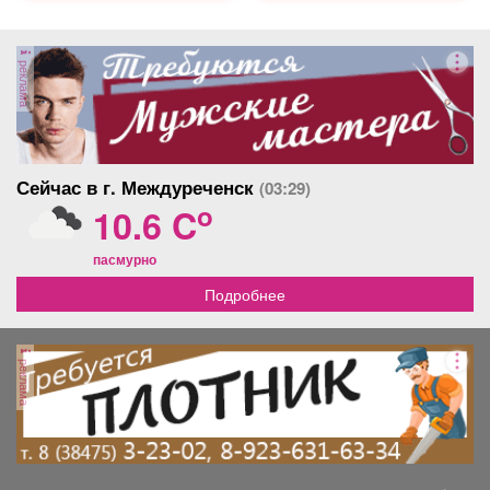
реклама
Сейчас в г. Междуреченск
(03:29)
o
10.6 C
пасмурно
Подробнее
реклама