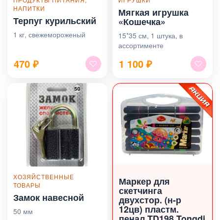
НАПИТКИ
Мягкая игрушка
Терпуг курильский
«Кошечка»
1 кг, свежемороженый
15*35 см, 1 штука, в
ассортименте
470
₽
1 100
₽
ХОЗЯЙСТВЕННЫЕ
Маркер для
ТОВАРЫ
скетчинга
Замок навесной
двухстор. (н-р
12цв) пластм.
50 мм
пенал TD198 Tongdi