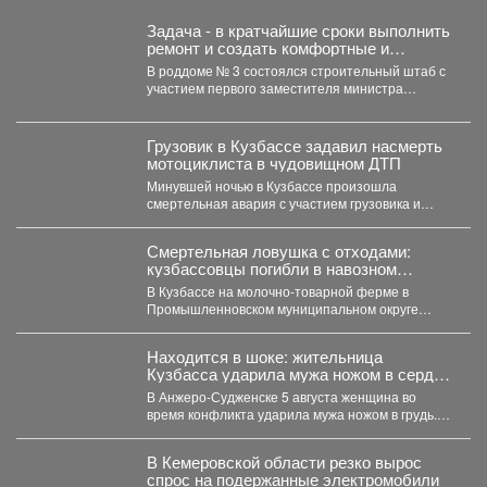
Задача - в кратчайшие сроки выполнить
ремонт и создать комфортные и
безопасные условия для будущих мам
В роддоме № 3 состоялся строительный штаб с
и новорождённых.
участием первого заместителя министра
здравоохранения Кузбасса, руководства...
Грузовик в Кузбассе задавил насмерть
мотоциклиста в чудовищном ДТП
Минувшей ночью в Кузбассе произошла
смертельная авария с участием грузовика и
мотоцикла. В среду,...
Смертельная ловушка с отходами:
кузбассовцы погибли в навозном
котловане
В Кузбассе на молочно-товарной ферме в
Промышленновском муниципальном округе
погибли двое рабочих. Как сообщает...
Находится в шоке: жительница
Кузбасса ударила мужа ножом в сердце
- подробности
В Анжеро-Судженске 5 августа женщина во
время конфликта ударила мужа ножом в грудь.
Мужчина скончался....
В Кемеровской области резко вырос
спрос на подержанные электромобили