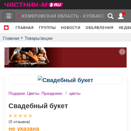
☰
КЕМЕРОВСКАЯ ОБЛАСТЬ - КУЗБАСС
ГЛАВНАЯ
ГРУППЫ
НОВОСТИ
ОБЪЯВЛЕНИЯ
НЕДВ
Главная
Группы
Новости
Главная
Товары/акции
реклама
Объявления
Недвижимость
Услуги
Подарки. Цветы. Праздники.
/
цветы
Работа
Транспорт
Компании
Свадебный букет
(0 отзывов)
не указана