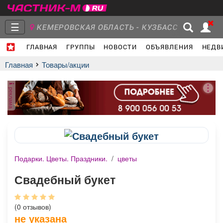
☰
КЕМЕРОВСКАЯ ОБЛАСТЬ - КУЗБАСС
ГЛАВНАЯ
ГРУППЫ
НОВОСТИ
ОБЪЯВЛЕНИЯ
НЕДВ
Главная
Группы
Новости
Главная
Товары/акции
реклама
Объявления
Недвижимость
Услуги
Подарки. Цветы. Праздники.
/
цветы
Работа
Транспорт
Компании
Свадебный букет
(0 отзывов)
не указана