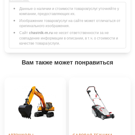
Данные о наличии и стоимости товаров/услуг уточняйте у
компании, предоставляющих их.
Изображение товаров/услуг на сайте может отличаться от
оригинального изображения.
Сайт
chastnik-m.ru
не несет ответственности за не
совпадение информации в описании, в т.ч. о стоимости и
качестве товара/услуги.
Вам также может понравиться
АВТОШКОЛЫ
САДОВАЯ ТЕХНИКА