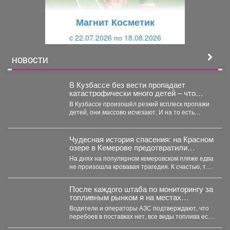
у
щ
щ
и
Магнит Косметик
и
й
c 22.07.2026 по 18.08.2026
й
НОВОСТИ
В Кузбассе без вести пропадает
катастрофически много детей – что
происходит
В Кузбассе произошёл резкий всплеск пропажи
детей, они массово исчезают. И на то есть
причина....
Чудесная история спасения: на Красном
озере в Кемерове предотвратили
трагедию
На днях на популярном кемеровском пляже едва
не произошла кровавая трагедия. К счастью, там
отдыхала...
После каждого штаба по мониторингу за
топливным рынком я на местах
проверяю, соответствует ли озвученная
Водители и операторы АЗС подтверждают, что
информация действительности.
перебоев в поставках нет, все виды топлива есть
в...