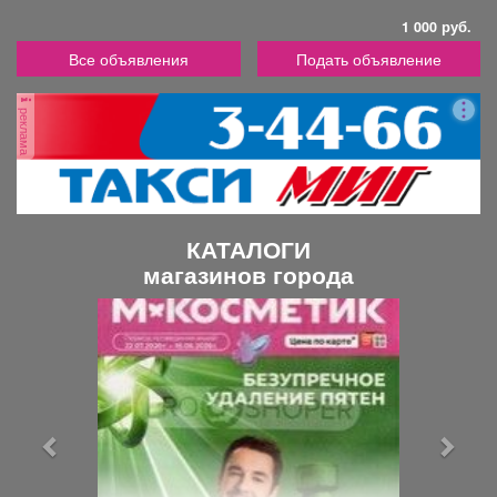
1 000 руб.
Все объявления
Подать объявление
реклама
КАТАЛОГИ
магазинов города
П
С
р
л
е
е
д
д
ы
у
д
ю