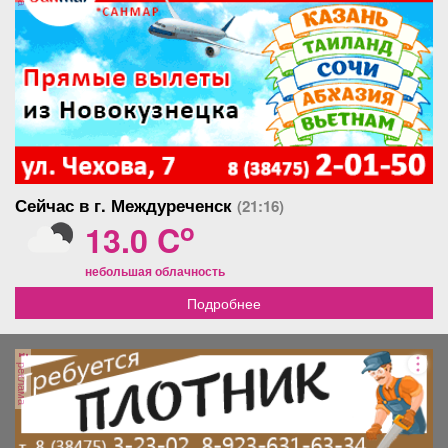
Сейчас в г. Междуреченск
(21:16)
o
13.0 C
небольшая облачность
Подробнее
реклама