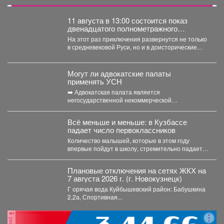
11 августа в 13:00 состоится показ
двенадцатого полнометражного
мультфильма из знаменитой
На этот раз приключения развернутся не только
«богатырской» франшизы - «Три
в средневековой Руси, но и в доисторические
богатыря и Пуп Земли» (2023).
времена....
Могут ли адвокатские палаты
применять УСН
➡️ Адвокатская палата является
негосударственной некоммерческой
организацией, основанной на обязательном
членстве адвокатов (Федеральный закон от...
Всё меньше и меньше: в Кузбассе
падает число первоклассников
Количество малышей, которые в этом году
впервые пойдут в школу, стремительно падает в
Кемеровской области....
Плановые отключения на сетях ЖКХ на
7 августа 2026 г. (г. Новокузнецк)
Г орячая вода Куйбышевский район: Бабушкина
2,2а, Спортивная...