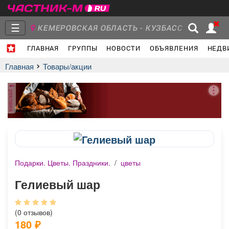
☰
КЕМЕРОВСКАЯ ОБЛАСТЬ - КУЗБАСС
ГЛАВНАЯ
ГРУППЫ
НОВОСТИ
ОБЪЯВЛЕНИЯ
НЕДВ
Главная
Группы
Новости
Главная
Товары/акции
реклама
Объявления
Недвижимость
Услуги
Подарки. Цветы. Праздники.
/
цветы
Работа
Транспорт
Компании
Гелиевый шар
(0 отзывов)
180
₽