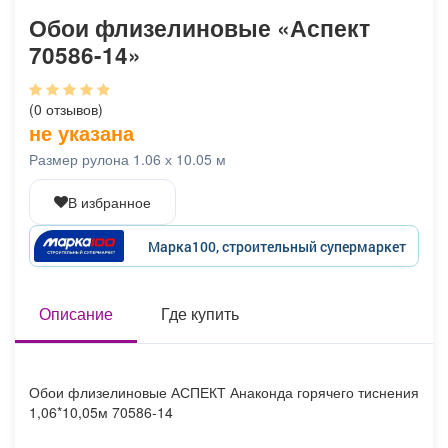
Афиша
Обучение
Проекты
Обои флизелиновые «Аспект
70586-14»
(0 отзывов)
Товары
Поздравления
Погода
не указана
Размер рулона 1.06 х 10.05 м
В избранное
ТВ программа
Я - пенсионер
Марка100, строительный супермаркет
Описание
Где купить
Обои флизелиновые АСПЕКТ Анаконда горячего тиснения
1,06*10,05м 70586-14