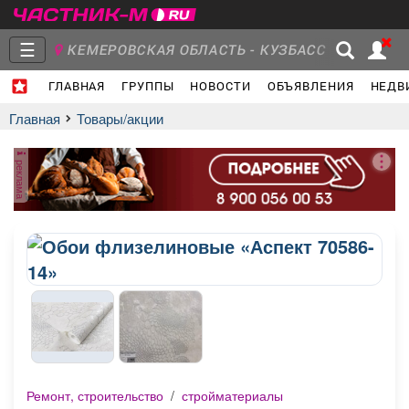
☰
КЕМЕРОВСКАЯ ОБЛАСТЬ - КУЗБАСС
ГЛАВНАЯ
ГРУППЫ
НОВОСТИ
ОБЪЯВЛЕНИЯ
НЕДВ
Главная
Группы
Новости
Главная
Товары/акции
реклама
Объявления
Недвижимость
Услуги
Работа
Транспорт
Компании
Ремонт, строительство
/
стройматериалы