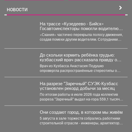
НОВОСТИ
На трассе «Кузедеево - Бийск»
Госавтоинспекторы помогли водителю
застрявшего в кювете грузовика.
«Скания» частично перекрыла полосу движения,
создав помехи другим водителям. Сотрудники
ГИБДД организовали на месте реверсивное...
До скольки кормить ребёнка грудью:
кузбасский врач рассказала правду о
лактации
Врач из Кузбасса Анастасия Подушко
опровергла распространённые стереотипы о
грудном вскармливании. По словам
заведующей...
На разрезе "Заречный" СУЭК-Кузбасс
установлен рекорд добычи за месяц
По итогам работы в июле 2026 года коллектив
разреза "Заречный" выдал на-гора 559,1 тысяч
тонн...
Они создают город, в котором мы живём
5 августа в зале торжеств собрались работники
строительной отрасли - инженеры, архитекторы,
проектировщики, руководители и...