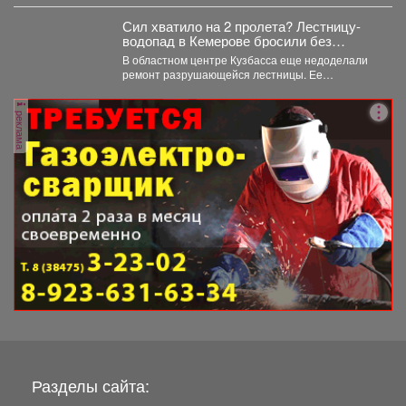
Сил хватило на 2 пролета? Лестницу-
водопад в Кемерове бросили без
ремонта
В областном центре Кузбасса еще недоделали
ремонт разрушающейся лестницы. Ее
состояние беспокоит местных жителей. ...
реклама
Разделы сайта: