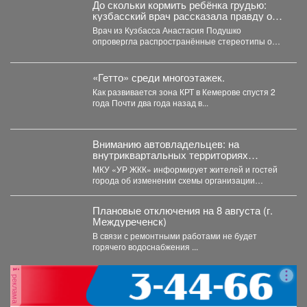
До скольки кормить ребёнка грудью:
кузбасский врач рассказала правду о
лактации
Врач из Кузбасса Анастасия Подушко
опровергла распространённые стереотипы о
грудном вскармливании. По словам
заведующей...
«Гетто» среди многоэтажек.
Как развивается зона КРТ в Кемерове спустя 2
года Почти два года назад в...
Вниманию автовладельцев: на
внутриквартальных территориях
Междуреченского муниципального
МКУ «УР ЖКК» информирует жителей и гостей
округа вводятся ограничения стоянки.
города об изменении схемы организации
дорожного движения на...
Плановые отключения на 8 августа (г.
Междуреченск)
В связи с ремонтными работами не будет
горячего водоснабжения ...
реклама