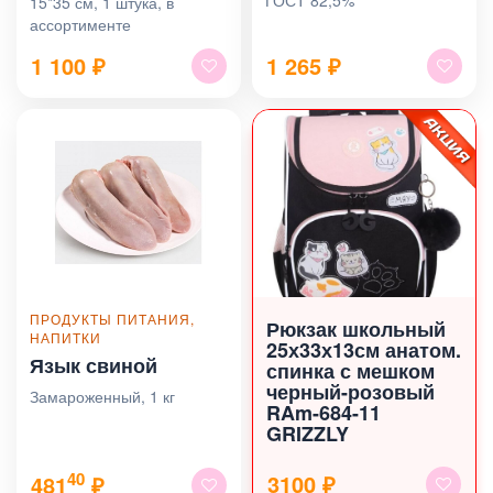
15*35 см, 1 штука, в
ассортименте
1 100
₽
1 265
₽
ПРОДУКТЫ ПИТАНИЯ,
Рюкзак школьный
НАПИТКИ
25х33х13см анатом.
Язык свиной
спинка с мешком
черный-розовый
Замароженный, 1 кг
RAm-684-11
GRIZZLY
40
3100 ₽
481
₽