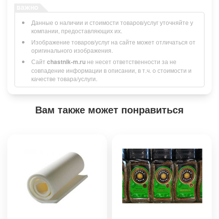
Данные о наличии и стоимости товаров/услуг уточняйте у
компании, предоставляющих их.
Изображение товаров/услуг на сайте может отличаться от
оригинального изображения.
Сайт
chastnik-m.ru
не несет ответственности за не
совпадение информации в описании, в т.ч. о стоимости и
качестве товара/услуги.
Вам также может понравиться