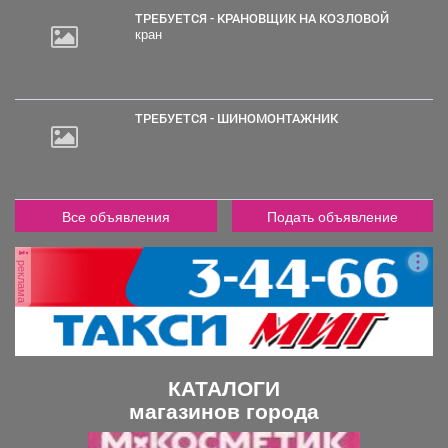
ТРЕБУЕТСЯ - КРАНОВЩИК НА КОЗЛОВОЙ
кран
2
000
руб.
ТРЕБУЕТСЯ - ШИНОМОНТАЖНИК
Все объявления
Подать объявление
реклама
КАТАЛОГИ
магазинов города
П
С