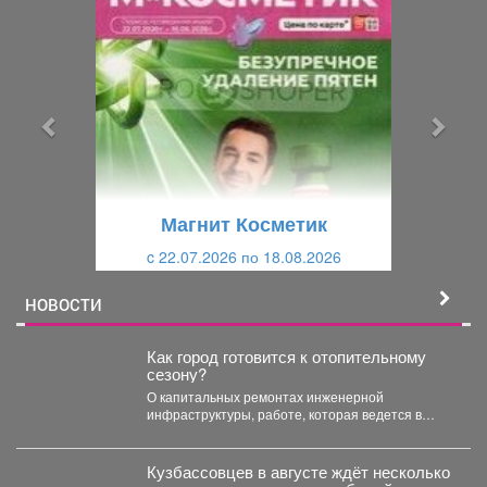
р
л
е
е
д
д
ы
у
д
ю
у
щ
щ
и
Магнит Косметик
и
й
c 22.07.2026 по 18.08.2026
й
НОВОСТИ
Как город готовится к отопительному
сезону?
О капитальных ремонтах инженерной
инфраструктуры, работе, которая ведется в
жилом фонде и социальных учреждениях,
восстановлении...
Кузбассовцев в августе ждёт несколько