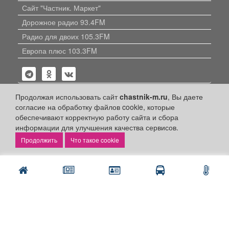
Сайт "Частник. Маркет"
Дорожное радио 93.4FM
Радио для двоих 105.3FM
Европа плюс 103.3FM
Продолжая использовать сайт
chastnik-m.ru
, Вы даете
согласие на обработку файлов cookie, которые
обеспечивают корректную работу сайта и сбора
Политика конфиденциальности
информации для улучшения качества сервисов.
Публикации с пометкой «Реклама», «На правах рекламы»,
Что такое cookie
«Партнёрский проект» оплачены рекламодателем.
Редакция сайта не несет ответственности за достоверность
информации, содержащейся в рекламных материалах и
объявлениях.
+16
© 2006-2026
ООО "Частник-М"