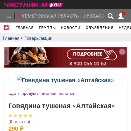
☰
КЕМЕРОВСКАЯ ОБЛАСТЬ - КУЗБАСС
ГЛАВНАЯ
ГРУППЫ
НОВОСТИ
ОБЪЯВЛЕНИЯ
НЕДВ
Главная
Группы
Новости
Главная
Товары/акции
реклама
Объявления
Недвижимость
Услуги
Еда
/
продукты питания, напитки
Работа
Транспорт
Компании
Говядина тушеная «Алтайская»
(0 отзывов)
290
₽