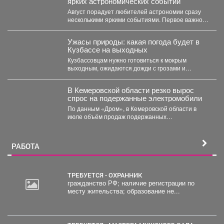
ярких астрономических событий
Август порадует любителей астрономии сразу
несколькими яркими событиями. Первое важное
явление месяца - частное лунное...
Ужасы природы: какая погода будет в
Кузбассе на выходных
Кузбассовцам нужно готовиться к мокрым
выходным, ожидаются дожди с грозами и
сильный ветер. По...
В Кемеровской области резко вырос
спрос на подержанные электромобили
По данным «Дром», в Кемеровской области в
июле объём продаж подержанных
электромобилей увеличился на 233...
РАБОТА
ТРЕБУЕТСЯ - ОХРАННИК
гражданство РФ; наличие регистрации по
месту жительства; образование не...