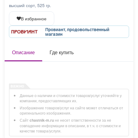
Афиша
Обучение
Проекты
высший сорт, 525 гр.
В избранное
Провиант, продовольственный
магазин
Товары
Поздравления
Погода
Описание
Где купить
ТВ программа
Я - пенсионер
Данные о наличии и стоимости товаров/услуг уточняйте у
компании, предоставляющих их.
Изображение товаров/услуг на сайте может отличаться от
оригинального изображения.
Сайт
chastnik-m.ru
не несет ответственности за не
совпадение информации в описании, в т.ч. о стоимости и
качестве товара/услуги.