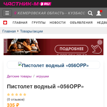
☰
КЕМЕРОВСКАЯ ОБЛАСТЬ - КУЗБАСС
ГЛАВНАЯ
ГРУППЫ
НОВОСТИ
ОБЪЯВЛЕНИЯ
НЕДВ
Главная
Группы
Новости
Главная
Товары/акции
реклама
Объявления
Недвижимость
Услуги
Детские товары
/
игрушки
Работа
Транспорт
Компании
Пистолет водный «056OPP»
(0 отзывов)
335
₽