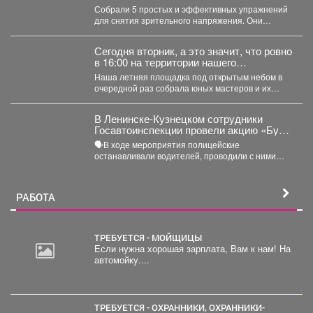
Собрали 5 простых и эффективных упражнений
для снятия зрительного напряжения. Они
займут буквально пару минут....
Сегодня вторник, а это значит, что ровно
в 16:00 на территории нашего
выставочного зала снова закипела
Наша летняя площадка под открытым небом в
большая творческая работа.
очередной раз собрала юных мастеров и их
родителей....
В Ленинске-Кузнецком сотрудники
Госавтоинспекции провели акцию «Будь
трезвым в пути»
🗣В ходе мероприятия полицейские
останавливали водителей, проводили с ними
беседы и напоминали, что правила дорожного...
РАБОТА
ТРЕБУЕТСЯ - МОЙЩИЦЫ
Если нужна хорошая зарплата, Вам к нам! На
автомойку....
ТРЕБУЕТСЯ - ОХРАННИКИ, ОХРАННИКИ-