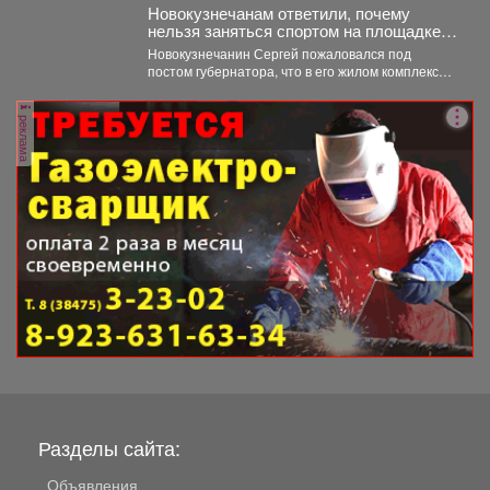
Новокузнечанам ответили, почему
нельзя заняться спортом на площадке
лицея
Новокузнечанин Сергей пожаловался под
постом губернатора, что в его жилом комплексе
«Новый город» нет оборудованных...
реклама
Разделы сайта:
Объявления