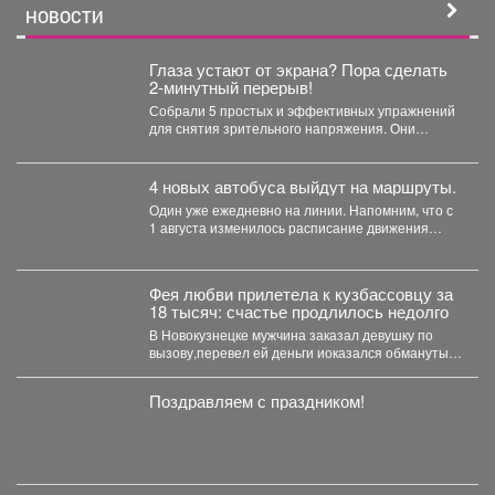
НОВОСТИ
Глаза устают от экрана? Пора сделать
2-минутный перерыв!
Собрали 5 простых и эффективных упражнений
для снятия зрительного напряжения. Они
займут буквально пару минут....
4 новых автобуса выйдут на маршруты.
Один уже ежедневно на линии. Напомним, что с
1 августа изменилось расписание движения
автобусов.
Фея любви прилетела к кузбассовцу за
18 тысяч: счастье продлилось недолго
В Новокузнецке мужчина заказал девушку по
вызову,перевел ей деньги иоказался обманутым.
В Новокузнецке полицейские...
Поздравляем с праздником!