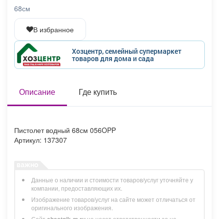
Афиша
Обучение
Проекты
68см
В избранное
Хозцентр, семейный супермаркет
товаров для дома и сада
Товары
Поздравления
Погода
Описание
Где купить
ТВ программа
Я - пенсионер
Пистолет водный 68см 056OPP
Артикул: 137307
Данные о наличии и стоимости товаров/услуг уточняйте у
компании, предоставляющих их.
Изображение товаров/услуг на сайте может отличаться от
оригинального изображения.
Сайт
chastnik-m.ru
не несет ответственности за не