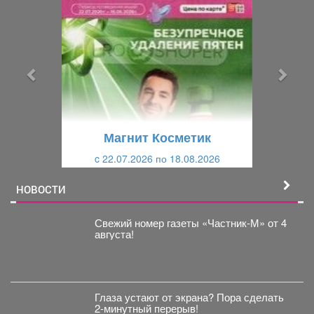
р
л
е
е
д
д
ы
у
д
ю
у
щ
щ
и
Магнит Косметик
и
й
c 22.07.2026 по 18.08.2026
й
НОВОСТИ
Свежий номер газеты «Частник‑М» от 4
августа!
Глаза устают от экрана? Пора сделать
2-минутный перерыв!