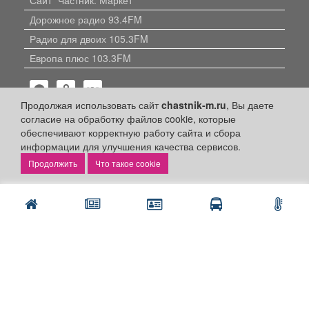
Дорожное радио 93.4FM
Радио для двоих 105.3FM
Европа плюс 103.3FM
Продолжая использовать сайт
chastnik-m.ru
, Вы даете
согласие на обработку файлов cookie, которые
обеспечивают корректную работу сайта и сбора
информации для улучшения качества сервисов.
Политика конфиденциальности
Что такое cookie
Публикации с пометкой «Реклама», «На правах рекламы»,
«Партнёрский проект» оплачены рекламодателем.
Редакция сайта не несет ответственности за достоверность
информации, содержащейся в рекламных материалах и
объявлениях.
+16
© 2006-2026
ООО "Частник-М"