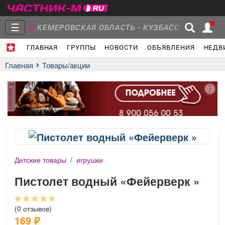
☰
КЕМЕРОВСКАЯ ОБЛАСТЬ - КУЗБАСС
ГЛАВНАЯ
ГРУППЫ
НОВОСТИ
ОБЪЯВЛЕНИЯ
НЕДВ
Главная
Группы
Новости
Главная
Товары/акции
реклама
Объявления
Недвижимость
Услуги
Детские товары
/
игрушки
Работа
Транспорт
Компании
Пистолет водный «Фейерверк »
(0 отзывов)
169
₽