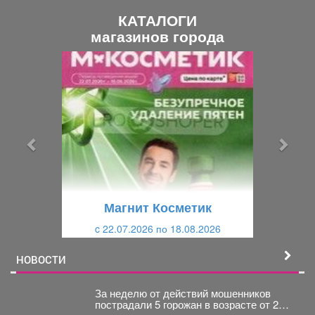
КАТАЛОГИ
магазинов города
П
С
р
л
е
е
д
д
ы
у
д
ю
у
щ
щ
и
Магнит Косметик
и
й
c 22.07.2026 по 18.08.2026
й
НОВОСТИ
За неделю от действий мошенников
пострадали 5 горожан в возрасте от 24