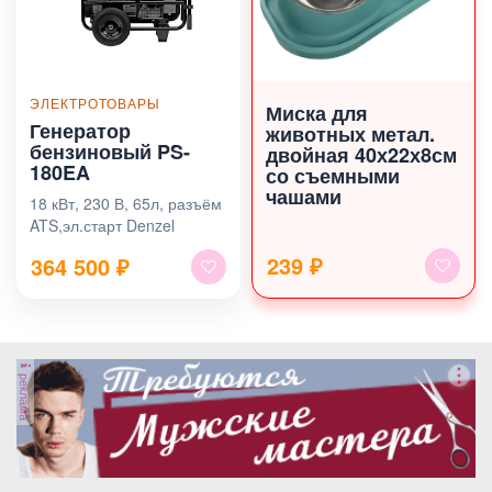
ЭЛЕКТРОТОВАРЫ
Миска для
Генератор
животных метал.
бензиновый PS-
двойная 40х22х8см
180EA
со съемными
чашами
18 кВт, 230 В, 65л, разъём
ATS,эл.старт Denzel
239 ₽
364 500
₽
реклама