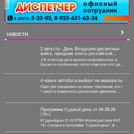
реклама
НОВОСТИ
2 августа - День Воздушно‑десантных
войск, праздник элиты российской
армии
🎉В этом году дата выпала на воскресенье, и
Мыски по‑особенному тепло отметили этот день!
...
4 новых автобуса выйдут на маршруты.
Один уже ежедневно на линии. Напомним, что с
1 августа изменилось расписание движения
автобусов.
Программа Судный день от 04.08.26
(16+)
#Судныйдень 21:00 #ТВН #происшествия #ЧП
16+ Сегодня в программе "Судный день": 🚨
Землетрясения...