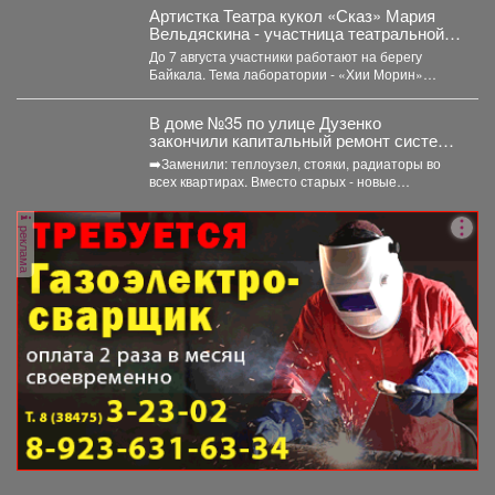
Артистка Театра кукол «Сказ» Мария
Вельдяскина - участница театральной
лаборатории «Хии Морин: поэзия
До 7 августа участники работают на берегу
стихий» на Байкале.
Байкала. Тема лаборатории - «Хии Морин»
(«конь ветра»),...
В доме №35 по улице Дузенко
закончили капитальный ремонт системы
отопления.
➡️Заменили: теплоузел, стояки, радиаторы во
всех квартирах. Вместо старых - новые
биметаллические батареи (они сделаны...
реклама