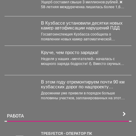
до 58 лет.
Ущерб составил свыше 3 миллионов рублей. ❌
58-летняя междуреченка лишилась более 1,6
млн рублей,...
В Кузбассе установили десятки новых
камер автофиксации нарушений ПДД
Госавтоинспекция Кузбасса сообщила о
появлении новых камер автоматической
фиксации нарушений правил дорожного
движения. С начала...
Круче, чем просто зарядка!
Неделя у наших «мечтателей» началась с
мощного заряда бодрости! 💪 Вместо скучных
уроков - спортивная...
В этом году отремонтируем почти 90 км
кузбасских дорог по нацпроекту
«Инфраструктура для жизни», который
Дорожники уже привели в порядок больше
инициировал наш Президент Владимир
половины участков, запланированных на этот
Владимирович Путин.
сезон. Например, закончили работу...
РАБОТА
ТРЕБУЕТСЯ - ОПЕРАТОР ПК