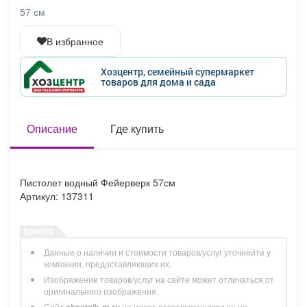
Афиша
Обучение
Проекты
57 см
В избранное
Хозцентр, семейный супермаркет
товаров для дома и сада
Товары
Поздравления
Погода
Описание
Где купить
ТВ программа
Я - пенсионер
Пистолет водный Фейерверк 57см
Артикул: 137311
Данные о наличии и стоимости товаров/услуг уточняйте у
компании, предоставляющих их.
Изображение товаров/услуг на сайте может отличаться от
оригинального изображения.
Сайт
chastnik-m.ru
не несет ответственности за не